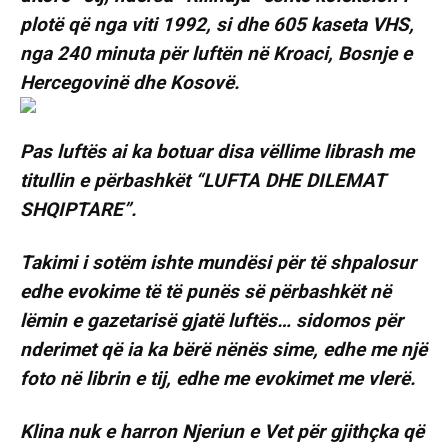
plotë që nga viti 1992, si dhe 605 kaseta VHS,
nga 240 minuta për luftën në Kroaci, Bosnje e
Hercegovinë dhe Kosovë.
Pas luftës ai ka botuar disa vëllime librash me
titullin e përbashkët “LUFTA DHE DILEMAT
SHQIPTARE”.
Takimi i sotëm ishte mundësi për të shpalosur
edhe evokime të të punës së përbashkët në
lëmin e gazetarisë gjatë luftës… sidomos për
nderimet që ia ka bërë nënës sime, edhe me një
foto në librin e tij, edhe me evokimet me vlerë.
Klina nuk e harron Njeriun e Vet për gjithçka që