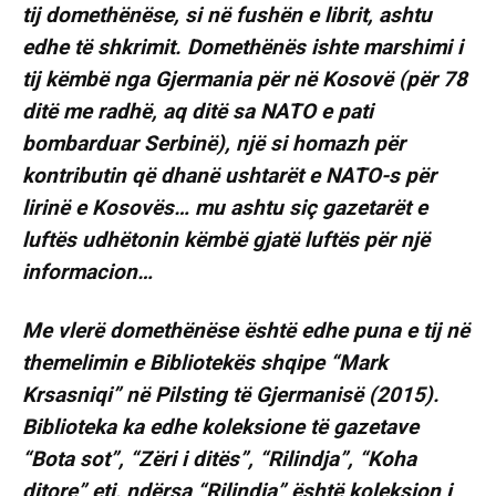
tij domethënëse, si në fushën e librit, ashtu
edhe të shkrimit. Domethënës ishte marshimi i
tij këmbë nga Gjermania për në Kosovë (për 78
ditë me radhë, aq ditë sa NATO e pati
bombarduar Serbinë), një si homazh për
kontributin që dhanë ushtarët e NATO-s për
lirinë e Kosovës… mu ashtu siç gazetarët e
luftës udhëtonin këmbë gjatë luftës për një
informacion…
Me vlerë domethënëse është edhe puna e tij në
themelimin e Bibliotekës shqipe “Mark
Krsasniqi” në Pilsting të Gjermanisë (2015).
Biblioteka ka edhe koleksione të gazetave
“Bota sot”, “Zëri i ditës”, “Rilindja”, “Koha
ditore” etj, ndërsa “Rilindja” është koleksion i