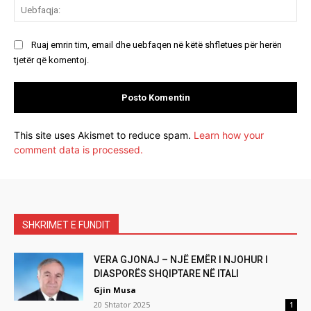
Ue
Ruaj emrin tim, email dhe uebfaqen në këtë shfletues për herën
tjetër që komentoj.
This site uses Akismet to reduce spam.
Learn how your
comment data is processed.
SHKRIMET E FUNDIT
VERA GJONAJ – NJË EMËR I NJOHUR I
DIASPORËS SHQIPTARE NË ITALI
Gjin Musa
20 Shtator 2025
1