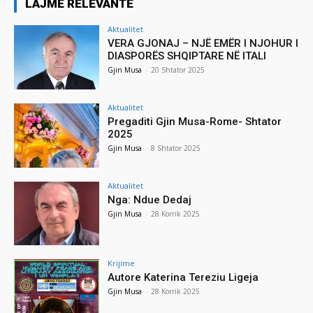
LAJME RELEVANTE
Aktualitet
VERA GJONAJ – NJË EMËR I NJOHUR I
DIASPORËS SHQIPTARE NË ITALI
Gjin Musa
-
20 Shtator 2025
Aktualitet
Pregaditi Gjin Musa-Rome- Shtator
2025
Gjin Musa
-
8 Shtator 2025
Aktualitet
Nga: Ndue Dedaj
Gjin Musa
-
28 Korrik 2025
Krijime
Autore Katerina Tereziu Ligeja
Gjin Musa
-
28 Korrik 2025