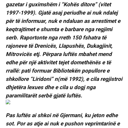
gazetar i guximshëm i “Kohës ditore” (vitet
1997-1999). Gjatë asaj periudhe ai nuk ndalej
për të informuar, nuk e ndaluan as arrestimet e
keqtrajtimet e shumta e barbare nga regjimi
serb. Raportonte nga rreth 150 fshatra të
rajoneve të Drenicës, Llapushës, Dukagjinit,
Mitrovicës etj. Përpara luftës mbahet mend
edhe për një aktivitet tejet domethënës e të
rrallë: pati formuar Bibliotekën popullore e
shkollore “Liridoni” n(më 1992), e cila regjistroi
dhjetëra lexues dhe e cila u dogj nga
paramilitarët serbë gjatë luftës.
Pas luftës ai shkoi në Gjermani, ku jeton edhe
sot. Por as atje ai nuk e pushon veprimtarinë e