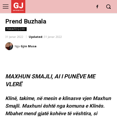
GJ
DRITARE E RE
Prend Buzhala
PAKATEGORI
31 Janar 2022
Updated:
31 Janar 2022
Nga
Gjin Musa
MAXHUN SMAJLI, AI I PUNËVE ME
VLERË
Klinë, takime, në mesin e klinasve vjen Maxhun
Smajli. Maxhuni është nga komuna e Klinës.
Mbahet mend gjatë kohëve të vështira, si