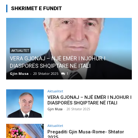
SHKRIMET E FUNDIT
AKTUALITET
Pregaditi Gjin Musa-Rome- Shtator 2025
Gjin Musa
-
8 Shtator 2025
0
Aktualitet
VERA GJONAJ – NJË EMËR I NJOHUR I
DIASPORËS SHQIPTARE NË ITALI
Gjin Musa
-
20 Shtator 2025
Aktualitet
Pregaditi Gjin Musa-Rome- Shtator
2025