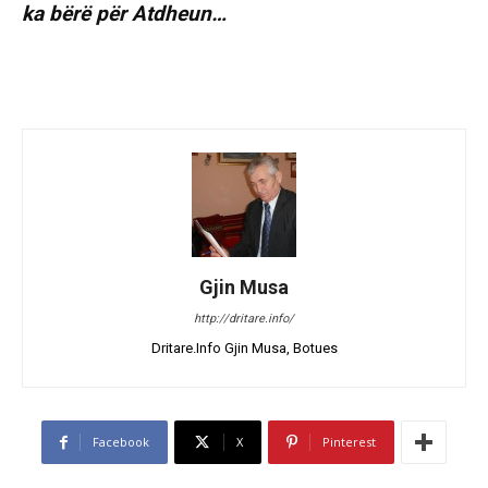
ka bërë për Atdheun…
Gjin Musa
http://dritare.info/
Dritare.Info Gjin Musa, Botues
Facebook
X
Pinterest