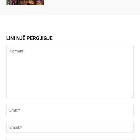
LINI NJË PËRGJIGJE
Koment:
Emr
Ema