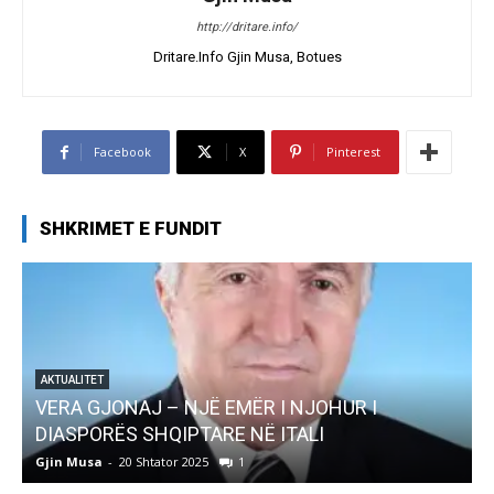
http://dritare.info/
Dritare.Info Gjin Musa, Botues
Facebook
X
Pinterest
SHKRIMET E FUNDIT
ITET
 GJONAJ – NJË EMËR I NJOHUR I
AKTUALITET
PORËS SHQIPTARE NË ITALI
Pregaditi
usa
-
20 Shtator 2025
1
Gjin Musa
-
8