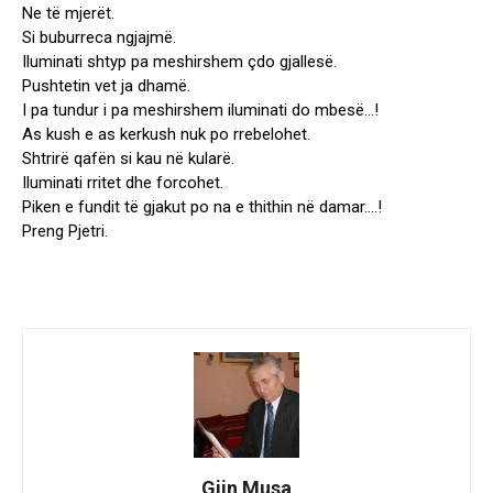
Ne të mjerët.
Si buburreca ngjajmë.
Iluminati shtyp pa meshirshem çdo gjallesë.
Pushtetin vet ja dhamë.
I pa tundur i pa meshirshem iluminati do mbesë…!
As kush e as kerkush nuk po rrebelohet.
Shtrirë qafën si kau në kularë.
Iluminati rritet dhe forcohet.
Piken e fundit të gjakut po na e thithin në damar….!
Preng Pjetri.
Gjin Musa