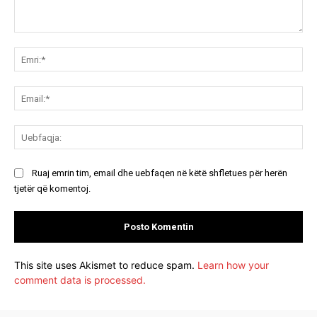
Koment:
Emr
Ema
Ue
Ruaj emrin tim, email dhe uebfaqen në këtë shfletues për herën
tjetër që komentoj.
This site uses Akismet to reduce spam.
Learn how your
comment data is processed.