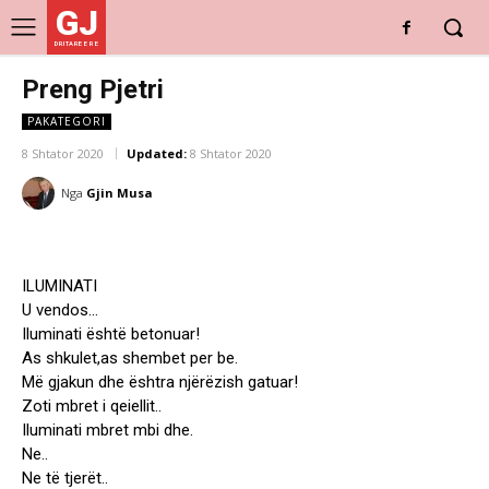
GJ
DRITARE E RE
Preng Pjetri
PAKATEGORI
8 Shtator 2020
Updated:
8 Shtator 2020
Nga
Gjin Musa
ILUMINATI
U vendos…
Iluminati është betonuar!
As shkulet,as shembet per be.
Më gjakun dhe ështra njërëzish gatuar!
Zoti mbret i qeiellit..
Iluminati mbret mbi dhe.
Ne..
Ne të tjerët..