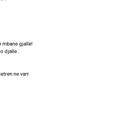
e mbane gjalle!
o djalle..
etren ne varr.