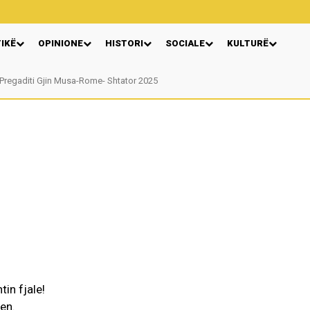
TIKË
OPINIONE
HISTORI
SOCIALE
KULTURË
regaditi Gjin Musa-Rome- Shtator 2025
Nga: Ndue Dedaj
in fjale!
jen.