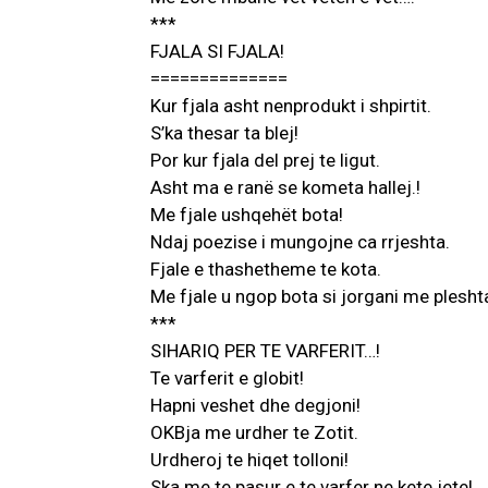
***
FJALA SI FJALA!
==============
Kur fjala asht nenprodukt i shpirtit.
S’ka thesar ta blej!
Por kur fjala del prej te ligut.
Asht ma e ranë se kometa hallej.!
Me fjale ushqehët bota!
Ndaj poezise i mungojne ca rrjeshta.
Fjale e thashetheme te kota.
Me fjale u ngop bota si jorgani me plesht
***
SIHARIQ PER TE VARFERIT…!
Te varferit e globit!
Hapni veshet dhe degjoni!
OKBja me urdher te Zotit.
Urdheroj te hiqet tolloni!
Ska me te pasur e te varfer ne kete jete!