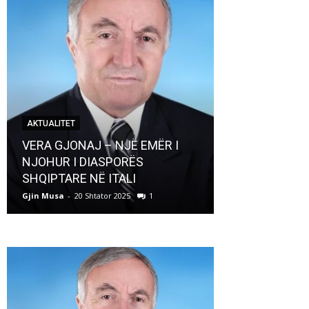
AKTUALITET
AKTUALITET
VERA GJONAJ – NJË EMËR I
NJOHUR I DIASPORËS
Pregaditi Gji
SHQIPTARE NË ITALI
Shtator 2025
Gjin Musa
-
20 Shtator 2025
1
Gjin Musa
-
8 Shtat