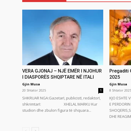
VERA GJONAJ – NJË EMËR I NJOHUR
Pregaditi
I DIASPORËS SHQIPTARE NË ITALI
2025
Gjin Musa
Gjin Musa
20 Shtator 2025
8 Shtator 202
1
SHKRUAR NGA:GazetarI, publicistI, redaktorI,
KJO ESHTE V
shkrimtarI: XHELAL MARKU Kur
E PERDORIN 
studion dhe zbulon figura të shquara...
SHOQERIS,S
DHE REAGIMI