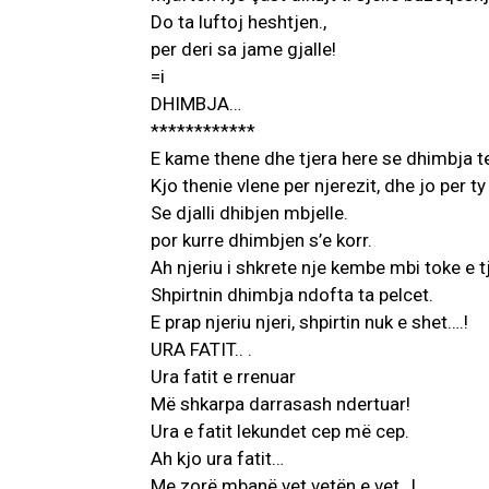
Do ta luftoj heshtjen.,
per deri sa jame gjalle!
=i
DHIMBJA…
************
E kame thene dhe tjera here se dhimbja t
Kjo thenie vlene per njerezit, dhe jo per ty 
Se djalli dhibjen mbjelle.
por kurre dhimbjen s’e korr.
Ah njeriu i shkrete nje kembe mbi toke e tj
Shpirtnin dhimbja ndofta ta pelcet.
E prap njeriu njeri, shpirtin nuk e shet….!
URA FATIT.. .
Ura fatit e rrenuar
Më shkarpa darrasash ndertuar!
Ura e fatit lekundet cep më cep.
Ah kjo ura fatit…
Me zorë mbanë vet vetën e vet…!