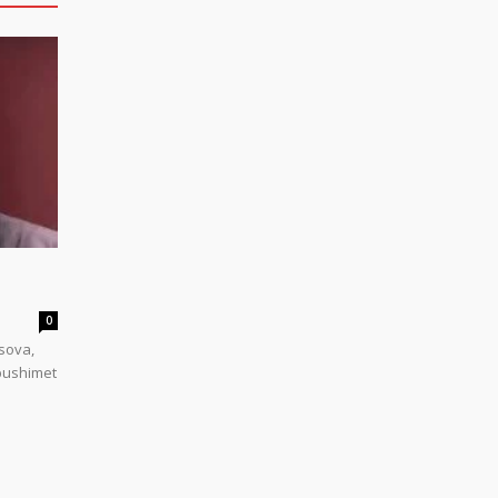
0
sova,
 pushimet