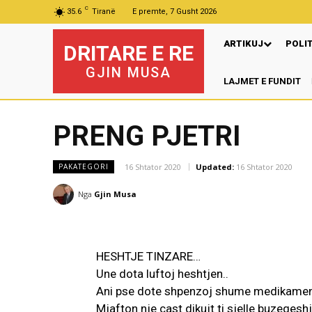
C
35.6
Tiranë
E premte, 7 Gusht 2026
ARTIKUJ
POLI
DRITARE E RE
GJIN MUSA
LAJMET E FUNDIT
P
PRENG PJETRI
16 Shtator 2020
Updated:
16 Shtator 2020
PAKATEGORI
Nga
Gjin Musa
HESHTJE TINZARE…
Une dota luftoj heshtjen..
Ani pse dote shpenzoj shume medikament
Mjafton nje çast dikujt ti sjelle buzeqesh