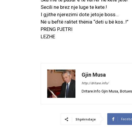
Secili ne brez nje luge te kete.!
I gjithe njerezimi dote jetoje boss…
Në u beftë ralitet thënia “deti u bë kos..!”
PRENG PJETRI
LEZHE
Gjin Musa
http://dritare.info/
Dritare.Info Gjin Musa, Botues
Faceb
Shpërndaje