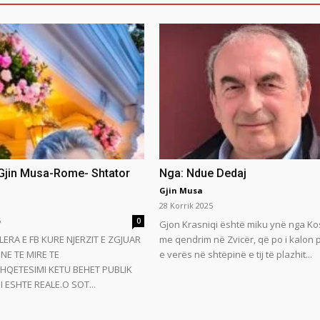
 Gjin Musa-Rome- Shtator
Nga: Ndue Dedaj
Gjin Musa
28 Korrik 2025
5
0
Gjon Krasniqi është miku ynë nga Ko
LERA E FB KURE NJERZIT E ZGJUAR
me qendrim në Zvicër, që po i kalon
NE TE MIRE TE
e verës në shtëpinë e tij të plazhit...
HQETESIMI KETU BEHET PUBLIK
 ESHTE REALE.O SOT...