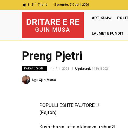
C
31.5
Tiranë
E premte, 7 Gusht 2026
ARTIKUJ
POLI
DRITARE E RE
GJIN MUSA
LAJMET E FUNDIT
Mu
Preng Pjetri
14 Prill 2021
Updated:
14 Prill 2021
PAKATEGORI
Nga
Gjin Musa
POPULLI ËSHTE FAJTORË…!
(Fejton)
Kush tha se lufta e klasave u shua?!