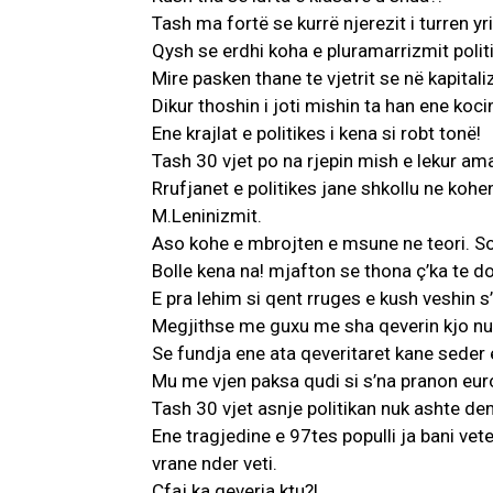
Tash ma fortë se kurrë njerezit i turren yris
Qysh se erdhi koha e pluramarrizmit politik
Mire pasken thane te vjetrit se në kapitali
Dikur thoshin i joti mishin ta han ene koci
Ene krajlat e politikes i kena si robt tonë!
Tash 30 vjet po na rjepin mish e lekur am
Rrufjanet e politikes jane shkollu ne ko
AKTUALITET
M.Leninizmit.
VERA GJONAJ 
Aso kohe e mbrojten e msune ne teori. So
NJOHUR I DIA
Bolle kena na! mjafton se thona ç’ka te d
SHQIPTARE NË 
E pra lehim si qent rruges e kush veshin s
Gjin Musa
-
20 Shtat
Megjithse me guxu me sha qeverin kjo nu
Se fundja ene ata qeveritaret kane seder 
Mu me vjen paksa qudi si s’na pranon euro
Tash 30 vjet asnje politikan nuk ashte den
Ene tragjedine e 97tes populli ja bani v
vrane nder veti.
Çfaj ka qeveria ktu?!