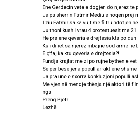
Ene Gerdecin vete e dogjen do njerez te 
Ja pa sherrin Fatmir Mediu e hoqen prej m
I ziu Fatmir sa ka vujt me filtru ndotjen n
Ju thoni kush i vrau 4 protestuesit me 21
He pra ene qeveria e drejtesia kta po dun 
Ku i dihet sa njerez mbajne sod arme ne br
E ç’faj ka ktu qeveria e drejtesia?!
Fundja krajlat me zi po rujne bythen e ve
Se per bese jena popull arrakt ene shume
Ja pra une e nxorra konkluzjoni populli as
Me vjen në mendje thënja një aktori të filmi 
nga
Preng Pjetri
Lezhë.