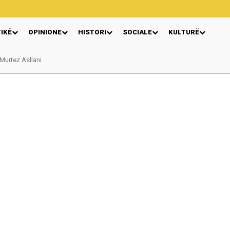
TIKË
OPINIONE
HISTORI
SOCIALE
KULTURË
rtez Asllani
VERA GJONAJ – NJË EMËR I NJOHUR I DIASPORËS SHQIPTARE NË ITALI