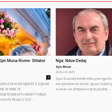
 Gjin Musa-Rome- Shtator
Nga: Ndue Dedaj
Gjin Musa
28 Korrik 2025
5
0
Gjon Krasniqi është miku ynë nga Ko
LERA E FB KURE NJERZIT E ZGJUAR
me qendrim në Zvicër, që po i kalon
NE TE MIRE TE
e verës në shtëpinë e tij të plazhit...
HQETESIMI KETU BEHET PUBLIK
 ESHTE REALE.O SOT...