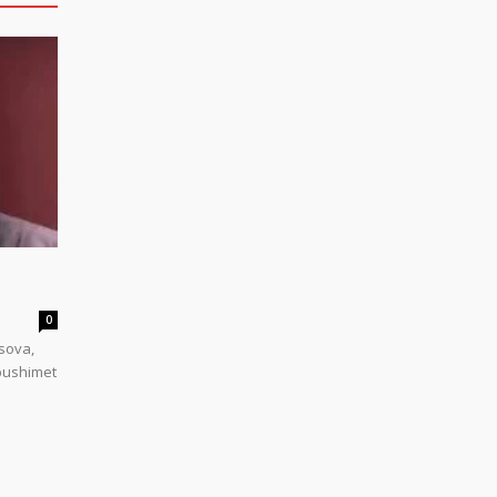
0
sova,
 pushimet