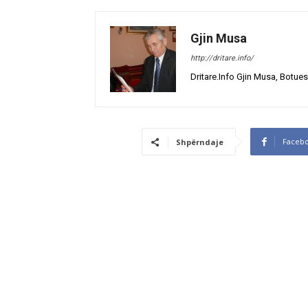
Gjin Musa
http://dritare.info/
Dritare.Info Gjin Musa, Botues
Faceb
Shpërndaje