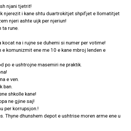
h njani tjetrit!
 njerezit i kane shtu duartrokitjet shpifjet e llomatitjet
zem njeri ashte uijk per njeriun!
n ta rune.
a kocat na i rujne se duhemi si numer per votime!
hen e komunizmit ene me 10 e kane mbroj lenden e
AKTUALITET
– NJË EMËR I
d po e ushtrojne masemiri ne praktik.
SPORËS
Pregaditi Gjin Musa-Rome-
ona!
ITALI
Shtator 2025
’na e ven.
or 2025
1
Gjin Musa
-
8 Shtator 2025
0
k ban.
ene shkolle kane!
pa ne gjine saj!
u per korrupsjon.!
etes. Thyne dhunshem depot e ushtrise moren arme ene u