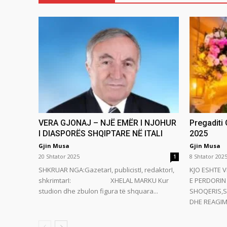
VERA GJONAJ – NJË EMËR I NJOHUR
Pregaditi
I DIASPORËS SHQIPTARE NË ITALI
2025
Gjin Musa
Gjin Musa
20 Shtator 2025
8 Shtator 202
1
SHKRUAR NGA:GazetarI, publicistI, redaktorI,
KJO ESHTE V
shkrimtarI: XHELAL MARKU Kur
E PERDORIN 
studion dhe zbulon figura të shquara...
SHOQERIS,S
DHE REAGIMI