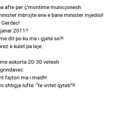
pa afte per ç’montime municjonesh.
inister mbrojte ene e bane minister mjedisi!
e Gerdec!
 janar 2011?
me dit po ku me i gjetë se?!
ez e kulet pa leje.
t me eskorta 20-30 vetesh.
 grindavec.
ht fajtori ma i madh!
shtigje lufte: “te vritet qyteti”!!