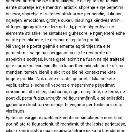
shërben autorit në një stil si stilemë, e një epiteti në të cilin
është shprehje e një mendimi artistik, shprehje e një përjetimi
ndiesor, shprehje e trajtesës strukturore për sendin, dukurinë,
ndjenjën, emocionin, gjithnjë duke u nisur nga këndvështrimi i
shtrirjes gjeografike në lirizmat e tij, për të shpërthyer në
elemente stilistike, në sintaksën gjuhësore, e nganjëherë edhe
në atë përshkruese, të derdhur në epitafin poetik.
Në vargjet e poetit gjejmë elemente aq të thjeshta e të
përditshme, sa që na i përgjason si diç të rëndomtë në
aspektin e soditjes, kurse gjatë leximit na fusin në një trajtesë
që e surprizon lexuesin dhe ia kapërthen ndiesitë përtë sfilitur
mendjen, temën, idenë e akcilit që bie në kontakt me këtë
buqetë poetike. Nuk është e rastit, që poeti Lluka në këtë
vepër, ashtu si edhe në veporat e mëparshme përjetimet,
emocionet, dhimbjen, dashurinë, i ngrit në epitete, në temë, në
poetikë, përta fuqizuartrajtën në figurshmërinë, e që stilistikës
gjuhësore i kushton vëmendje të veçantë për funksionin e tij
vlerësues.
Epiteti në vargjet e poetit nuk është në sintaksën e emërtimit,
por në atë të figuracionit, të mendimit, të thellësisë përjetuese,
sikur nxjerrë jashtë nga imagjinata letrare diçka të brendshme