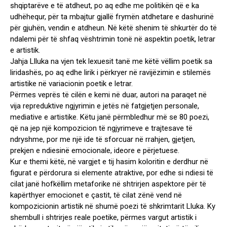
shqiptarëve e të atdheut, po aq edhe me politikën që e ka
udhëhequr, për ta mbajtur gjallë frymën atdhetare e dashurinë
për gjuhën, vendin e atdheun. Në këtë shenim të shkurtër do të
ndalemi për të shfaq vështrimin tonë në aspektin poetik, letrar
e artistik.
Jahja Llluka na vjen tek lexuesit tanë me këtë vëllim poetik sa
liridashës, po aq edhe lirik i përkryer në ravijëzimin e stilemës
artistike në variacionin poetik e letrar.
Përmes veprës të cilën e kemi në duar, autori na paraqet në
vija repreduktive ngjyrimin e jetës në fatgjetjen personale,
mediative e artistike. Këtu janë përmbledhur më se 80 poezi,
që na jep një kompozicion të ngjyrimeve e trajtesave të
ndryshme, por me një ide të sforcuar në rrahjen, gjetjen,
prekjen e ndiesinë emocionale, ideore e përjetuese.
Kur e themi këtë, në vargjet e tij hasim koloritin e derdhur në
figurat e përdorura si elemente atraktive, por edhe si ndiesi të
cilat janë hofkëllim metaforike në shtrirjen aspektore për të
kapërthyer emocionet e çastit, të cilat zënë vend në
kompozicionin artistik në shumë poezi të shkrimtarit Lluka. Ky
shembull i shtrirjes reale poetike, përmes vargut artistik i