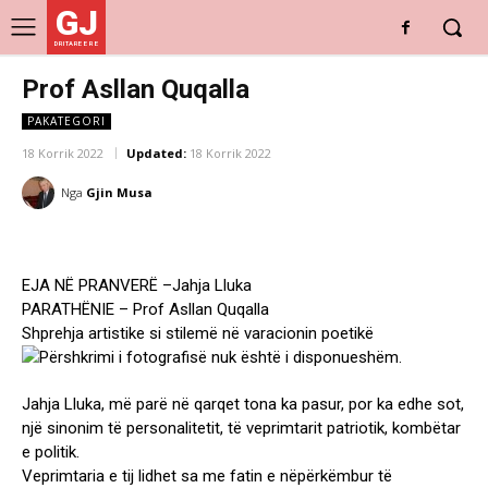
GJ
DRITARE E RE
Prof Asllan Quqalla
PAKATEGORI
18 Korrik 2022
Updated:
18 Korrik 2022
Nga
Gjin Musa
EJA NË PRANVERË –Jahja Lluka
PARATHËNIE – Prof Asllan Quqalla
Shprehja artistike si stilemë në varacionin poetikë
Jahja Lluka, më parë në qarqet tona ka pasur, por ka edhe sot,
një sinonim të personalitetit, të veprimtarit patriotik, kombëtar
e politik.
Veprimtaria e tij lidhet sa me fatin e nëpërkëmbur të