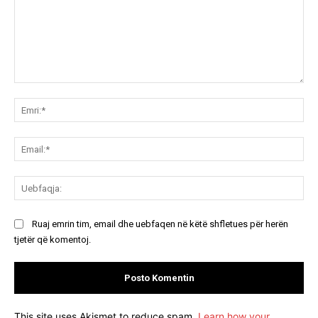
Koment:
Emr
Ema
Ue
Ruaj emrin tim, email dhe uebfaqen në këtë shfletues për herën
tjetër që komentoj.
This site uses Akismet to reduce spam.
Learn how your