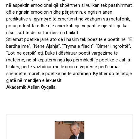
në aspektin emocional që shpërthen si vullkan tek pasthirrmat
që e ngrisin emocionin dhe përjetimin, e ngrisin anën
predikative si gjymtyrë të emërtimit në vëzhgim sa metaforik,
po aq ndoshta edhe një anim kah një veçanti e një stili që ka
nisur sot të del si formësim i haikut.
Stilemat poetike janë ato që i hasim tek poezitë e poetit në: “E
bardha ime”, “Nënë Ajshja”, “Fryma e flladit”, “Dimër i ngrohtë”,
“Loti në qerpik” etj. Duke i dëshiruar poetit vargëzime të
mëtejme, ne shkëputemi nga kjo përmbledhje poetike e Jahja
Llukës, përtë vazhduar me leximin e veprës e përt’i uruar
shëndet e mprehje poetike në të ardhmen. Ky libër do të jetojë
gjatë në mendjen e lexuesit.
Akademik Asllan Qyqalla