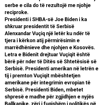
serbe e cila do të rezultojë me njohje
reciproke.
Presidenti i SHBA-së Joe Biden i ka
shkruar presidentit të Serbisë
Alenxandar Vuçiq një letër ku ndër të
tjera i kërkon atij përmirësimin e
marrëdhënieve dhe njohjen e Kosovës.
Letra e Bidenit drejtuar Vuçiqit është
bërë për nder të Ditës së Shtetësisë së
Serbisë. Presidenti amerikan në letrën e
tij i premton Vuçiqit mbështetjen
amerikane për integrimin evropian të
Serbisë. Presidenti Biden, mbetet
shpresë e madhe për zgjidhjen e nyjës
Ballkanike, zëri i fuqishëm i politikës në