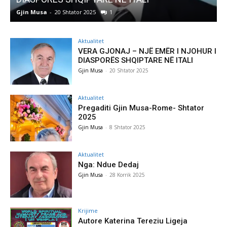
Gjin Musa
-
8 Shtator 2025
0
Aktualitet
VERA GJONAJ – NJË EMËR I NJOHUR I
DIASPORËS SHQIPTARE NË ITALI
Gjin Musa
-
20 Shtator 2025
Aktualitet
Pregaditi Gjin Musa-Rome- Shtator
2025
Gjin Musa
-
8 Shtator 2025
Aktualitet
Nga: Ndue Dedaj
Gjin Musa
-
28 Korrik 2025
Krijime
Autore Katerina Tereziu Ligeja