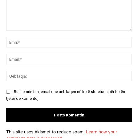
Koment:
Emr
Ema
Ue
Ruaj emrin tim, email dhe uebfaqen në këtë shfletues për herën
tjetër që komentoj.
This site uses Akismet to reduce spam.
Learn how your