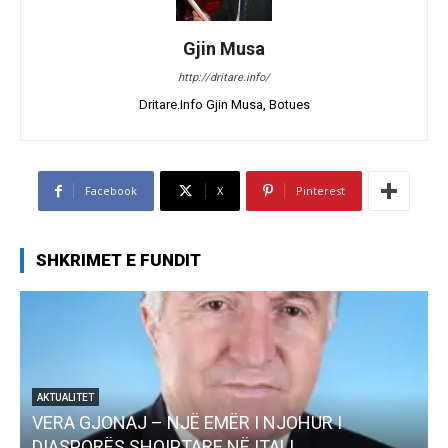
Gjin Musa
http://dritare.info/
Dritare.Info Gjin Musa, Botues
Facebook
X
Pinterest
SHKRIMET E FUNDIT
I
AKTUALITET
Pregaditi Gjin Musa-Rome- Shtator 2025