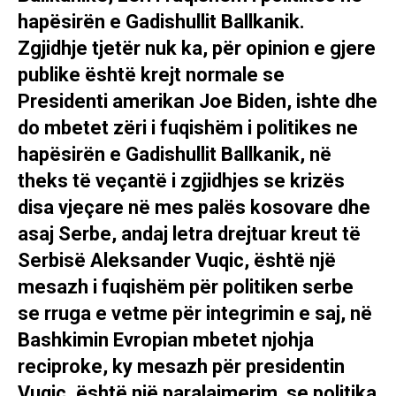
hapësirën e Gadishullit Ballkanik.
Zgjidhje tjetër nuk ka, për opinion e gjere
publike është krejt normale se
Presidenti amerikan Joe Biden, ishte dhe
do mbetet zëri i fuqishëm i politikes ne
hapësirën e Gadishullit Ballkanik, në
theks të veçantë i zgjidhjes se krizës
disa vjeçare në mes palës kosovare dhe
asaj Serbe, andaj letra drejtuar kreut të
Serbisë Aleksander Vuqic, është një
mesazh i fuqishëm për politiken serbe
se rruga e vetme për integrimin e saj, në
Bashkimin Evropian mbetet njohja
reciproke, ky mesazh për presidentin
Vuqic, është një paralajmerim se politika