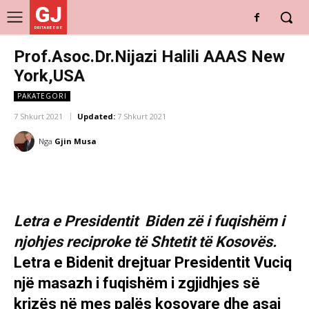
GJ
DRITARE E RE
Prof.Asoc.Dr.Nijazi Halili AAAS New
York,USA
PAKATEGORI
7 Shkurt 2021
Updated:
7 Shkurt 2021
Nga
Gjin Musa
Letra e Presidentit Biden zë i fuqishëm i
njohjes reciproke të Shtetit të Kosovës.
Letra e Bidenit drejtuar Presidentit Vuciq
një masazh i fuqishëm i zgjidhjes së
krizës në mes palës kosovare dhe asaj