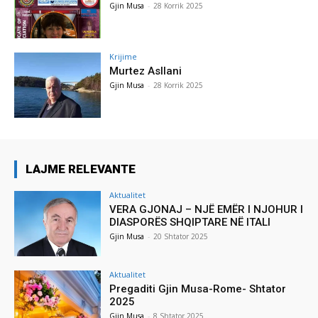
Gjin Musa
-
28 Korrik 2025
Krijime
Murtez Asllani
Gjin Musa
-
28 Korrik 2025
LAJME RELEVANTE
Aktualitet
VERA GJONAJ – NJË EMËR I NJOHUR I
DIASPORËS SHQIPTARE NË ITALI
Gjin Musa
-
20 Shtator 2025
Aktualitet
Pregaditi Gjin Musa-Rome- Shtator
2025
Gjin Musa
-
8 Shtator 2025