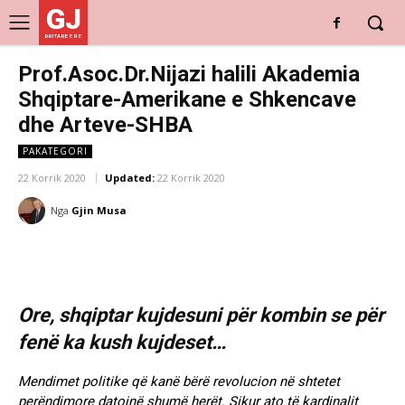
GJ
DRITARE E RE
Prof.Asoc.Dr.Nijazi halili Akademia
Shqiptare-Amerikane e Shkencave
dhe Arteve-SHBA
PAKATEGORI
22 Korrik 2020
Updated:
22 Korrik 2020
Nga
Gjin Musa
Ore, shqiptar kujdesuni për kombin se për
fenë ka kush kujdeset…
Mendimet politike që kanë bërë revolucion në shtetet
perëndimore datojnë shumë herët. Sikur ato të kardinalit