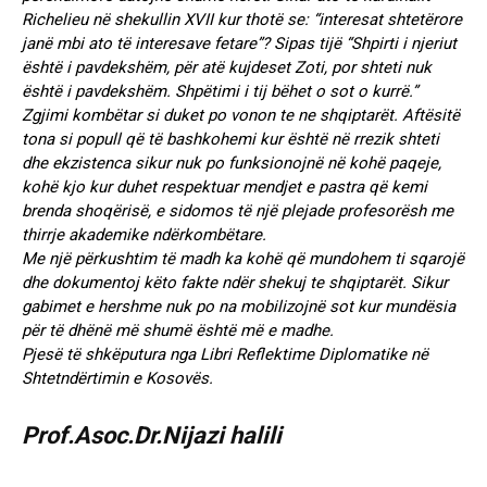
Richelieu në shekullin XVII kur thotë se: “interesat shtetërore
janë mbi ato të interesave fetare”? Sipas tijë “Shpirti i njeriut
është i pavdekshëm, për atë kujdeset Zoti, por shteti nuk
është i pavdekshëm. Shpëtimi i tij bëhet o sot o kurrë.”
Zgjimi kombëtar si duket po vonon te ne shqiptarët. Aftësitë
tona si popull që të bashkohemi kur është në rrezik shteti
dhe ekzistenca sikur nuk po funksionojnë në kohë paqeje,
kohë kjo kur duhet respektuar mendjet e pastra që kemi
brenda shoqërisë, e sidomos të një plejade profesorësh me
thirrje akademike ndërkombëtare.
Me një përkushtim të madh ka kohë që mundohem ti sqarojë
dhe dokumentoj këto fakte ndër shekuj te shqiptarët. Sikur
gabimet e hershme nuk po na mobilizojnë sot kur mundësia
për të dhënë më shumë është më e madhe.
Pjesë të shkëputura nga Libri Reflektime Diplomatike në
Shtetndërtimin e Kosovës.
Prof.Asoc.Dr.Nijazi halili