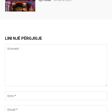
Gjin Musa
-
28 Korrik 2025
LINI NJË PËRGJIGJE
Koment:
Emr
Ema