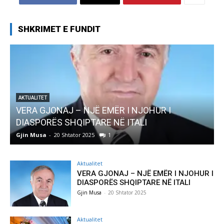
SHKRIMET E FUNDIT
JOHUR I
AKTUALITET
LI
Pregaditi Gjin Musa-Rome- Shtator 
Gjin Musa
-
8 Shtator 2025
0
Aktualitet
VERA GJONAJ – NJË EMËR I NJOHUR I
DIASPORËS SHQIPTARE NË ITALI
Gjin Musa
-
20 Shtator 2025
Aktualitet