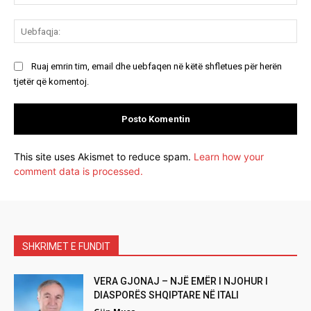
Ue
Ruaj emrin tim, email dhe uebfaqen në këtë shfletues për herën
tjetër që komentoj.
This site uses Akismet to reduce spam.
Learn how your
comment data is processed.
SHKRIMET E FUNDIT
VERA GJONAJ – NJË EMËR I NJOHUR I
DIASPORËS SHQIPTARE NË ITALI