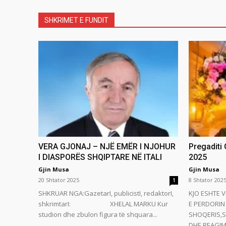
SHKRIMET E FUNDIT
VERA GJONAJ – NJË EMËR I NJOHUR
Pregaditi
I DIASPORËS SHQIPTARE NË ITALI
2025
Gjin Musa
Gjin Musa
20 Shtator 2025
8 Shtator 202
1
SHKRUAR NGA:GazetarI, publicistI, redaktorI,
KJO ESHTE V
shkrimtarI: XHELAL MARKU Kur
E PERDORIN 
studion dhe zbulon figura të shquara...
SHOQERIS,S
DHE REAGIMI