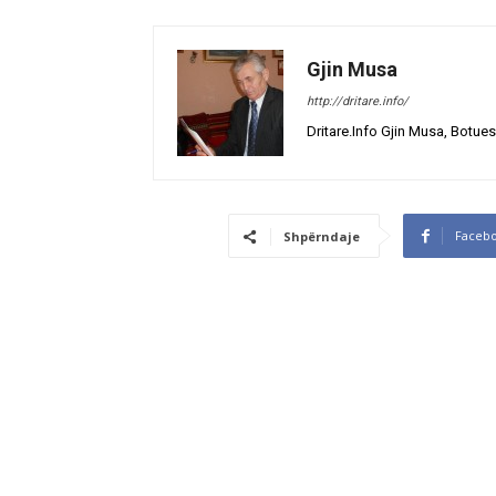
Gjin Musa
http://dritare.info/
Dritare.Info Gjin Musa, Botues
Faceb
Shpërndaje