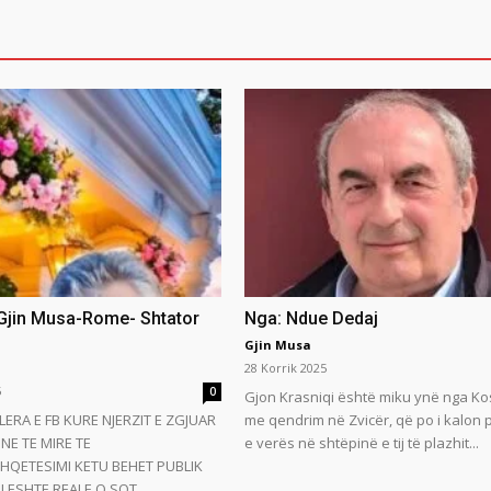
 Gjin Musa-Rome- Shtator
Nga: Ndue Dedaj
Gjin Musa
28 Korrik 2025
5
0
Gjon Krasniqi është miku ynë nga Ko
LERA E FB KURE NJERZIT E ZGJUAR
me qendrim në Zvicër, që po i kalon
NE TE MIRE TE
e verës në shtëpinë e tij të plazhit...
HQETESIMI KETU BEHET PUBLIK
 ESHTE REALE.O SOT...