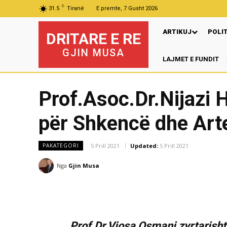
C
31.5
Tiranë
E premte, 7 Gusht 2026
ARTIKUJ
POLI
DRITARE E RE
GJIN MUSA
LAJMET E FUNDIT
Prof.Asoc.Dr.Nijazi 
për Shkencë dhe Ar
5 Prill 2021
Updated:
5 Prill 2021
PAKATEGORI
Nga
Gjin Musa
Prof.Dr.Vjosa Osmani zyrtarisht 