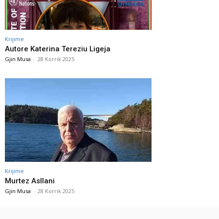
Krijime
Autore Katerina Tereziu Ligeja
Gjin Musa
-
28 Korrik 2025
Krijime
Murtez Asllani
Gjin Musa
-
28 Korrik 2025