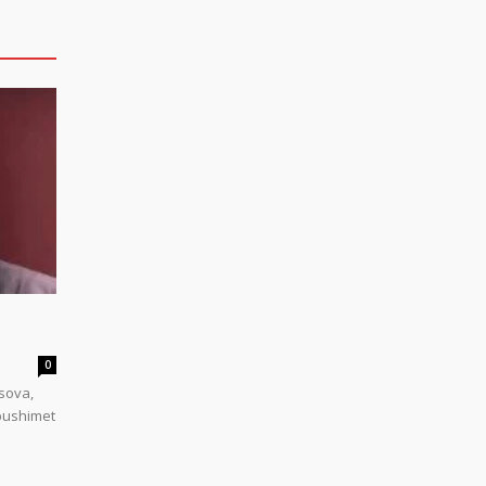
0
sova,
 pushimet