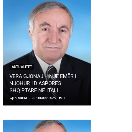
AKTUALITET
AKTUALITET
VERA GJONAJ – NJË EMËR I
NJOHUR I DIASPORËS
Pregaditi Gji
SHQIPTARE NË ITALI
Shtator 2025
Gjin Musa
-
20 Shtator 2025
1
Gjin Musa
-
8 Shtat