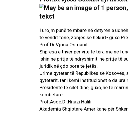
I urojm punë të mbarë në detyrën e udhëhe
të vendit tonë, zonjës së hekurt- guxo Pr
Prof.Dr.Vjosa Osmanit.
Shpresa e thyer për vite të tëra më në fun
ishin në pritje të ndryshimit, në pritje të 
juridik në çdo pore të jetës.
Urime qytetar të Republikës së Kosovës,
qytetarit, tani kemi institucionet e dalur
Presidente të cilët dinë, guxojnë të marri
kombëtare.
Prof.Asoc.Dr.Nijazi Halili
Akademia Shqiptare Amerikane për Shke