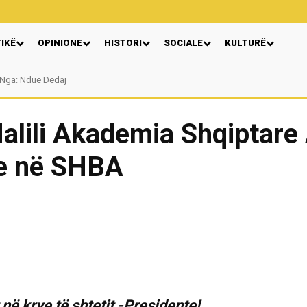
TIKË
OPINIONE
HISTORI
SOCIALE
KULTURË
Nga: Ndue Dedaj
Halili Akademia Shqiptar
te në SHBA
në krye të shtetit -Presidente!