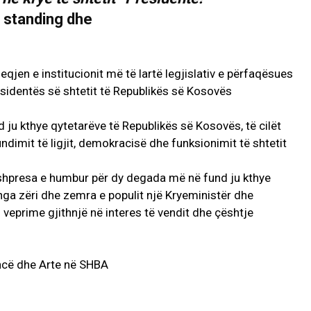
qjen e institucionit më të lartë legjislativ e përfaqësues
esidentës së shtetit të Republikës së Kosovës
d ju kthye qytetarëve të Republikës së Kosovës, të cilët
sundimit të ligjit, demokracisë dhe funksionimit të shtetit
 shpresa e humbur për dy degada më në fund ju kthye
a nga zëri dhe zemra e populit një Kryeministër dhe
n veprime gjithnjë në interes të vendit dhe çështje
ncë dhe Arte në SHBA