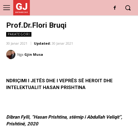
GJ
DRITARE E RE
Prof.Dr.Flori Bruqi
PAKATEGORI
30 Janar 2021
Updated:
30 Janar 2021
Nga
Gjin Musa
NDRIÇIMI I JETËS DHE I VEPRËS SË HEROIT DHE
INTELEKTUALIT HASAN PRISHTINA
Dibran Fylli, “Hasan Prishtina, stërnip i Abdullah Veliqit”,
Prishtinë, 2020