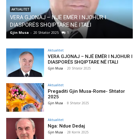
AKTUALITET
Pregaditi Gjin Musa-Rome- Shtator 2025
Gjin Musa
-
8 Shtator 2025
0
Aktualitet
VERA GJONAJ – NJË EMËR I NJOHUR I
DIASPORËS SHQIPTARE NË ITALI
Gjin Musa
-
20 Shtator 2025
Aktualitet
Pregaditi Gjin Musa-Rome- Shtator
2025
Gjin Musa
-
8 Shtator 2025
Aktualitet
Nga: Ndue Dedaj
Gjin Musa
-
28 Korrik 2025