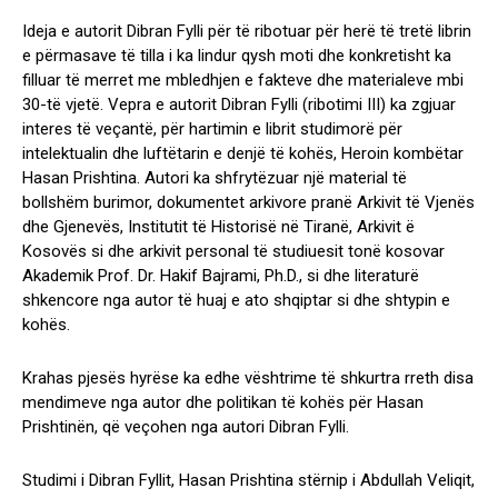
Ideja e autorit Dibran Fylli për të ribotuar për herë të tretë librin
e përmasave të tilla i ka lindur qysh moti dhe konkretisht ka
filluar të merret me mbledhjen e fakteve dhe materialeve mbi
30-të vjetë. Vepra e autorit Dibran Fylli (ribotimi III) ka zgjuar
interes të veçantë, për hartimin e librit studimorë për
intelektualin dhe luftëtarin e denjë të kohës, Heroin kombëtar
Hasan Prishtina. Autori ka shfrytëzuar një material të
bollshëm burimor, dokumentet arkivore pranë Arkivit të Vjenës
dhe Gjenevës, Institutit të Historisë në Tiranë, Arkivit ë
Kosovës si dhe arkivit personal të studiuesit tonë kosovar
Akademik Prof. Dr. Hakif Bajrami, Ph.D., si dhe literaturë
shkencore nga autor të huaj e ato shqiptar si dhe shtypin e
kohës.
Krahas pjesës hyrëse ka edhe vështrime të shkurtra rreth disa
mendimeve nga autor dhe politikan të kohës për Hasan
Prishtinën, që veçohen nga autori Dibran Fylli.
Studimi i Dibran Fyllit, Hasan Prishtina stërnip i Abdullah Veliqit,