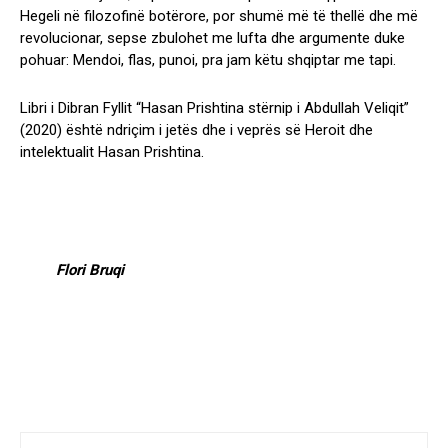
Hegeli në filozofinë botërore, por shumë më të thellë dhe më
revolucionar, sepse zbulohet me lufta dhe argumente duke
pohuar: Mendoi, flas, punoi, pra jam këtu shqiptar me tapi.
Libri i Dibran Fyllit “Hasan Prishtina stërnip i Abdullah Veliqit”
(2020) është ndriçim i jetës dhe i veprës së Heroit dhe
intelektualit Hasan Prishtina.
Flori Bruqi