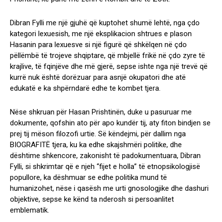
Dibran Fylli me një gjuhë që kuptohet shumë lehtë, nga çdo
kategori lexuesish, me një eksplikacion shtrues e plason
Hasanin para lexuesve si një figurë që shkëlqen në çdo
pëllëmbë të trojeve shqiptare, që mbjellë frikë në çdo zyre të
krajlive, të fqinjëve dhe më gjerë, sepse ishte nga një trevë që
kurrë nuk është dorëzuar para asnjë okupatori dhe atë
edukatë e ka shpërndarë edhe te kombet tjera.
Nëse shkruan për Hasan Prishtinën, duke u pasuruar me
dokumente, qofshin ato për apo kundër tij, aty fiton bindjen se
prej tij mëson filozofi urtie. Së këndejmi, për dallim nga
BIOGRAFITË tjera, ku ka edhe skajshmëri politike, dhe
dështime shkencore, zakonisht të padokumentuara, Dibran
Fylli, si shkrimtar që e njeh “fijet e holla” të etnopsikologjisë
popullore, ka dëshmuar se edhe politika mund të
humanizohet, nëse i qasësh me urti gnosologjike dhe dashuri
objektive, sepse ke kënd ta nderosh si persoanlitet
emblematik.