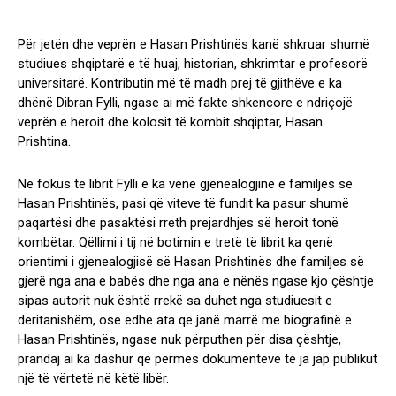
Për jetën dhe veprën e Hasan Prishtinës kanë shkruar shumë
studiues shqiptarë e të huaj, historian, shkrimtar e profesorë
universitarë. Kontributin më të madh prej të gjithëve e ka
dhënë Dibran Fylli, ngase ai më fakte shkencore e ndriçojë
veprën e heroit dhe kolosit të kombit shqiptar, Hasan
Prishtina.
Në fokus të librit Fylli e ka vënë gjenealogjinë e familjes së
Hasan Prishtinës, pasi që viteve të fundit ka pasur shumë
paqartësi dhe pasaktësi rreth prejardhjes së heroit tonë
kombëtar. Qëllimi i tij në botimin e tretë të librit ka qenë
orientimi i gjenealogjisë së Hasan Prishtinës dhe familjes së
gjerë nga ana e babës dhe nga ana e nënës ngase kjo çështje
sipas autorit nuk është rrekë sa duhet nga studiuesit e
deritanishëm, ose edhe ata qe janë marrë me biografinë e
Hasan Prishtinës, ngase nuk përputhen për disa çështje,
prandaj ai ka dashur që përmes dokumenteve të ja jap publikut
një të vërtetë në këtë libër.