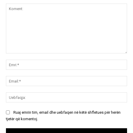
Koment:
Emr
Ema
Ue
Ruaj emrin tim, email dhe uebfaqen në këtë shfletues për herën
tjetër që komentoj.