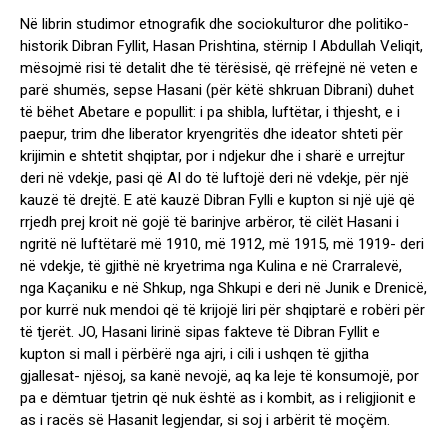
Në librin studimor etnografik dhe sociokulturor dhe politiko-
historik Dibran Fyllit, Hasan Prishtina, stërnip I Abdullah Veliqit,
mësojmë risi të detalit dhe të tërësisë, që rrëfejnë në veten e
parë shumës, sepse Hasani (për këtë shkruan Dibrani) duhet
të bëhet Abetare e popullit: i pa shibla, luftëtar, i thjesht, e i
paepur, trim dhe liberator kryengritës dhe ideator shteti për
krijimin e shtetit shqiptar, por i ndjekur dhe i sharë e urrejtur
deri në vdekje, pasi që AI do të luftojë deri në vdekje, për një
kauzë të drejtë. E atë kauzë Dibran Fylli e kupton si një ujë që
rrjedh prej kroit në gojë të barinjve arbëror, të cilët Hasani i
ngritë në luftëtarë më 1910, më 1912, më 1915, më 1919- deri
në vdekje, të gjithë në kryetrima nga Kulina e në Crarralevë,
nga Kaçaniku e në Shkup, nga Shkupi e deri në Junik e Drenicë,
por kurrë nuk mendoi që të krijojë liri për shqiptarë e robëri për
të tjerët. JO, Hasani lirinë sipas fakteve të Dibran Fyllit e
kupton si mall i përbërë nga ajri, i cili i ushqen të gjitha
gjallesat- njësoj, sa kanë nevojë, aq ka leje të konsumojë, por
pa e dëmtuar tjetrin që nuk është as i kombit, as i religjionit e
as i racës së Hasanit legjendar, si soj i arbërit të moçëm.