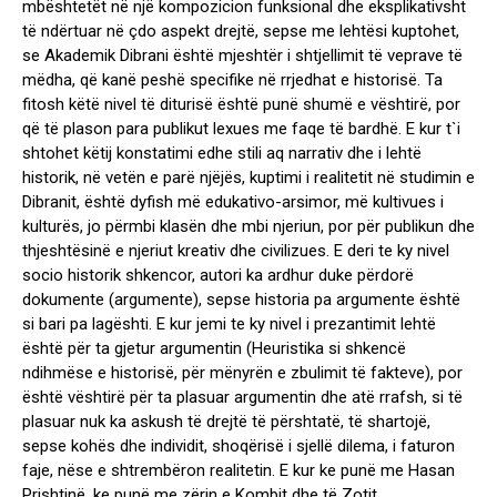
mbështetët në një kompozicion funksional dhe eksplikativsht
të ndërtuar në çdo aspekt drejtë, sepse me lehtësi kuptohet,
se Akademik Dibrani është mjeshtër i shtjellimit të veprave të
mëdha, që kanë peshë specifike në rrjedhat e historisë. Ta
fitosh këtë nivel të diturisë është punë shumë e vështirë, por
që të plason para publikut lexues me faqe të bardhë. E kur t`i
shtohet këtij konstatimi edhe stili aq narrativ dhe i lehtë
historik, në vetën e parë njëjës, kuptimi i realitetit në studimin e
Dibranit, është dyfish më edukativo-arsimor, më kultivues i
kulturës, jo përmbi klasën dhe mbi njeriun, por për publikun dhe
thjeshtësinë e njeriut kreativ dhe civilizues. E deri te ky nivel
socio historik shkencor, autori ka ardhur duke përdorë
dokumente (argumente), sepse historia pa argumente është
si bari pa lagështi. E kur jemi te ky nivel i prezantimit lehtë
është për ta gjetur argumentin (Heuristika si shkencë
ndihmëse e historisë, për mënyrën e zbulimit të fakteve), por
është vështirë për ta plasuar argumentin dhe atë rrafsh, si të
plasuar nuk ka askush të drejtë të përshtatë, të shartojë,
sepse kohës dhe individit, shoqërisë i sjellë dilema, i faturon
faje, nëse e shtrembëron realitetin. E kur ke punë me Hasan
Prishtinë, ke punë me zërin e Kombit dhe të Zotit.