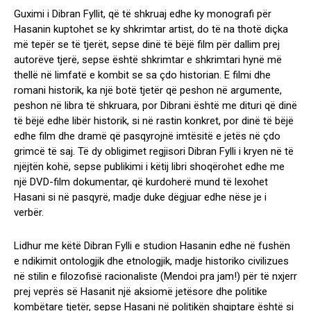
Guximi i Dibran Fyllit, që të shkruaj edhe ky monografi për
Hasanin kuptohet se ky shkrimtar artist, do të na thotë diçka
më tepër se të tjerët, sepse dinë të bëjë film për dallim prej
autorëve tjerë, sepse është shkrimtar e shkrimtari hynë më
thellë në limfatë e kombit se sa çdo historian. E filmi dhe
romani historik, ka një botë tjetër që peshon në argumente,
peshon në libra të shkruara, por Dibrani është me dituri që dinë
të bëjë edhe libër historik, si në rastin konkret, por dinë të bëjë
edhe film dhe dramë që pasqyrojnë imtësitë e jetës në çdo
grimcë të saj. Të dy obligimet regjisori Dibran Fylli i kryen në të
njëjtën kohë, sepse publikimi i këtij libri shoqërohet edhe me
një DVD-film dokumentar, që kurdoherë mund të lexohet
Hasani si në pasqyrë, madje duke dëgjuar edhe nëse je i
verbër.
Lidhur me këtë Dibran Fylli e studion Hasanin edhe në fushën
e ndikimit ontologjik dhe etnologjik, madje historiko civilizues
në stilin e filozofisë racionaliste (Mendoi pra jam!) për të nxjerr
prej veprës së Hasanit një aksiomë jetësore dhe politike
kombëtare tjetër, sepse Hasani në politikën shqiptare është si