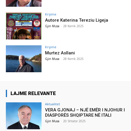
Krijime
Autore Katerina Tereziu Ligeja
Gjin Musa
-
28 Korrik 2025
Krijime
Murtez Asllani
Gjin Musa
-
28 Korrik 2025
LAJME RELEVANTE
Aktualitet
VERA GJONAJ – NJË EMËR I NJOHUR I
DIASPORËS SHQIPTARE NË ITALI
Gjin Musa
-
20 Shtator 2025