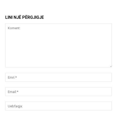
LINI NJË PËRGJIGJE
Koment:
Emr
Ema
Ue