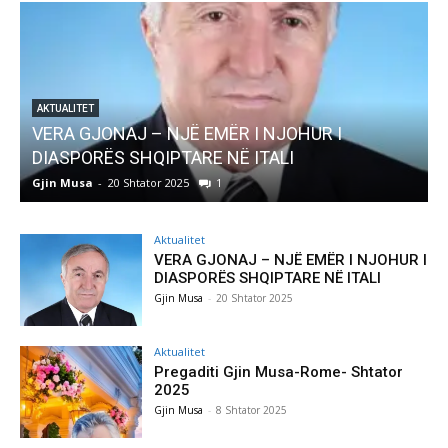
AJ – NJË EMËR I NJOHUR I
AKTUALITET
 SHQIPTARE NË ITALI
Pregaditi Gjin 
0 Shtator 2025
1
Gjin Musa
-
8 Shtator
Aktualitet
VERA GJONAJ – NJË EMËR I NJOHUR I
DIASPORËS SHQIPTARE NË ITALI
Gjin Musa
-
20 Shtator 2025
Aktualitet
Pregaditi Gjin Musa-Rome- Shtator
2025
Gjin Musa
-
8 Shtator 2025