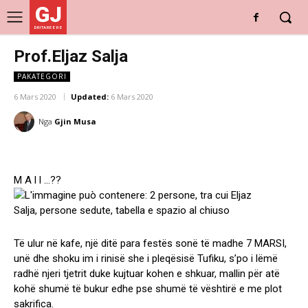
GJ
DRITARE E RE
Prof.Eljaz Salja
PAKATEGORI
6 Mars 2020
Updated:
6 Mars 2020
Nga
Gjin Musa
M A l l …??
Të ulur në kafe, një ditë para festës sonë të madhe 7 MARSI,
unë dhe shoku im i rinisë she i pleqësisë Tufiku, s’po i lëmë
radhë njeri tjetrit duke kujtuar kohen e shkuar, mallin për atë
kohë shumë të bukur edhe pse shumë të vështirë e me plot
sakrifica.