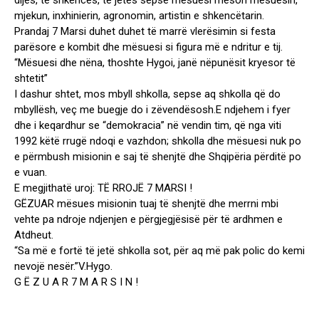
dijes, të shkencës, të jetës sepse mësuesi mëson mësuesin,
mjekun, inxhinierin, agronomin, artistin e shkencëtarin.
Prandaj 7 Marsi duhet duhet të marrë vlerësimin si festa
parësore e kombit dhe mësuesi si figura më e ndritur e tij.
“Mësuesi dhe nëna, thoshte Hygoi, janë nëpunësit kryesor të
shtetit”
I dashur shtet, mos mbyll shkolla, sepse aq shkolla që do
mbyllësh, veç me buegje do i zëvendësosh.E ndjehem i fyer
dhe i keqardhur se “demokracia” në vendin tim, që nga viti
1992 këtë rrugë ndoqi e vazhdon; shkolla dhe mësuesi nuk po
e përmbush misionin e saj të shenjtë dhe Shqipëria përditë po
e vuan.
E megjithatë uroj: TË RROJË 7 MARSI !
GËZUAR mësues misionin tuaj të shenjtë dhe merrni mbi
vehte pa ndroje ndjenjen e përgjegjësisë për të ardhmen e
Atdheut.
“Sa më e fortë të jetë shkolla sot, për aq më pak polic do kemi
nevojë nesër.”V.Hygo.
G Ë Z U A R 7 M A R S I N !