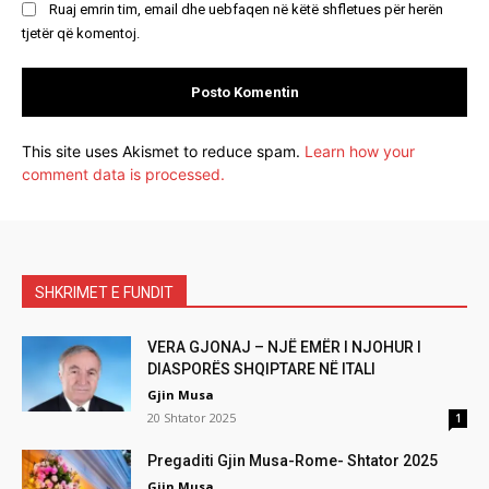
Ruaj emrin tim, email dhe uebfaqen në këtë shfletues për herën
tjetër që komentoj.
This site uses Akismet to reduce spam.
Learn how your
comment data is processed.
SHKRIMET E FUNDIT
VERA GJONAJ – NJË EMËR I NJOHUR I
DIASPORËS SHQIPTARE NË ITALI
Gjin Musa
20 Shtator 2025
1
Pregaditi Gjin Musa-Rome- Shtator 2025
Gjin Musa