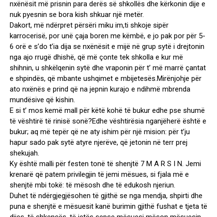
nxënësit më prisnin para derës së shkollës dhe kërkonin dije e
nuk pyesnin se bora kish shkuar një metër.
Dakort, më ndërpret përsëri miku im,ti shkoje sipër
karrocerisë, por unë çaja boren me këmbë, e jo pak por për 5-
6 orë e s’do t’ia dija se nxënësit e mijë në grup sytë i drejtonin
nga ajo rrugë dhishë, që më çonte tek shkolla e kur më
shihnin, u shkëlqenin sytë dhe vraponin për t’ më marrë çantat
e shpindës, që mbante ushqimet e mbijetesës.Mirënjohje për
ato nxënës e prind që na jepnin kurajo e ndihmë mbrenda
mundësive që kishin.
E si t’ mos kemë mall për këtë kohë të bukur edhe pse shumë
të vështirë të rinisë sonë?Edhe vështirësia nganjëherë është e
bukur; aq më tepër që ne aty ishim për një mision: për t’ju
hapur sado pak sytë atyre njerëve, që jetonin në terr prej
shekujah.
Ky është malli për festen tonë të shenjtë 7 M A R S I N. Jemi
krenarë që patem privilegjin të jemi mësues, si fjala më e
shenjtë mbi tokë: të mësosh dhe të edukosh njeriun.
Duhet të ndërgjegjësohen të gjithë se nga mendja, shpirti dhe
puna e shenjtë e mësuesit kanë burimin gjithë fushat e tjeta të