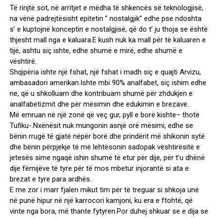
Të rinjtë sot, në arritjet e mëdha të shkencës së teknologjisë,
na vënë padrejtësisht epitetin ” nostalgjik” edhe pse ndoshta
s’ e kuptojnë konceptin e nostalgjisë, që do t’ ju thoja se është
thjesht mall nga e kaluara.E kush nuk ka mall për të kaluaren e
tijë, ashtu siç ishte, edhe shumë e mirë, edhe shumë e
vështirë.
Shqipëria ishte një fshat, një fshat i madh siç e quajti Arvizu,
ambasadori amerikan.Ishte mbi 90% analfabet, siç ishim edhe
ne, që u shkolluam dhe kontribuam shumë për zhdukjen e
analfabetizmit dhe për mësimin dhe edukimin e brezave.
Më emruan në një zonë që veç gur, pyll e borë kishte– thotë
Tufiku-.Nxënësit nuk mungonin asnjë orë mësimi, edhe se
bënin rrugë të gjatë nëpër borë dhe prindërit më shikonin sytë
dhe bënin përpjekje të më lehtësonin sadopak vështirësitë e
jetesës sime ngaqë ishin shumë të etur për dije, për t’u dhënë
dije fëmijëve të tyre për të mos mbetur injorantë si ata e
brezat e tyre para ardhës.
E me zor i marr fjalen mikut tim për të treguar si shkoja unë
në punë hipur në një karrocori kamjoni, ku era e ftohtë, që
vinte nga bora, më thante fytyren.Por duhej shkuar se e dija se