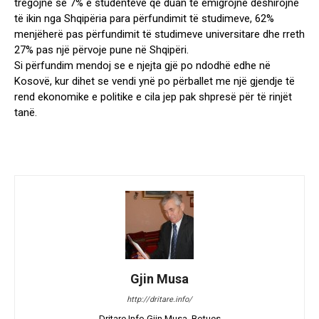
tregojnë se 7% e studentëve që duan të emigrojnë dëshirojnë
të ikin nga Shqipëria para përfundimit të studimeve, 62%
menjëherë pas përfundimit të studimeve universitare dhe rreth
27% pas një përvoje pune në Shqipëri.
Si përfundim mendoj se e njejta gjë po ndodhë edhe në
Kosovë, kur dihet se vendi ynë po përballet me një gjendje të
rend ekonomike e politike e cila jep pak shpresë për të rinjët
tanë.
Gjin Musa
http://dritare.info/
Dritare.Info Gjin Musa, Botues