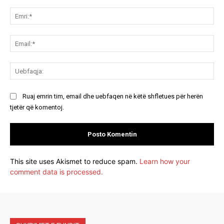
Koment:
Emr
Ema
Ue
Ruaj emrin tim, email dhe uebfaqen në këtë shfletues për herën
tjetër që komentoj.
This site uses Akismet to reduce spam.
Learn how your
comment data is processed.