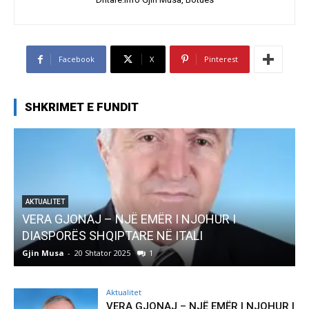
Facebook
X
Pinterest
SHKRIMET E FUNDIT
TUALITET
RA GJONAJ – NJË EMËR I NJOHUR I
AKTUALITE
ASPORËS SHQIPTARE NË ITALI
Pregadi
in Musa
-
20 Shtator 2025
1
Gjin Mus
Aktualitet
VERA GJONAJ – NJË EMËR I NJOHUR I