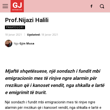
GJ
DRITARE E RE
Prof.Nijazi Halili
PAKATEGORI
18 Janar 2021
Updated:
18 Janar 2021
Nga
Gjin Musa
Mjaftë shqetësuese, një sondazh i fundit mbi
emigracionin mes të rinjve ngre alarmin për
rrezikun që i kanoset vendit, nga shkalla e lartë
e emigrimit të trurit.
Një sondazh i fundit mbi emigracionin mes të rinjve ngre
alarmin për rrezikun që i kanoset vendit, nga shkalla e lartë e