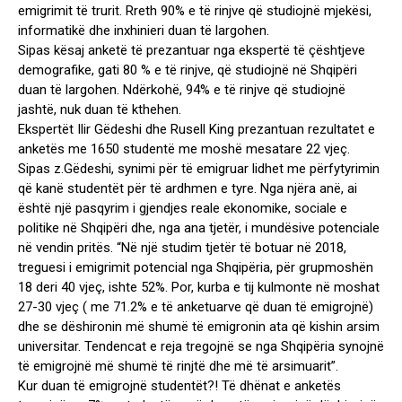
emigrimit të trurit. Rreth 90% e të rinjve që studiojnë mjekësi,
informatikë dhe inxhinieri duan të largohen.
Sipas kësaj anketë të prezantuar nga ekspertë të çështjeve
demografike, gati 80 % e të rinjve, që studiojnë në Shqipëri
duan të largohen. Ndërkohë, 94% e të rinjve që studiojnë
jashtë, nuk duan të kthehen.
Ekspertët Ilir Gëdeshi dhe Rusell King prezantuan rezultatet e
anketës me 1650 studentë me moshë mesatare 22 vjeç.
Sipas z.Gëdeshi, synimi për të emigruar lidhet me përfytyrimin
që kanë studentët për të ardhmen e tyre. Nga njëra anë, ai
është një pasqyrim i gjendjes reale ekonomike, sociale e
politike në Shqipëri dhe, nga ana tjetër, i mundësive potenciale
në vendin pritës. “Në një studim tjetër të botuar në 2018,
treguesi i emigrimit potencial nga Shqipëria, për grupmoshën
18 deri 40 vjeç, ishte 52%. Por, kurba e tij kulmonte në moshat
27-30 vjeç ( me 71.2% e të anketuarve që duan të emigrojnë)
dhe se dëshironin më shumë të emigronin ata që kishin arsim
universitar. Tendencat e reja tregojnë se nga Shqipëria synojnë
të emigrojnë më shumë të rinjtë dhe më të arsimuarit”.
Kur duan të emigrojnë studentët?! Të dhënat e anketës