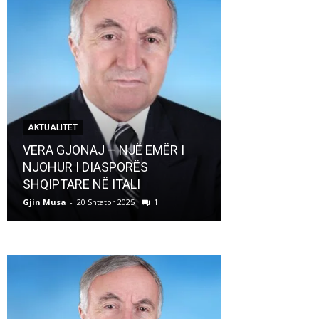
AKTUALITET
AKTUALITET
VERA GJONAJ – NJË EMËR I
NJOHUR I DIASPORËS
Pregaditi Gji
SHQIPTARE NË ITALI
Shtator 2025
Gjin Musa
-
20 Shtator 2025
1
Gjin Musa
-
8 Shtat