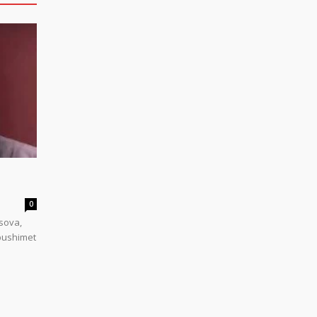
0
sova,
 pushimet