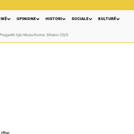
TIKË
OPINIONE
HISTORI
SOCIALE
KULTURË
regaditi Gjin Musa-Rome- Shtator 2025
Nga: Ndue Dedaj
r dhe.