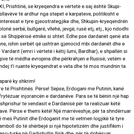
, Prishtinë, se kryeqendra e vërtetë e saj është Skupi-
sllavëve të ardhur nga stepet e karpateve, politikisht e
ër interesat e tyre gjeostrategjike dhe, Shkupin-kryeqendrën
onë serbë, bullgarë, vllehë, jevgë, rusë etj, etj., kjo ndodhi
 së Shqipërisë etnike si shtet. Edhe pse dardanët qenë ata
ne, ishin serbët që ushtran gjenocid mbi dardanët dhe e
ardarit (emri i vërtetë i këtij lumi, Bardhar), e shpallën si
uqive të mëdha evropina dhe përkrahjen e Rusisë; vetëm e
dej t’i ruante kryeqendrat e veta dhe të mos mundnin ta
aparë ky shkrim!
re të Prishtinës. Përse! Sepse, Erdogani me Putinin, kanë
frytëzuar injorancën e dardanëve. Para se të bënin një hap
 shprishur te vendasit e Dardanisë për ta realizuar këtë
lave. Përse e themi këtë! Një marrëveshje, për ta shndërruar
 mes Putinit dhe Erdoganit me të vetmen logjikë të tyre
tamboll do të shërbejë si një hipotetizëm dhe justifikim i
 reso-turke në Gadishullin Ilirik dhe, për të dobësuar