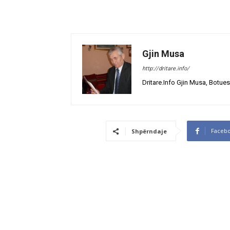
Gjin Musa
http://dritare.info/
Dritare.Info Gjin Musa, Botues
Faceb
Shpërndaje