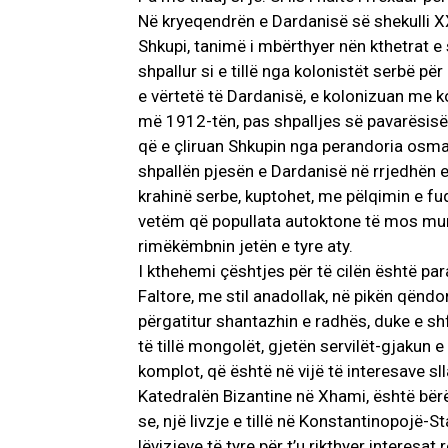
Në kryeqendrën e Dardanisë së shekulli XXI
Shkupi, tanimë i mbërthyer nën kthetrat e 
shpallur si e tillë nga kolonistët serbë p
e vërtetë të Dardanisë, e kolonizuan me kol
më 1912-tën, pas shpalljes së pavarësisë
që e çliruan Shkupin nga perandoria osma
shpallën pjesën e Dardanisë në rrjedhën e V
krahinë serbe, kuptohet, me pëlqimin e f
vetëm që popullata autoktone të mos mun
rimëkëmbnin jetën e tyre aty.
I kthehemi çështjes për të cilën është par
Faltore, me stil anadollak, në pikën qëndo
përgatitur shantazhin e radhës, duke e sh
të tillë mongolët, gjetën servilët-gjakun e
komplot, që është në vijë të interesave sl
Katedralën Bizantine në Xhami, është bërë
se, një livzje e tillë në Konstantinopojë-S
lëvizjeve të tyre për t’u rikthyer interesat