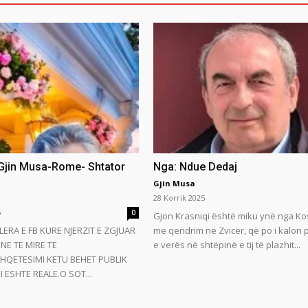
 Gjin Musa-Rome- Shtator
Nga: Ndue Dedaj
Gjin Musa
28 Korrik 2025
5
0
Gjon Krasniqi është miku ynë nga Ko
LERA E FB KURE NJERZIT E ZGJUAR
me qendrim në Zvicër, që po i kalon
NE TE MIRE TE
e verës në shtëpinë e tij të plazhit...
HQETESIMI KETU BEHET PUBLIK
 ESHTE REALE.O SOT...