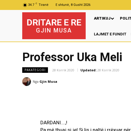
C
34.7
Tiranë
E shtunë, 8 Gusht 2026
ARTIKUJ
POLI
DRITARE E RE
GJIN MUSA
LAJMET E FUNDIT
P
Professor Uka Meli
28 Korrik 2020
Updated:
28 Korrik 2020
PAKATEGORI
Nga
Gjin Musa
DARDANI….,!
Pa më thuaj si je! Si lis i naltë i rrëxuar pë