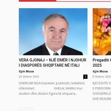
VERA GJONAJ – NJË EMËR I NJOHUR
Pregaditi
I DIASPORËS SHQIPTARE NË ITALI
2025
Gjin Musa
Gjin Musa
20 Shtator 2025
8 Shtator 202
1
SHKRUAR NGA:GazetarI, publicistI, redaktorI,
KJO ESHTE V
shkrimtarI: XHELAL MARKU Kur
E PERDORIN 
studion dhe zbulon figura të shquara...
SHOQERIS,S
DHE REAGIMI