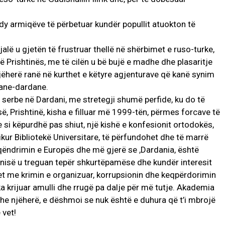
e dy armiqëve të përbetuar kundër popullit atuokton të
fjalë u gjetën të frustruar thellë në shërbimet e ruso-turke,
të Prishtinës, me të cilën u bë bujë e madhe dhe plasaritje
njëherë ranë në kurthet e këtyre agjenturave që kanë synim
riane-dardane.
ave serbe në Dardani, me stretegji shumë perfide, ku do të
, Prishtinë, kisha e filluar më 1999-tën, përmes forcave të
 si këpurdhë pas shiut, një kishë e konfesionit ortodokës,
kur Bibliotekë Universitare, të përfundohet dhe të marrë
ërqëndrimin e Europës dhe më gjerë se ,Dardania, është
rdanisë u treguan tepër shkurtëpamëse dhe kundër interesit
et me krimin e organizuar, korrupsionin dhe keqpërdorimin
 ka krijuar amulli dhe rrugë pa dalje për më tutje. Akademia
he njëherë, e dëshmoi se nuk është e duhura që t’i mbrojë
 vet!