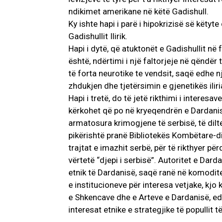
ndikimet amerikane në këtë Gadishull.
Ky ishte hapi i parë i hipokrizisë së këtyt
Gadishullit Ilirik.
Hapi i dytë, që atuktonët e Gadishullit në 
është, ndërtimi i një faltorjeje në qëndër 
të forta neurotike te vendsit, saqë edhe 
zhdukjen dhe tjetërsimin e gjenetikës ili
Hapi i tretë, do të jetë rikthimi i interes
kërkohet që po në kryeqendrën e Dardanisë
armatosura krimogjene të serbisë, të dilte
pikërishtë pranë Bibliotekës Kombëtare-di
trajtat e imazhit serbë, për të rikthyer p
vërtetë “djepi i serbisë”. Autoritet e Da
etnik të Dardanisë, saqë ranë në komodit
e institucioneve për interesa vetjake, kjo
e Shkencave dhe e Arteve e Dardanisë, ed
interesat etnike e strategjike të popullit të