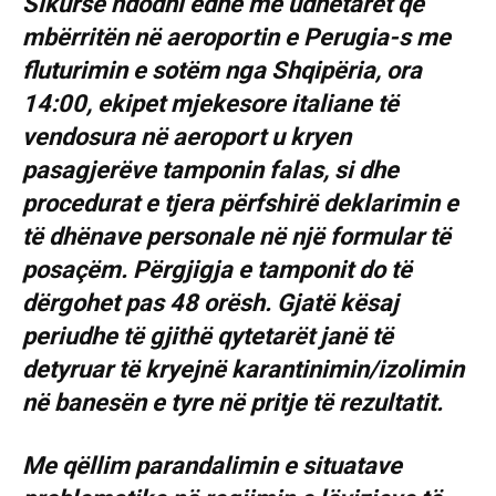
Sikurse ndodhi edhe me udhëtarët që
mbërritën në aeroportin e Perugia-s me
fluturimin e sotëm nga Shqipëria, ora
14:00, ekipet mjekesore italiane të
vendosura në aeroport u kryen
pasagjerëve tamponin falas, si dhe
procedurat e tjera përfshirë deklarimin e
të dhënave personale në një formular të
posaçëm. Përgjigja e tamponit do të
dërgohet pas 48 orësh. Gjatë kësaj
periudhe të gjithë qytetarët janë të
detyruar të kryejnë karantinimin/izolimin
në banesën e tyre në pritje të rezultatit.
Me qëllim parandalimin e situatave