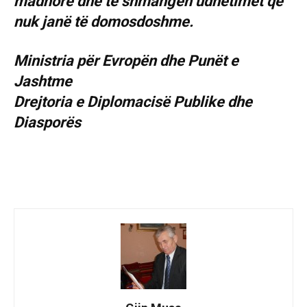
madhore dhe të shmangen udhëtimet që
nuk janë të domosdoshme.
Ministria për Evropën dhe Punët e
Jashtme
Drejtoria e Diplomacisë Publike dhe
Diasporës