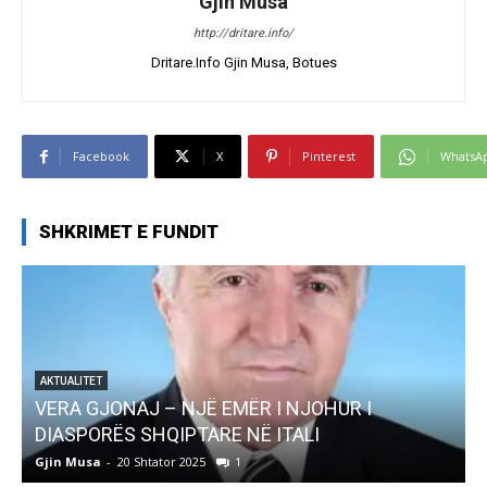
Gjin Musa
http://dritare.info/
Dritare.Info Gjin Musa, Botues
Facebook
X
Pinterest
WhatsA
SHKRIMET E FUNDIT
AKTUALITET
Pregaditi Gjin Musa-Rome- Shtator 2025
Gjin Musa
-
8 Shtator 2025
0