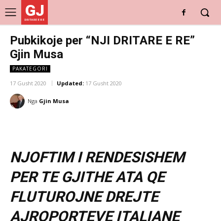
GJ
DRITARE E RE
Pubkikoje per “NJI DRITARE E RE”
Gjin Musa
PAKATEGORI
17 Gusht 2020
Updated:
17 Gusht 2020
Nga
Gjin Musa
NJOFTIM I RENDESISHEM
PER TE GJITHE ATA QE
FLUTUROJNE DREJTE
AJROPORTEVE ITALIANE