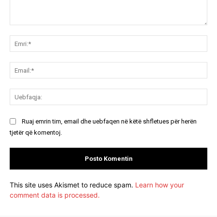
Koment:
Emr
Ema
Ue
Ruaj emrin tim, email dhe uebfaqen në këtë shfletues për herën
tjetër që komentoj.
This site uses Akismet to reduce spam.
Learn how your
comment data is processed.