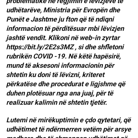
problematike në regjimin e lëvizjeve të
udhëtarëve, Ministria për Evropën dhe
Punët e Jashtme ju fton që të ndiqni
informacion të përditësuar mbi lëvizjen
jashtë vendit. Klikoni në web-in zyrtar
https://bit.ly/2E2s3MZ , si dhe shfletoni
rubrikën COVID -19. Në këtë hapësirë,
mund të aksesoni informacionin për
shtetin ku doni të lëvizni, kriteret
përkatëse dhe procedurat e ligjshme që
duhen plotësuar nga ana juaj, për të
realizuar kalimin në shtetin tjetër.
Lutemi në mirëkuptimin e çdo qytetari, që
udhëtimet të ndërmerren vetëm për arsye