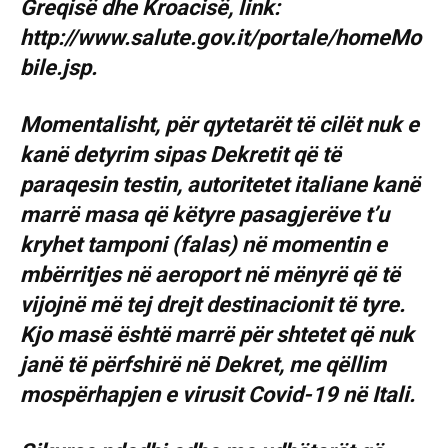
Greqisë dhe Kroacisë, link:
http://www.salute.gov.it/portale/homeMo
bile.jsp.
Momentalisht, për qytetarët të cilët nuk e
kanë detyrim sipas Dekretit që të
paraqesin testin, autoritetet italiane kanë
marrë masa që këtyre pasagjerëve t’u
kryhet tamponi (falas) në momentin e
mbërritjes në aeroport në mënyrë që të
vijojnë më tej drejt destinacionit të tyre.
Kjo masë është marrë për shtetet që nuk
janë të përfshirë në Dekret, me qëllim
mospërhapjen e virusit Covid-19 në Itali.