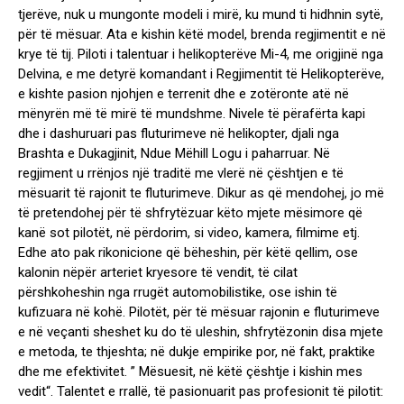
tjerëve, nuk u mungonte modeli i mirë, ku mund ti hidhnin sytë,
për të mësuar. Ata e kishin këtë model, brenda regjimentit e në
krye të tij. Piloti i talentuar i helikopterëve Mi-4, me origjinë nga
Delvina, e me detyrë komandant i Regjimentit të Helikopterëve,
e kishte pasion njohjen e terrenit dhe e zotëronte atë në
mënyrën më të mirë të mundshme. Nivele të përafërta kapi
dhe i dashuruari pas fluturimeve në helikopter, djali nga
Brashta e Dukagjinit, Ndue Mëhill Logu i paharruar. Në
regjiment u rrënjos një traditë me vlerë në çështjen e të
mësuarit të rajonit te fluturimeve. Dikur as që mendohej, jo më
të pretendohej për të shfrytëzuar këto mjete mësimore që
kanë sot pilotët, në përdorim, si video, kamera, filmime etj.
Edhe ato pak rikonicione që bëheshin, për këtë qellim, ose
kalonin nëpër arteriet kryesore të vendit, të cilat
përshkoheshin nga rrugët automobilistike, ose ishin të
kufizuara në kohë. Pilotët, për të mësuar rajonin e fluturimeve
e në veçanti sheshet ku do të uleshin, shfrytëzonin disa mjete
e metoda, te thjeshta; në dukje empirike por, në fakt, praktike
dhe me efektivitet. ” Mësuesit, në këtë çështje i kishin mes
vedit“. Talentet e rrallë, të pasionuarit pas profesionit të pilotit: