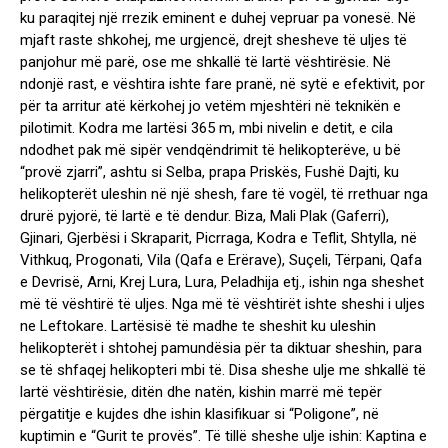
ku paraqitej një rrezik eminent e duhej vepruar pa vonesë. Në
mjaft raste shkohej, me urgjencë, drejt shesheve të uljes të
panjohur më parë, ose me shkallë të lartë vështirësie. Në
ndonjë rast, e vështira ishte fare pranë, në sytë e efektivit, por
për ta arritur atë kërkohej jo vetëm mjeshtëri në teknikën e
pilotimit. Kodra me lartësi 365 m, mbi nivelin e detit, e cila
ndodhet pak më sipër vendqëndrimit të helikopterëve, u bë
“provë zjarri”, ashtu si Selba, prapa Priskës, Fushë Dajti, ku
helikopterët uleshin në një shesh, fare të vogël, të rrethuar nga
drurë pyjorë, të lartë e të dendur. Biza, Mali Plak (Gaferri),
Gjinari, Gjerbësi i Skraparit, Picrraga, Kodra e Teflit, Shtylla, në
Vithkuq, Progonati, Vila (Qafa e Erërave), Suçeli, Tërpani, Qafa
e Devrisë, Arni, Krej Lura, Lura, Peladhija etj., ishin nga sheshet
më të vështirë të uljes. Nga më të vështirët ishte sheshi i uljes
ne Leftokare. Lartësisë të madhe te sheshit ku uleshin
helikopterët i shtohej pamundësia për ta diktuar sheshin, para
se të shfaqej helikopteri mbi të. Disa sheshe ulje me shkallë të
lartë vështirësie, ditën dhe natën, kishin marrë më tepër
përgatitje e kujdes dhe ishin klasifikuar si “Poligone”, në
kuptimin e “Gurit te provës”. Të tillë sheshe ulje ishin: Kaptina e