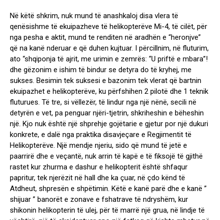
Në këtë shkrim, nuk mund të anashkaloj disa vlera të
qenësishme të ekuipazheve të helikopterëve Mi-4, të cilët, për
nga pesha e aktit, mund te renditen në aradhën e “heronjve”
që na kanë nderuar e që duhen kujtuar. I përcillnim, në fluturim,
ato “shqiponja të ajrit, me urimin e zemrës: “U priftë e mbara”!
dhe gëzonim e ishim të bindur se detyra do të kryhej, me
sukses. Besimin tek suksesi e bazonim tek vlerat që bartnin
ekuipazhet e helikopterëve, ku përfshihen 2 pilotë dhe 1 teknik
fluturues. Të tre, si vëllezër, të lindur nga një nënë, secili në
detyrën e vet, pa penguar njëri-tjetrin, shkriheshin e bëheshin
një. Kjo nuk është një shprehje gojëtarie e gjetur por një dukuri
konkrete, e dalë nga praktika disavjeçare e Regjimentit të
Helikopterëve. Një mendje njeriu, sido që mund të jetë e
paarrirë dhe e veçantë, nuk arrin të kapë e të fiksojë të gjithë
rastet kur zhurma e dashur e helikopterit është shfaqur
papritur, tek njerëzit në hall dhe ka çuar, në çdo kënd të
Atdheut, shpresën e shpëtimin. Këtë e kanë parë dhe e kanë ”
shijuar ” banorët e zonave e fshatrave të ndryshëm, kur
shikonin helikopterin të ulej, për të marrë një grua, në lindje të