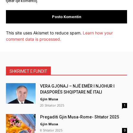
tjetër që komentoj.
This site uses Akismet to reduce spam.
Learn how your
comment data is processed.
SHKRIMET E FUNDIT
VERA GJONAJ – NJË EMËR I NJOHUR I
DIASPORËS SHQIPTARE NË ITALI
Gjin Musa
20 Shtator 2025
1
Pregaditi Gjin Musa-Rome- Shtator 2025
Gjin Musa
8 Shtator 2025
0