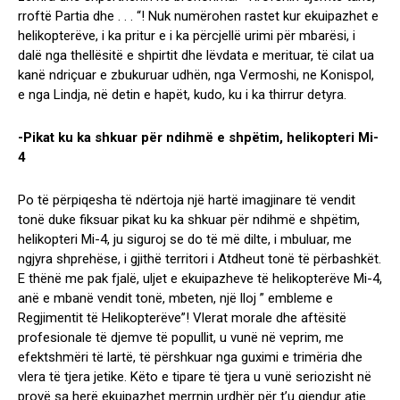
rroftë Partia dhe . . . “! Nuk numërohen rastet kur ekuipazhet e
helikopterëve, i ka pritur e i ka përcjellë urimi për mbarësi, i
dalë nga thellësitë e shpirtit dhe lëvdata e merituar, të cilat ua
kanë ndriçuar e zbukuruar udhën, nga Vermoshi, ne Konispol,
e nga Lindja, në detin e hapët, kudo, ku i ka thirrur detyra.
-Pikat ku ka shkuar për ndihmë e shpëtim, helikopteri Mi-
4
Po të përpiqesha të ndërtoja një hartë imagjinare të vendit
tonë duke fiksuar pikat ku ka shkuar për ndihmë e shpëtim,
helikopteri Mi-4, ju siguroj se do të më dilte, i mbuluar, me
ngjyra shprehëse, i gjithë territori i Atdheut tonë të përbashkët.
E thënë me pak fjalë, uljet e ekuipazheve të helikopterëve Mi-4,
anë e mbanë vendit tonë, mbeten, një lloj ” embleme e
Regjimentit të Helikopterëve”! Vlerat morale dhe aftësitë
profesionale të djemve të popullit, u vunë në veprim, me
efektshmëri të lartë, të përshkuar nga guximi e trimëria dhe
vlera të tjera jetike. Këto e tipare të tjera u vunë seriozisht në
provë sa herë ekuipazhet merrnin urdhër për t’u gjendur atje