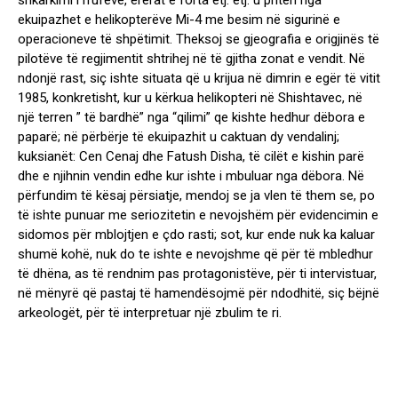
ekuipazhet e helikopterëve Mi-4 me besim në sigurinë e
operacioneve të shpëtimit. Theksoj se gjeografia e origjinës të
pilotëve të regjimentit shtrihej në të gjitha zonat e vendit. Në
ndonjë rast, siç ishte situata që u krijua në dimrin e egër të vitit
1985, konkretisht, kur u kërkua helikopteri në Shishtavec, në
një terren ” të bardhë” nga “qilimi” qe kishte hedhur dëbora e
paparë; në përbërje të ekuipazhit u caktuan dy vendalinj;
kuksianët: Cen Cenaj dhe Fatush Disha, të cilët e kishin parë
dhe e njihnin vendin edhe kur ishte i mbuluar nga dëbora. Në
përfundim të kësaj përsiatje, mendoj se ja vlen të them se, po
të ishte punuar me seriozitetin e nevojshëm për evidencimin e
sidomos për mblojtjen e çdo rasti; sot, kur ende nuk ka kaluar
shumë kohë, nuk do te ishte e nevojshme që për të mbledhur
të dhëna, as të rendnim pas protagonistëve, për ti intervistuar,
në mënyrë që pastaj të hamendësojmë për ndodhitë, siç bëjnë
arkeologët, për të interpretuar një zbulim te ri.