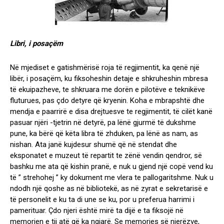
Libri, i posaçëm
Në mjediset e gatishmërisë roja të regjimentit, ka qenë një
libër, i posaçëm, ku fiksoheshin detaje e shkruheshin mbresa
të ekuipazheve, te shkruara me dorën e pilotëve e teknikëve
fluturues, pas çdo detyre që kryenin. Koha e mbrapshtë dhe
mendja e paarrirë e disa drejtuesve te regjimentit, të cilët kanë
pasuar njëri -tjetrin në detyrë, pa lënë gjurmë të dukshme
pune, ka bërë që këta libra të zhduken, pa lënë as nam, as
nishan. Ata janë kujdesur shumë që në stendat dhe
eksponatet e muzeut të repartit te zënë vendin qendror, së
bashku me ata që kishin pranë, e nuk u gjend një copë vend ku
të ” strehohej ” ky dokument me vlera te pallogaritshme. Nuk u
ndodh një qoshe as në bibliotekë, as në zyrat e sekretarisë e
të personelit e ku ta di une se ku, por u preferua harrimi i
pamerituar. Çdo njeri është mirë ta dijë e ta fiksojë në
memorien e tij atë që ka ngjarë. Se memories së njerëzve,