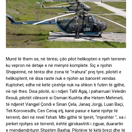
Mund të them se, në tërësi, çdo pilot helikopteri e njeh terrenin
ku vepron në detaje e në mënyrë komplete. Siç e njohin
Shqipërinë, në tërësi dhe zona të “rrahura” prej tyre, pilotët e
helikopterit, në disa raste nuk e njohin as banorët vendas.
Kuptohet, edhe në këtë çështje nuk na shkon ti futim të gjithë,
në një thes. Disa pilotë, si i ndjeri Tafil Agaj, i paharruari Veledin
Resuli, pilotët cilësorë si Osman Kushta dhe Hetem Mehmeti,
të ndjerët Vangjel Çondi e Sinan Çela, Janaq Jorgji, Luan Baçi,
Teli Korovesdhi, Cen Cenaj etj, kanë pasur e kanë njohje të
terrenit, deri në nivel fshati. Mbi gjithë të tjerët, “mjeshtër “, sa i
përket njohjes së terrenit, është gjirokastriti i zgjuar, duarartin
e mendjendriturin Shpëtim Baxhaj. Pilotëve të këtij brezi dhe të