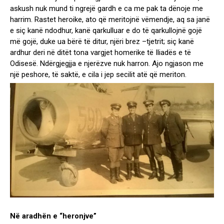
askush nuk mund ti ngrejë gardh e ca me pak ta dënoje me
harrim. Rastet heroike, ato që meritojnë vëmendje, aq sa janë
e siç kanë ndodhur, kanë qarkulluar e do të qarkullojnë gojë
më gojë, duke ua bërë të ditur, njëri brez –tjetrit; siç kanë
ardhur deri në ditët tona vargjet homerike të Iliadës e të
Odisesë. Ndërgjegjja e njerëzve nuk harron. Ajo ngjason me
një peshore, të saktë, e cila i jep secilit atë që meriton.
Në aradhën e “heronjve”