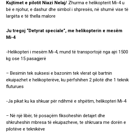
Kujtimet e pilotit Niazi Nelaj/
Zhurma e helikopterit Mi-4 u
bë e njohur, e dashur dhe simbol i shpresës, në shumë vise të
largëta e të thella malore
Ju tregoj “Detyrat speciale”, me helikopterin e mesëm
Mi-4
-Helikopteri i mesëm Mi-4, mund të transportojë nga ajri 1500
kg ose 15 pasagjerë
– Besimin tek suksesi e bazonim tek vlerat që bartnin
ekuipazhet e helikopterëve, ku përfshihen 2 pilotë dhe 1 teknik
fluturues
-Ja pikat ku ka shkuar për ndihmë e shpëtim, helikopteri Mi-4
– Në një libër, të posaçëm fiksoheshin detajet dhe
shkruheshin mbresa të ekuipazheve, te shkruara me dorën e
pilotëve e teknikëve