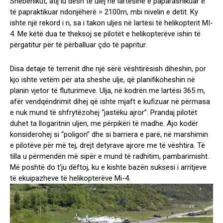
Shebenikut, atij iu desh të ulej në lartësinë e paparashikuar e
të papraktikuar ndonjëherë = 2100m, mbi nivelin e detit. Ky
ishte një rekord i ri, sa i takon uljes në lartësi të helikopterit MI-
4. Me këtë dua te theksoj se pilotët e helikopterëve ishin të
përgatitur për të përballuar çdo të papritur.
Disa detaje të terrenit dhe një sërë vështirësish diheshin, por
kjo ishte vetëm për ata sheshe ulje, që planifikoheshin në
planin vjetor të fluturimeve. Ulja, në kodrën me lartësi 365 m,
afër vendqëndrimit dihej që ishte mjaft e kufizuar në përmasa
e nuk mund të shfrytëzohej “jastëku ajror”. Prandaj pilotët
duhet ta llogaritnin uljen, me përpikëri të madhe. Ajo kodër
konsiderohej si “poligon” dhe si barriera e parë, në marshimin
e pilotëve për më tej, drejt detyrave ajrore me të vështira. Të
tilla u përmendën më sipër e mund të radhitim, pambarimisht.
Më poshtë do t’ju dëftoj, ku e kishte bazën suksesi i arritjeve
të ekuipazheve të helikopterëve Mi-4.