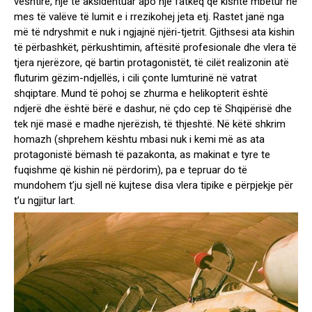
vështirë, një të aksidentuar apo një fatkeq që kishte mbetur në
mes të valëve të lumit e i rrezikohej jeta etj. Rastet janë nga
më të ndryshmit e nuk i ngjajnë njëri-tjetrit. Gjithsesi ata kishin
të përbashkët, përkushtimin, aftësitë profesionale dhe vlera të
tjera njerëzore, që bartin protagonistët, të cilët realizonin atë
fluturim gëzim-ndjellës, i cili çonte lumturinë në vatrat
shqiptare. Mund të pohoj se zhurma e helikopterit është
ndjerë dhe është bërë e dashur, në çdo cep të Shqipërisë dhe
tek një masë e madhe njerëzish, të thjeshtë. Në këtë shkrim
homazh (shprehem kështu mbasi nuk i kemi më as ata
protagonistë bëmash të pazakonta, as makinat e tyre te
fuqishme që kishin në përdorim), pa e tepruar do të
mundohem t’ju sjell në kujtese disa vlera tipike e përpjekje për
t’u ngjitur lart.