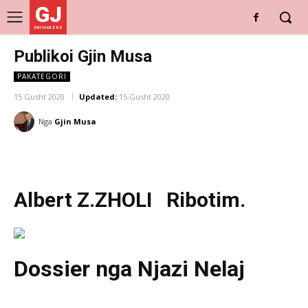
GJ
DRITARE E RE
Publikoi Gjin Musa
PAKATEGORI
15 Gusht 2020
Updated:
15 Gusht 2020
Nga
Gjin Musa
Albert Z.ZHOLI Ribotim.
Dossier nga Njazi Nelaj