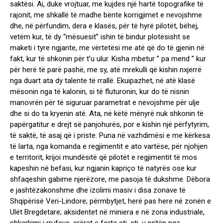
saktësi. Ai, duke vrojtuar, me kujdes një hartë topografike të
rajonit, me shkallë të madhe bënte korrigjimet e nevojshme
dhe, në përfundim, dera e klasës, për të hyrë pilotët, bëhej,
vetëm kur, të dy “mësuesit” ishin të bindur plotësisht se
maketi i tyre ngjante, me vërtetësi me atë që do të gjenin në
fakt, kur të shkonin për t’u ulur. Kisha mbetur ” pa mend ” kur
për herë të parë pashë, me sy, atë mrekulli që kishin nxjerrë
nga duart ata dy talente të rrallë. Ekuipazhet, në atë klasë
mësonin nga të kalonin, si të fluturonin, kur do të nisnin
manovrën për të siguruar parametrat e nevojshme për ulje
dhe si do ta kryenin atë. Ata, në këtë mënyrë nuk shkonin të
papërgatitur e drejt së panjohurës, por e kishin një përfytyrim,
të saktë, të asaj që i priste. Puna në vazhdimësi e me kërkesa
të larta, nga komanda e regjimentit e ato vartëse, për njohjen
e territorit, krijoi mundësitë që pilotët e regjimentit të mos
kapeshin në befasi, kur ngjanin kapriço të natyrës ose kur
shfaqeshin gabime njerëzore, me pasoja të dukshme. Dëbora
e jashtëzakonshme dhe izolimi masiv i disa zonave të
Shqipërisë Veri-Lindore; përmbytjet, herë pas here në zonën e
Ulët Bregdetare; aksidentet në miniera e në zona industriale,
shkarkimi i rrufeve, erërat e forta etj. etj. u pritën nga