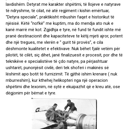
lavdishëm. Detyrat me karakter shpëtimi, të llojeve e natyrave
të ndryshme, të cilat, në atë regjiment i kishin emërtuar,
“Detyra speciale”, praktikisht mbushin faqet e historikut të
njësisë. Këtë “nofkë” me kuptim, ma do mendja ato nuk e
kanë marrë më kot. Zgjidhja e tyre, në fund të fundit ishte më
pranë destinacionit dhe kapaciteteve te këtij mjeti ajror, potent
dhe një tregues, me vlerën e ” gurit të provës”, e cila
dëshmonte kualitetet e efektivave. Nuk bëhet fjalë vetëm për
pilotët, të cilët, siç dihet, janë finalizuesit e procesit, por dhe të
teknikëve e specialistëve të çdo natyre, pa përjashtuar
ushtarët, punonjësit civilë, deri tek shoferi i makinës së
lëshimit apo botit të furnizimit. Të gjithë ishim krenare ( nuk
mburreshim), kur kthehej helikopteri nga një operacion
shpëtimi dhe lexonim, në sytë e ekuipazhit që e kreu atë, ose
dëgjonim për bëmat e tyre.