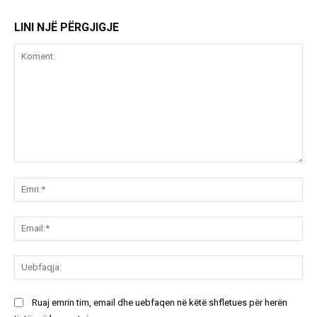
LINI NJË PËRGJIGJE
Koment:
Emr
Ema
Ue
Ruaj emrin tim, email dhe uebfaqen në këtë shfletues për herën