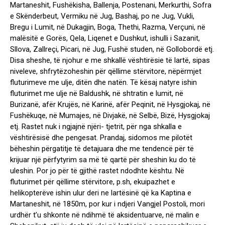
Martaneshit, Fushëkisha, Ballenja, Postenani, Merkurthi, Sofra
e Skënderbeut, Vermiku në Jug, Bashaj, po ne Jug, Vukli,
Bregu i Lumit, në Dukagjin, Boga, Thethi, Razma, Verçuni, në
malësitë e Gorës, Qela, Liqenet e Dushkut, ishulli i Sazanit,
Sllova, Zallreçi, Picari, në Jug, Fushë studen, në Gollobordë etj.
Disa sheshe, të njohur e me shkallë vështirësie të lartë, sipas
niveleve, shfrytëzoheshin për qëllime stërvitore, nëpërmjet
fluturimeve me ulje, ditën dhe natën. Të kësaj natyre ishin
fluturimet me ulje në Baldushk, në shtratin e lumit, në
Burizanë, afër Krujës, në Karinë, afër Peqinit, në Hysgjokaj, në
Fushëkuqe, në Mumajes, në Divjakë, në Selbë, Bizë, Hysgjokaj
etj. Rastet nuk i ngjajnë njëri- tjetrit, për nga shkalla e
vështirësisë dhe pengesat. Prandaj, sidomos me pilotët
bëheshin përgatitje të detajuara dhe me tendencë për të
krijuar një përfytyrim sa më të qartë për sheshin ku do të
uleshin. Por jo për të gjithë rastet ndodhte kështu. Në
fluturimet për qëllime stërvitore, p.sh, ekuipazhet e
helikopterëve ishin ulur deri ne lartësinë që ka Kaptina e
Martaneshit, në 1850m, por kur i ndjeri Vangjel Postoli, mori
urdhër t’u shkonte në ndihmë të aksidentuarve, në malin e