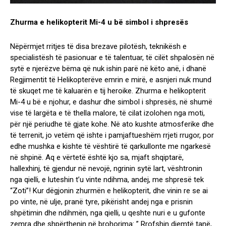
Zhurma e helikopterit Mi-4 u bë simbol i shpresës
Nëpërmjet rritjes të disa brezave pilotësh, teknikësh e
specialistësh të pasionuar e të talentuar, të cilët shpalosën në
sytë e njerëzve bëma që nuk ishin parë në këto anë, i dhanë
Regjimentit të Helikopterëve emrin e mirë, e asnjeri nuk mund
të skuqet me të kaluarën e tij heroike. Zhurma e helikopterit
Mi-4 u bë e njohur, e dashur dhe simbol i shpresës, në shumë
vise të largëta e të thella malore, të cilat izolohen nga moti,
për një periudhe të gjate kohe. Në ato kushte atmosferike dhe
të terrenit, jo vetëm që ishte i pamjaftueshëm rrjeti rrugor, por
edhe mushka e kishte të vështirë të qarkullonte me ngarkesë
në shpinë. Aq e vërtetë është kjo sa, mjaft shqiptarë,
hallexhinj, të gjendur në nevojë, ngrinin sytë lart, vështronin
nga qielli, e luteshin t’u vinte ndihma, andej, me shpresë tek
“Zoti”! Kur dëgjonin zhurmën e helikopterit, dhe vinin re se ai
po vinte, në ulje, pranë tyre, pikërisht andej nga e prisnin
shpëtimin dhe ndihmën, nga qielli, u qeshte nuri e u gufonte
zemra dhe shpërthenin në brohorima: ” Rrofshin djemtë tanë,