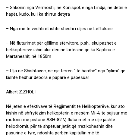
– Shkonin nga Vermoshi, ne Konispol, e nga Lindja, në detin e
hapët, kudo, ku i ka thirrur detyra
– Nga më të vështirët ishte sheshi i uljes ne Leftokare
– Në fluturimet për qëllime stërvitore, p.sh., ekuipazhet e
helikopterëve ishin ulur deri ne lartësinë që ka Kaptina e
Martaneshit, në 1850m
– Ulja në Shishtavec, në një terren ” të bardhë” nga “qilimi” qe
kishte hedhur dëbora e paparë e pabesuar
Albert Z.ZHOLI
Në jetën e efektivave të Regjimentit të Helikopterëve, kur ato
kishin në shfrytëzim helikopterin e mesëm Mi-4, te pajisur me
motorin me pistonë ASH-82 V, fluturimet me ulje jashtë
heliodromit, për të shpëtuar jetët që rrezikoheshin dhe
pasurinë e tyre, ndoshta përbën kapitullin më të