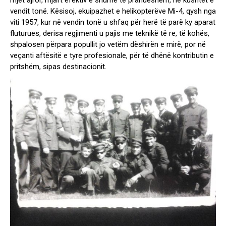
mjet ajror, mjaft efektiv e shumë të pranueshëm, në kushtet e
vendit tonë. Kësisoj, ekuipazhet e helikopterëve Mi-4, qysh nga
viti 1957, kur në vendin tonë u shfaq për herë të parë ky aparat
fluturues, derisa regjimenti u pajis me teknikë të re, të kohës,
shpalosen përpara popullit jo vetëm dëshirën e mirë, por në
veçanti aftësitë e tyre profesionale, për të dhënë kontributin e
pritshëm, sipas destinacionit.