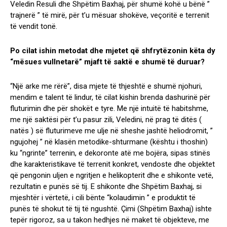
Veledin Resuli dhe Shpëtim Baxhaj, për shumë kohë u bënë ”
trajnerë ” të mirë, për t’u mësuar shokëve, veçoritë e terrenit
të vendit tonë.
Po cilat ishin metodat dhe mjetet që shfrytëzonin këta dy
“mësues vullnetarë” mjaft të saktë e shumë të duruar?
“Një arke me rërë”, disa mjete të thjeshtë e shumë njohuri,
mendim e talent të lindur, të cilat kishin brenda dashurinë për
fluturimin dhe për shokët e tyre. Me një intuitë të habitshme,
me një saktësi për t’u pasur zili, Veledini, në prag të ditës (
natës ) së fluturimeve me ulje në sheshe jashtë heliodromit, ”
ngujohej ” në klasën metodike-shturmane (kështu i thoshin)
ku “ngrinte” terrenin, e dekoronte atë me bojëra, sipas stinës
dhe karakteristikave të terrenit konkret, vendoste dhe objektet
që pengonin uljen e ngritjen e helikopterit dhe e shikonte vetë,
rezultatin e punës së tij. E shikonte dhe Shpëtim Baxhaj, si
mjeshtër i vërtetë, i cili bënte “kolaudimin ” e produktit të
punës të shokut të tij të ngushtë. Çimi (Shpëtim Baxhaj) ishte
tepër rigoroz, sa u takon hedhjes në maket të objekteve, me