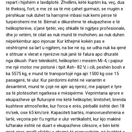
repart i hijshëm e lavdiplotë. Zhvillimi, këtë kuptim ka, veç, dua
të theksoj, fort, e me zë sa të më çahet gurmazi, se rrugën e
përshkuar nuk duhet ta harrojmë mbasi nuk kemi përse të
turpërohemi me të. Bëmat e dikurshme të ekuipazheve e të
helikopterëve, s’janë tjetër, veç shkallë të ngjitjes profesionale,
dhe jo vetëm, të cilat as nuk mund të mohohen; as nuk duhen
nëpërkëmbur apo injoruar. Kur kthejmë kokën pas e
vështrojmë sa lart u ngjitem, na bie në sy, se udha nuk ka qenë
e shtruar e vlerat e njerëzve nuk janë të falura apo dhuratë
nga dikush. Parë teknikisht, helikopteri i mesëm Mi-4, i pajisur
me një motor me pistonë i tipit Ash- 82 V, i cili, peshën bosh e
ka 5575 kg, e mund të transportojë nga ajri 1500 kg ose 15
pasagjerë, të ulur. Kur përdorimi është në variantin e
desantimit, mund te çojë në ajër aq njerëz, me pajisjet e tyre
sa të plotësohet ngarkesa e mësipërme. Veprimtaria ajrore e
ekuipazheve që fluturojnë me këtë helikopter, limitohet, brenda
kushteve atmosferike, kur forca e erës, përballë është deri 18
m/sek, ose 65 km/orë. Kapaciteti bartës, manovrueshmëria e
lartë, veçoria për t’u ngritur e ulur vertikalisht, kur kjo makinë
luftarake është në duart e ekuipazheve cilësore, e bën këtë