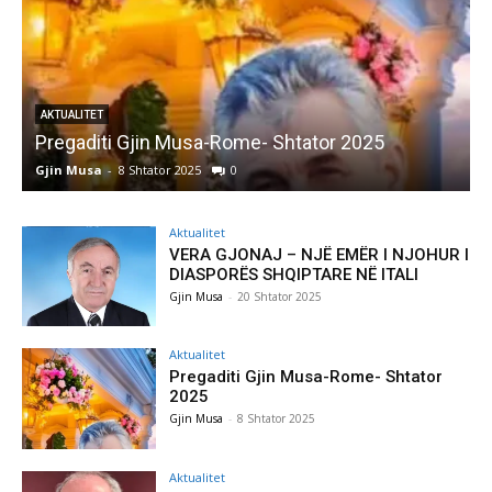
AKTUALITET
Pregaditi Gjin Musa-Rome- Shtator 2025
Gjin Musa
-
8 Shtator 2025
0
G
Aktualitet
VERA GJONAJ – NJË EMËR I NJOHUR I
DIASPORËS SHQIPTARE NË ITALI
Gjin Musa
-
20 Shtator 2025
Aktualitet
Pregaditi Gjin Musa-Rome- Shtator
2025
Gjin Musa
-
8 Shtator 2025
Aktualitet