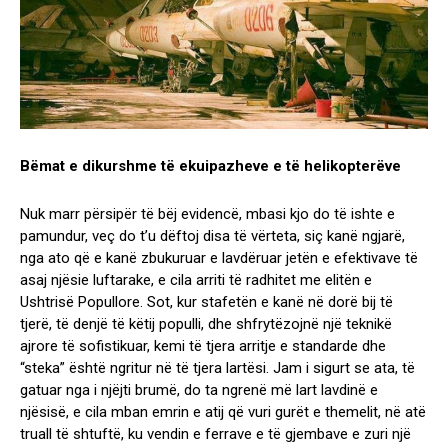
Bëmat e dikurshme të ekuipazheve e të helikopterëve
Nuk marr përsipër të bëj evidencë, mbasi kjo do të ishte e
pamundur, veç do t’u dëftoj disa të vërteta, siç kanë ngjarë,
nga ato që e kanë zbukuruar e lavdëruar jetën e efektivave të
asaj njësie luftarake, e cila arriti të radhitet me elitën e
Ushtrisë Popullore. Sot, kur stafetën e kanë në dorë bij të
tjerë, të denjë të këtij populli, dhe shfrytëzojnë një teknikë
ajrore të sofistikuar, kemi të tjera arritje e standarde dhe
“steka” është ngritur në të tjera lartësi. Jam i sigurt se ata, të
gatuar nga i njëjti brumë, do ta ngrenë më lart lavdinë e
njësisë, e cila mban emrin e atij që vuri gurët e themelit, në atë
truall të shtuftë, ku vendin e ferrave e të gjembave e zuri një