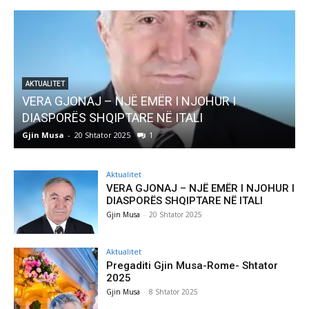
ËR I NJOHUR I
AKTUALITET
NË ITALI
Pregaditi Gjin Musa-Rome- S
Gjin Musa
-
8 Shtator 2025
0
Aktualitet
VERA GJONAJ – NJË EMËR I NJOHUR I
DIASPORËS SHQIPTARE NË ITALI
Gjin Musa
-
20 Shtator 2025
Aktualitet
Pregaditi Gjin Musa-Rome- Shtator
2025
Gjin Musa
-
8 Shtator 2025