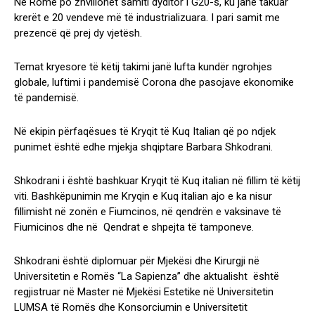
Në Romë po zhvillohet samiti dyditor i G20-s, ku janë takuar
krerët e 20 vendeve më të industrializuara. I pari samit me
prezencë që prej dy vjetësh.
Temat kryesore të këtij takimi janë lufta kundër ngrohjes
globale, luftimi i pandemisë Corona dhe pasojave ekonomike
të pandemisë.
Në ekipin përfaqësues të Kryqit të Kuq Italian që po ndjek
punimet është edhe mjekja shqiptare Barbara Shkodrani.
Shkodrani i është bashkuar Kryqit të Kuq italian në fillim të këtij
viti. Bashkëpunimin me Kryqin e Kuq italian ajo e ka nisur
fillimisht në zonën e Fiumcinos, në qendrën e vaksinave të
Fiumicinos dhe në Qendrat e shpejta të tamponeve.
Shkodrani është diplomuar për Mjekësi dhe Kirurgji në
Universitetin e Romës “La Sapienza” dhe aktualisht është
regjistruar në Master në Mjekësi Estetike në Universitetin
LUMSA të Romës dhe Konsorciumin e Universitetit