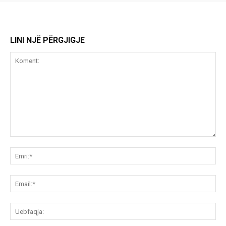
LINI NJË PËRGJIGJE
Koment:
Emr
Ema
Ue