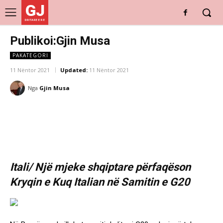
GJ
DRITARE E RE
Publikoi:Gjin Musa
PAKATEGORI
11 Nëntor 2021
Updated:
11 Nëntor 2021
Nga
Gjin Musa
Itali/ Një mjeke shqiptare përfaqëson
Kryqin e Kuq Italian në Samitin e G20