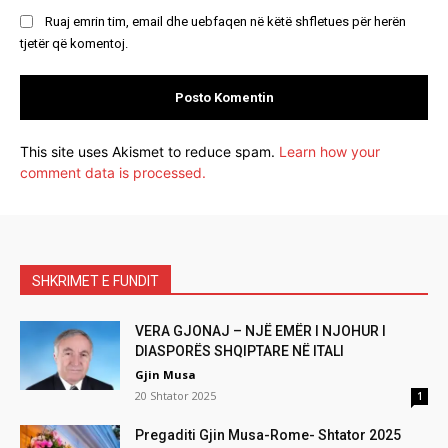
Ruaj emrin tim, email dhe uebfaqen në këtë shfletues për herën
tjetër që komentoj.
This site uses Akismet to reduce spam.
Learn how your
comment data is processed.
SHKRIMET E FUNDIT
VERA GJONAJ – NJË EMËR I NJOHUR I
DIASPORËS SHQIPTARE NË ITALI
Gjin Musa
20 Shtator 2025
1
Pregaditi Gjin Musa-Rome- Shtator 2025