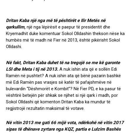
Dritan Kaba një nga më të pështirët e Ilir Metës në
qarkullim,
një nga lëpirësit e paepur të presidentit dhe
Kryemadhit duke komentuar Sokol Olldashin thekson nëse ka
humbës më të madh në Fier në 2013, është pikërisht Sokol
Olldashi.
Në fakt, Dritan Kaba duhet të na tregojë se me kë garonte
LSI dhe Meta i tij në 2013.
A nuk ishin ata që e sollën Edi
Ramën në pushtet? A nuk ishin ata që bënë pazarin bashkë
më Edi Ramën pas vrasjes së katër të pafajshmëve në
bulevardin “Dëshmorët e Kombit”? Në Fier PD, e ka pasur të
vështirë betejën për shkak se njihet si një qark i madh, por
Sokol Olldashi që komenton Dritan Kaba ka mundur të
regjistrojë rezultatin maksimal të votave.
Në vitin 2013 me gati 66 mijë vota, ndërkohë në vitin 2017
sipas të dhënave zyrtare nga KQZ, partia e Lulzim Bashës