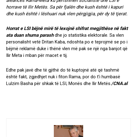
aleancës Rama-Meta ku përfshihen socialistë dhe LSI e
horrave të Ilir Metës. Sa për fjalën dhe kush është i kapuri
dhe kush është i lëshuari nuk vlen përgjigjia, për dy të tjerat.
Horrat e LSI bëjnë mirë të lexojnë shifrat megjithëse në fakt
ata duan shuma parash
dhe jo statistika elektorale. Sa vlen
personalisht vetë Dritan Kaba, ndoshta po e teprojmë se po i
bëjmë reklamë duke i thënë vlen më pak se një nga banjot që
Ilir Meta i mban për macet e tij.
Edhe pak javë dhe të gjithë do të kuptojnë atë që tashmë
është fakt, zgjedhjet nuk i fiton Rama, por do t’i humbasë
Lulzim Basha për shkak të LSI, Monës dhe Ilir Metës.
/CNA.al