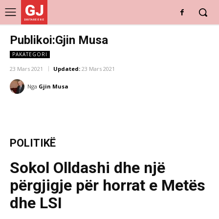
GJ
DRITARE E RE
Publikoi:Gjin Musa
PAKATEGORI
23 Mars 2021
Updated:
23 Mars 2021
Nga
Gjin Musa
POLITIKË
Sokol Olldashi dhe një
përgjigje për horrat e Metës
dhe LSI