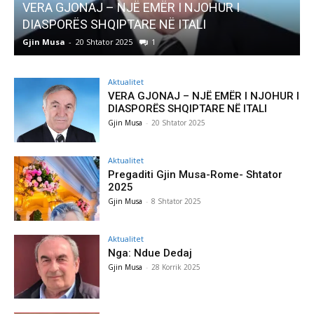
AKTUALITET
Pregaditi Gjin Musa-Rome- Shtator 2025
Gjin Musa
-
8 Shtator 2025
0
Aktualitet
VERA GJONAJ – NJË EMËR I NJOHUR I
DIASPORËS SHQIPTARE NË ITALI
Gjin Musa
-
20 Shtator 2025
Aktualitet
Pregaditi Gjin Musa-Rome- Shtator
2025
Gjin Musa
-
8 Shtator 2025
Aktualitet
Nga: Ndue Dedaj
Gjin Musa
-
28 Korrik 2025