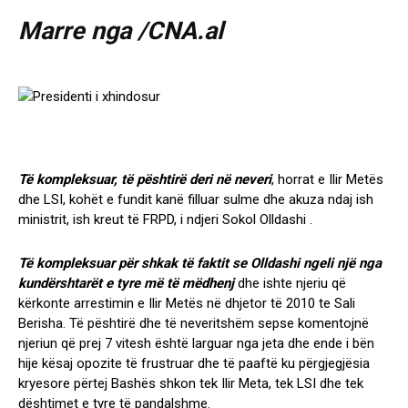
Marre nga
/CNA.al
Të kompleksuar, të pështirë deri në neveri
, horrat e Ilir Metës
dhe LSI, kohët e fundit kanë filluar sulme dhe akuza ndaj ish
ministrit, ish kreut të FRPD, i ndjeri Sokol Olldashi .
Të kompleksuar për shkak të faktit se Olldashi ngeli një nga
kundërshtarët e tyre më të mëdhenj
dhe ishte njeriu që
kërkonte arrestimin e Ilir Metës në dhjetor të 2010 te Sali
Berisha. Të pështirë dhe të neveritshëm sepse komentojnë
njeriun që prej 7 vitesh është larguar nga jeta dhe ende i bën
hije kësaj opozite të frustruar dhe të paaftë ku përgjegjësia
kryesore përtej Bashës shkon tek Ilir Meta, tek LSI dhe tek
dështimet e tyre të pandalshme.