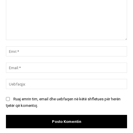
Koment:
Emr
Ema
Ue
Ruaj emrin tim, email dhe uebfaqen në këtë shfletues për herën
tjetër që komentoj.