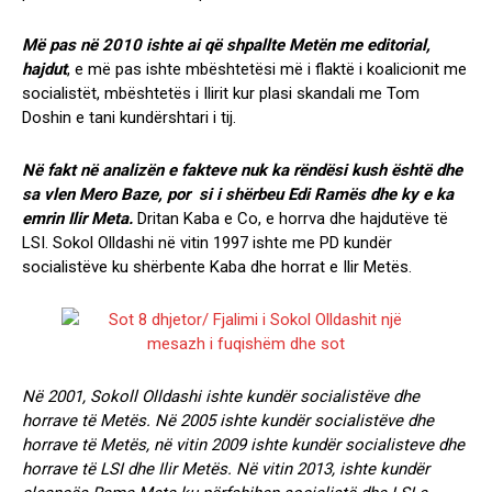
Më pas në 2010 ishte ai që shpallte Metën me editorial,
hajdut
, e më pas ishte mbështetësi më i flaktë i koalicionit me
socialistët, mbështetës i Ilirit kur plasi skandali me Tom
Doshin e tani kundërshtari i tij.
Në fakt në analizën e fakteve nuk ka rëndësi kush është dhe
sa vlen Mero Baze, por si i shërbeu Edi Ramës dhe ky e ka
emrin Ilir Meta.
Dritan Kaba e Co, e horrva dhe hajdutëve të
LSI. Sokol Olldashi në vitin 1997 ishte me PD kundër
socialistëve ku shërbente Kaba dhe horrat e Ilir Metës.
Në 2001, Sokoll Olldashi ishte kundër socialistëve dhe
horrave të Metës. Në 2005 ishte kundër socialistëve dhe
horrave të Metës, në vitin 2009 ishte kundër socialisteve dhe
horrave të LSI dhe Ilir Metës. Në vitin 2013, ishte kundër