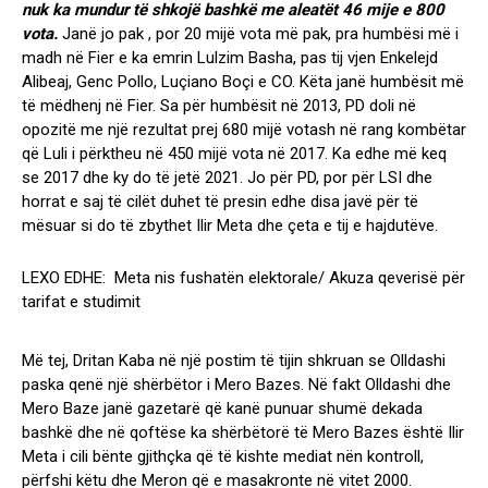
nuk ka mundur të shkojë bashkë me aleatët 46 mije e 800
vota.
Janë jo pak , por 20 mijë vota më pak, pra humbësi më i
madh në Fier e ka emrin Lulzim Basha, pas tij vjen Enkelejd
Alibeaj, Genc Pollo, Luçiano Boçi e CO. Këta janë humbësit më
të mëdhenj në Fier. Sa për humbësit në 2013, PD doli në
opozitë me një rezultat prej 680 mijë votash në rang kombëtar
që Luli i përktheu në 450 mijë vota në 2017. Ka edhe më keq
se 2017 dhe ky do të jetë 2021. Jo për PD, por për LSI dhe
horrat e saj të cilët duhet të presin edhe disa javë për të
mësuar si do të zbythet Ilir Meta dhe çeta e tij e hajdutëve.
LEXO EDHE:
Meta nis fushatën elektorale/ Akuza qeverisë për
tarifat e studimit
Më tej, Dritan Kaba në një postim të tijin shkruan se Olldashi
paska qenë një shërbëtor i Mero Bazes. Në fakt Olldashi dhe
Mero Baze janë gazetarë që kanë punuar shumë dekada
bashkë dhe në qoftëse ka shërbëtorë të Mero Bazes është Ilir
Meta i cili bënte gjithçka që të kishte mediat nën kontroll,
përfshi këtu dhe Meron që e masakronte në vitet 2000.