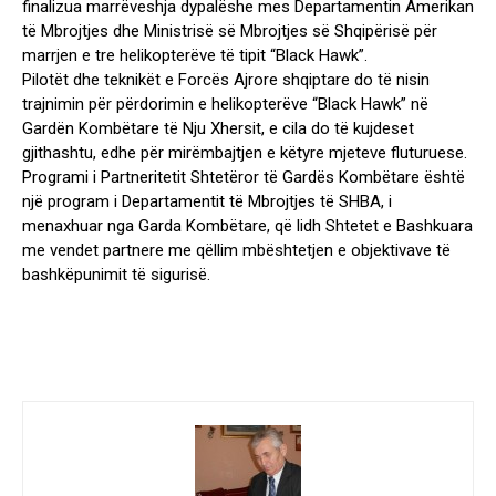
finalizua marrëveshja dypalëshe mes Departamentin Amerikan
të Mbrojtjes dhe Ministrisë së Mbrojtjes së Shqipërisë për
marrjen e tre helikopterëve të tipit “Black Hawk”.
Pilotët dhe teknikët e Forcës Ajrore shqiptare do të nisin
trajnimin për përdorimin e helikopterëve “Black Hawk” në
Gardën Kombëtare të Nju Xhersit, e cila do të kujdeset
gjithashtu, edhe për mirëmbajtjen e këtyre mjeteve fluturuese.
Programi i Partneritetit Shtetëror të Gardës Kombëtare është
një program i Departamentit të Mbrojtjes të SHBA, i
menaxhuar nga Garda Kombëtare, që lidh Shtetet e Bashkuara
me vendet partnere me qëllim mbështetjen e objektivave të
bashkëpunimit të sigurisë.