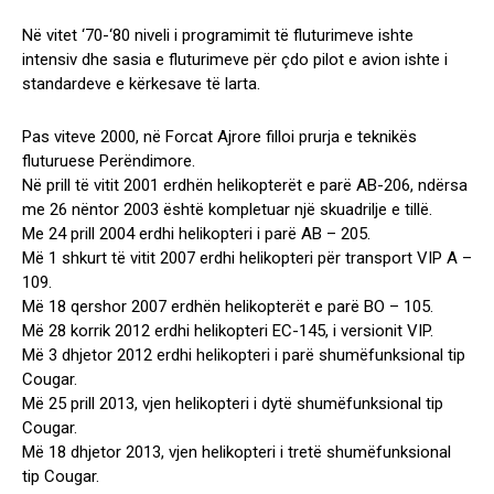
Në vitet ‘70-‘80 niveli i programimit të fluturimeve ishte
intensiv dhe sasia e fluturimeve për çdo pilot e avion ishte i
standardeve e kërkesave të larta.
Pas viteve 2000, në Forcat Ajrore filloi prurja e teknikës
fluturuese Perëndimore.
Në prill të vitit 2001 erdhën helikopterët e parë AB-206, ndërsa
me 26 nëntor 2003 është kompletuar një skuadrilje e tillë.
Me 24 prill 2004 erdhi helikopteri i parë AB – 205.
Më 1 shkurt të vitit 2007 erdhi helikopteri për transport VIP A –
109.
Më 18 qershor 2007 erdhën helikopterët e parë BO – 105.
Më 28 korrik 2012 erdhi helikopteri EC-145, i versionit VIP.
Më 3 dhjetor 2012 erdhi helikopteri i parë shumëfunksional tip
Cougar.
Më 25 prill 2013, vjen helikopteri i dytë shumëfunksional tip
Cougar.
Më 18 dhjetor 2013, vjen helikopteri i tretë shumëfunksional
tip Cougar.