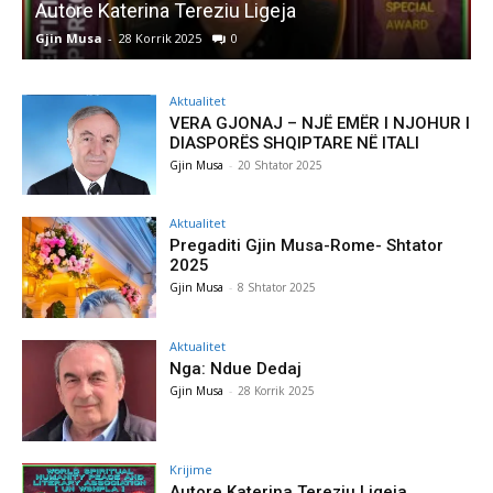
Autore Katerina Tereziu Ligeja
Gjin Musa
-
28 Korrik 2025
0
G
Aktualitet
VERA GJONAJ – NJË EMËR I NJOHUR I
DIASPORËS SHQIPTARE NË ITALI
Gjin Musa
-
20 Shtator 2025
Aktualitet
Pregaditi Gjin Musa-Rome- Shtator
2025
Gjin Musa
-
8 Shtator 2025
Aktualitet
Nga: Ndue Dedaj
Gjin Musa
-
28 Korrik 2025
Krijime
Autore Katerina Tereziu Ligeja