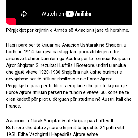
Përpjekjet për krijimin e Armës së Aviacionit janë të hershme.
Hapi i parë për të krijuar një Aviacion Ushtarak në Shqipëri, u
hodh në 1914, kur qeveria shqiptare porositi blerjen e tre
avionëve Lohner Daimler nga Austria për të formuar Korpusin
Ajror Shqiptar. Si rezultat i Luftës I Botërore, urdhri u anulua
dhe gjatë viteve 1920-1930 Shqipëria nuk kishte burimet e
nevojshme për të rifilluar zhvillimin e një Force Ajrore.
Përpjekjet e para për të blerë aeroplanë dhe për të krijuar një
Forcë Ajrore rifilluan përsëri në fundin e viteve ’30, kohë në të
cilën kadetë për pilot u dërguan për studime në Austri, Itali dhe
Francë.
Aviacioni Luftarak Shqiptar është krijuar pas Luftës II
Botërore dhe data zyrtare e krijimit të tij është 24 prilli i vitit
1951. Edhe Vëzhgimi i Hapësirës Ajrore është