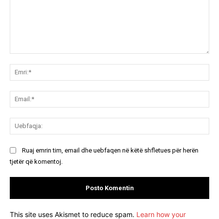
Koment:
Emr
Ema
Ue
Ruaj emrin tim, email dhe uebfaqen në këtë shfletues për herën
tjetër që komentoj.
This site uses Akismet to reduce spam.
Learn how your