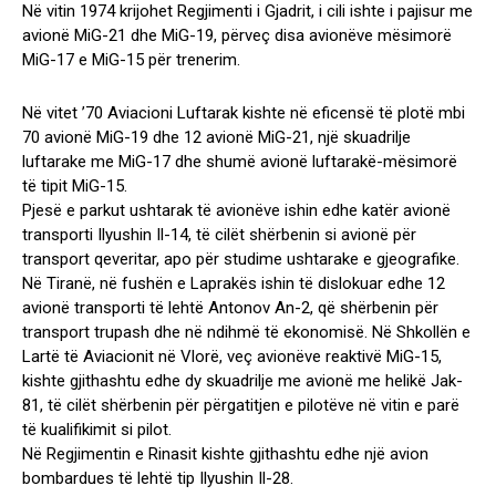
Në vitin 1974 krijohet Regjimenti i Gjadrit, i cili ishte i pajisur me
avionë MiG-21 dhe MiG-19, përveç disa avionëve mësimorë
MiG-17 e MiG-15 për trenerim.
Në vitet ’70 Aviacioni Luftarak kishte në eficensë të plotë mbi
70 avionë MiG-19 dhe 12 avionë MiG-21, një skuadrilje
luftarake me MiG-17 dhe shumë avionë luftarakë-mësimorë
të tipit MiG-15.
Pjesë e parkut ushtarak të avionëve ishin edhe katër avionë
transporti Ilyushin Il-14, të cilët shërbenin si avionë për
transport qeveritar, apo për studime ushtarake e gjeografike.
Në Tiranë, në fushën e Laprakës ishin të dislokuar edhe 12
avionë transporti të lehtë Antonov An-2, që shërbenin për
transport trupash dhe në ndihmë të ekonomisë. Në Shkollën e
Lartë të Aviacionit në Vlorë, veç avionëve reaktivë MiG-15,
kishte gjithashtu edhe dy skuadrilje me avionë me helikë Jak-
81, të cilët shërbenin për përgatitjen e pilotëve në vitin e parë
të kualifikimit si pilot.
Në Regjimentin e Rinasit kishte gjithashtu edhe një avion
bombardues të lehtë tip Ilyushin Il-28.