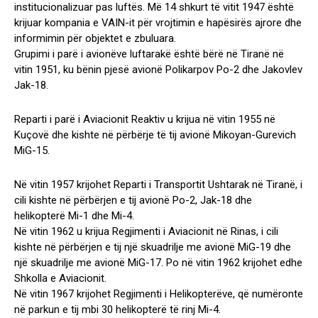
institucionalizuar pas luftës. Më 14 shkurt të vitit 1947 është
krijuar kompania e VAIN-it për vrojtimin e hapësirës ajrore dhe
informimin për objektet e zbuluara.
Grupimi i parë i avionëve luftarakë është bërë në Tiranë në
vitin 1951, ku bënin pjesë avionë Polikarpov Po-2 dhe Jakovlev
Jak-18.
Reparti i parë i Aviacionit Reaktiv u krijua në vitin 1955 në
Kuçovë dhe kishte në përbërje të tij avionë Mikoyan-Gurevich
MiG-15.
Në vitin 1957 krijohet Reparti i Transportit Ushtarak në Tiranë, i
cili kishte në përbërjen e tij avionë Po-2, Jak-18 dhe
helikopterë Mi-1 dhe Mi-4.
Në vitin 1962 u krijua Regjimenti i Aviacionit në Rinas, i cili
kishte në përbërjen e tij një skuadrilje me avionë MiG-19 dhe
një skuadrilje me avionë MiG-17. Po në vitin 1962 krijohet edhe
Shkolla e Aviacionit.
Në vitin 1967 krijohet Regjimenti i Helikopterëve, që numëronte
në parkun e tij mbi 30 helikopterë të rinj Mi-4.