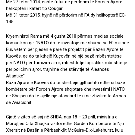
Më 27 tetor 2014, është futur në përdorim të Forcës Ajrore
helikopteri i katërt tip Cougar.
Më 31 tetor 2015, hyjnë në përdorim në FA dy helikopterë EC-
145
Kryeministri Rama më 4 gusht 2018 përmes medias sociale
komunikon që: “NATO do të investojë më shumë se 50 milionë
Eur, vetëm për pjesën e parë të projektit për Bazën Ajrore të
Kuҫovës, që do ta kthejë Kuçovën në një bazë mbështetëse
për NATO për furnizim ajror, mbështetje logjistike, mbështetje
për policimin ajror, trajnime dhe stërvitje të Aleancës
Atlantike”.
Baza Ajrore e Kuҫovës do të shërbeje gjithashtu edhe si bazë
kombëtare për Forcën Ajrore shqiptare dhe investimi i NATO
në Shqipëri do të sjellë një standard të ri në zhvillim të Armës
së Aviacionit.
Gjatë vizitës së saj në SHBA, nga 18 – 20 prill, ministrja e
Mbrojtjes Olta Xhaçka vizitoi edhe Gardën Kombëtare të Nju
Xhersit në Bazën e Përbashkët McGuire-Dix-Lakehurst, ku u