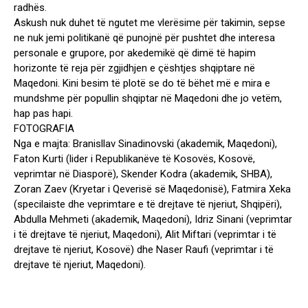
radhës.
Askush nuk duhet të ngutet me vlerësime për takimin, sepse
ne nuk jemi politikanë që punojnë për pushtet dhe interesa
personale e grupore, por akedemikë që dimë të hapim
horizonte të reja për zgjidhjen e çështjes shqiptare në
Maqedoni. Kini besim të plotë se do të bëhet më e mira e
mundshme për popullin shqiptar në Maqedoni dhe jo vetëm,
hap pas hapi.
FOTOGRAFIA
Nga e majta: Branisllav Sinadinovski (akademik, Maqedoni),
Faton Kurti (lider i Republikanëve të Kosovës, Kosovë,
veprimtar në Diasporë), Skender Kodra (akademik, SHBA),
Zoran Zaev (Kryetar i Qeverisë së Maqedonisë), Fatmira Xeka
(specilaiste dhe veprimtare e të drejtave të njeriut, Shqipëri),
Abdulla Mehmeti (akademik, Maqedoni), Idriz Sinani (veprimtar
i të drejtave të njeriut, Maqedoni), Alit Miftari (veprimtar i të
drejtave të njeriut, Kosovë) dhe Naser Raufi (veprimtar i të
drejtave të njeriut, Maqedoni).