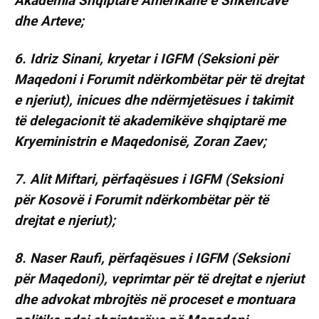
Akademia Shqiptare Amerikane e Shkencave
dhe Arteve;
6. Idriz Sinani, kryetar i IGFM (Seksioni për
Maqedoni i Forumit ndërkombëtar për të drejtat
e njeriut), inicues dhe ndërmjetësues i takimit
të delegacionit të akademikëve shqiptarë me
Kryeministrin e Maqedonisë, Zoran Zaev;
7. Alit Miftari, përfaqësues i IGFM (Seksioni
për Kosovë i Forumit ndërkombëtar për të
drejtat e njeriut);
8. Naser Raufi, përfaqësues i IGFM (Seksioni
për Maqedoni), veprimtar për të drejtat e njeriut
dhe advokat mbrojtës në proceset e montuara