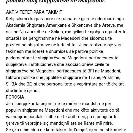
politike ndaj shqiptarëve në Maqedoni.
AKTIVITETET PARA TAKIMIT
Këtij takimi i ka paraprirë një fushatë e gjerë e ndërmarrë nga
Akademia Shqiptare Amerikane e Shkencave dhe Arteve, me
seli në Nju Jork dhe në Shkup, me qëllim të njohjes nga afër të
situatës së përgjithshme në Maqedoni dhe sidomos të
pozitës së shqiptarëve në këtë shtet. Janë realizuar një varg
takimesh me liderët e shumicës së partive politike
parlamentare të shqiptarëve në Maqedoni; përfaqësues të
subjekteve, institucioneve dhe asociacioneve civile të
shqiptarëve në Maqedoni; përfaqësues të BFI në Maqedoni;
faktorë politikë dhe jopolitikë shqiptarë në Tiranë, Prishtinë,
SHBA dhe BE, si dhe personalitete e veprimtarë për të drejtat
dhe liritë e njeriut.
POROSIA
Jemi përpjekur ta bëjmë më të mirën e mundshme për
popullin shqiptar në Maqedoni dhe me këto aktivitete do të
vazhdojmë pandalur edhe në të ardhmen, pa u penguar të
tjerëve të veprojnë siç mendojnë ata se është më mirë.
Se çka u bisedua në këtë takim do t’u njoftojmë në shkrimet e