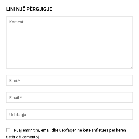
LINI NJË PËRGJIGJE
Koment:
Emr
Ema
Ue
Ruaj emrin tim, email dhe uebfaqen në këtë shfletues për herën
tjetër që komentoj.