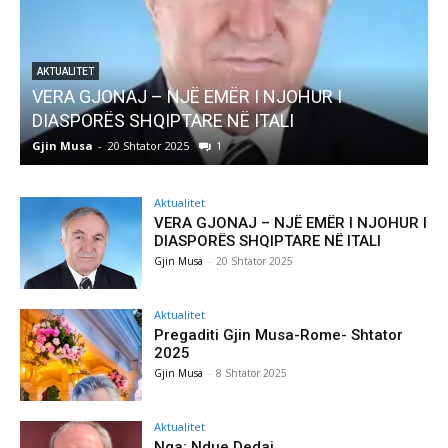
EMËR I NJOHUR I
AKTUALITET
E NË ITALI
Pregaditi Gjin Musa-Rome-
1
Gjin Musa
-
8 Shtator 2025
0
Aktualitet
VERA GJONAJ – NJË EMËR I NJOHUR I
DIASPORËS SHQIPTARE NË ITALI
Gjin Musa
-
20 Shtator 2025
Aktualitet
Pregaditi Gjin Musa-Rome- Shtator
2025
Gjin Musa
-
8 Shtator 2025
Aktualitet
Nga: Ndue Dedaj