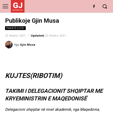
GJ
DRITARE E RE
Publikoje Gjin Musa
PAKATEGORI
23 Shtator 2021
Updated:
23 Shtator 2021
Nga
Gjin Musa
KUJTES(RIBOTIM)
TAKIMI I DELEGACIONIT SHQIPTAR ME
KRYEMINISTRIN E MAQEDONISË
Delegacioni shqiptar në nivel akademik, nga Maqedonia,