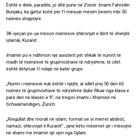
Është e diele, paradite, jo ditë pune në Zvicër. Imami Fahredin
Bunjaku, ka gjetur kohë për t‘i mësuar mësim besimi mbi 50
nxënës shqiptarë.
38-vjeçari po ua mëson nxënësve shkronjat e librit të shenjtë
islamik, Kuranit.
Imamin po e ndihmon një asistent për shkak të numrit të
madh të nxënësve të grupmoshave të ndryshme, të cilët
është detyruar t’i ndajë në katër grupe.
„Numri i nxënësve nuk është i njëjtë, ai sillet prej 50 deri 60
nxënës të grupmoshave të ndryshme duke filluar nga klasa e
parë deri në klasën e 9“, na tregon imami i Xhamisë në
Schwamendigen, Zürich.
„Rregullat dhe morali në islam, format se si merret abdest,
namazi, shkronjat e Kuranit” , janë këto mësimet që i mësojnë
në xhami me imamin që vjen nga Gjilani.