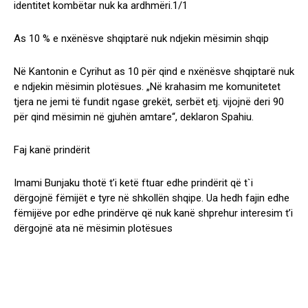
identitet kombëtar nuk ka ardhmëri.1/1
As 10 % e nxënësve shqiptarë nuk ndjekin mësimin shqip
Në Kantonin e Cyrihut as 10 për qind e nxënësve shqiptarë nuk
e ndjekin mësimin plotësues. „Në krahasim me komunitetet
tjera ne jemi të fundit ngase grekët, serbët etj. vijojnë deri 90
për qind mësimin në gjuhën amtare“, deklaron Spahiu.
Faj kanë prindërit
Imami Bunjaku thotë t’i ketë ftuar edhe prindërit që t`i
dërgojnë fëmijët e tyre në shkollën shqipe. Ua hedh fajin edhe
fëmijëve por edhe prindërve që nuk kanë shprehur interesim t’i
dërgojnë ata në mësimin plotësues