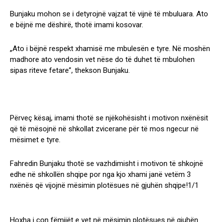
Bunjaku mohon se i detyrojnë vajzat të vijnë të mbuluara. Ato
e bëjnë me dëshirë, thotë imami kosovar.
„Ato i bëjnë respekt xhamisë me mbulesën e tyre. Në moshën
madhore ato vendosin vet nëse do të duhet të mbulohen
sipas riteve fetare”, thekson Bunjaku.
Përveç kësaj, imami thotë se njëkohësisht i motivon nxënësit
që të mësojnë në shkollat zvicerane për të mos ngecur në
mësimet e tyre.
Fahredin Bunjaku thotë se vazhdimisht i motivon të shkojnë
edhe në shkollën shqipe por nga kjo xhami janë vetëm 3
nxënës që vijojnë mësimin plotësues në gjuhën shqipe!1/1
Hoxha i çon fëmijët e vet në mësimin plotësues në gjuhën