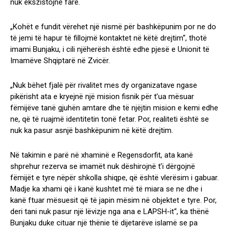
nuk ekszistojnë fare.
„Kohët e fundit vërehet një nismë për bashkëpunim por ne do
të jemi të hapur të fillojmë kontaktet në këtë drejtim“, thotë
imami Bunjaku, i cili njëherësh është edhe pjesë e Unionit të
Imamëve Shqiptarë në Zvicër.
„Nuk bëhet fjalë për rivalitet mes dy organizatave ngase
pikërisht ata e kryejnë një mision fisnik për t’ua mësuar
fëmijëve tanë gjuhën amtare dhe të njëjtin mision e kemi edhe
ne, që të ruajmë identitetin tonë fetar. Por, realiteti është se
nuk ka pasur asnjë bashkëpunim në këtë drejtim.
Në takimin e parë në xhaminë e Regensdorfit, ata kanë
shprehur rezerva se imamët nuk dëshirojnë t’i dërgojnë
fëmijët e tyre nëpër shkolla shiqpe, që është vlerësim i gabuar.
Madje ka xhami që i kanë kushtet më të miara se ne dhe i
kanë ftuar mësuesit që të japin mësim në objektet e tyre. Por,
deri tani nuk pasur një lëvizje nga ana e LAPSH-it“, ka thënë
Bunjaku duke cituar një thënie të dijetarëve islamë se pa