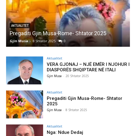
AKTUALITET
Pregaditi Gjin Musa-Rome- Shtator 2025
Gjin Musa
-
8 Shtator 2025
0
G
Aktualitet
VERA GJONAJ – NJË EMËR I NJOHUR I
DIASPORËS SHQIPTARE NË ITALI
Gjin Musa
-
20 Shtator 2025
Aktualitet
Pregaditi Gjin Musa-Rome- Shtator
2025
Gjin Musa
-
8 Shtator 2025
Aktualitet
Nga: Ndue Dedaj