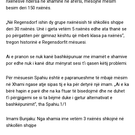
nxënësve ndërsa në xhaminë në afërsi, mësojnë mësim
besim deri 150 nxënës.
„Në Regensdorf ishin dy grupe nxënësish të shkollës shqipe
deri 30 nxënës. Unë i gjeta vetëm 5 nxënës edhe ata thanë se
po përgatiten për gjimnaz kështu që mbeti klasa pa nxënës“,
tregon historinë e Regensdorfit mësuesi.
Ai e pranon se nuk kanë bashkëpunuar me imamët e xhamive
por edhe nuk i kanë ditur mënyrat sesi t‘i qasen këtij problemi.
Për mësuesin Spahiu është e papranueshme të mbajë mësim
në Xhami ngase atje sipas tij e ka për detyrë një imam. „Ai e ka
bërë hapin e parë dhe na ka ftuar të bisedojmë dhe ne duhet
t’i përgjigjemi se si ta bëjmë duke i gjetur alternativat e
bashkëpunimit“, tha Spahiu.1/1
Imami Bunjaku: Nga xhamia ime vetëm 3 nxënës shkojnë në
shkollën shqipe