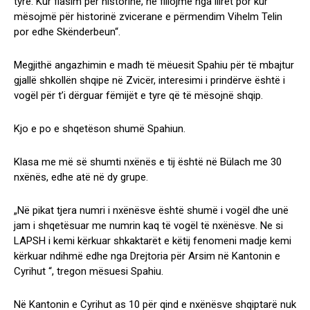
tyre. Kur flasim për historinë, ne fillojmë nga ilirët por kur
mësojmë për historinë zvicerane e përmendim Vihelm Telin
por edhe Skënderbeun“.
Megjithë angazhimin e madh të mëuesit Spahiu për të mbajtur
gjallë shkollën shqipe në Zvicër, interesimi i prindërve është i
vogël për t’i dërguar fëmijët e tyre që të mësojnë shqip.
Kjo e po e shqetëson shumë Spahiun.
Klasa me më së shumti nxënës e tij është në Bülach me 30
nxënës, edhe atë në dy grupe.
„Në pikat tjera numri i nxënësve është shumë i vogël dhe unë
jam i shqetësuar me numrin kaq të vogël të nxënësve. Ne si
LAPSH i kemi kërkuar shkaktarët e këtij fenomeni madje kemi
kërkuar ndihmë edhe nga Drejtoria për Arsim në Kantonin e
Cyrihut “, tregon mësuesi Spahiu.
Në Kantonin e Cyrihut as 10 për qind e nxënësve shqiptarë nuk