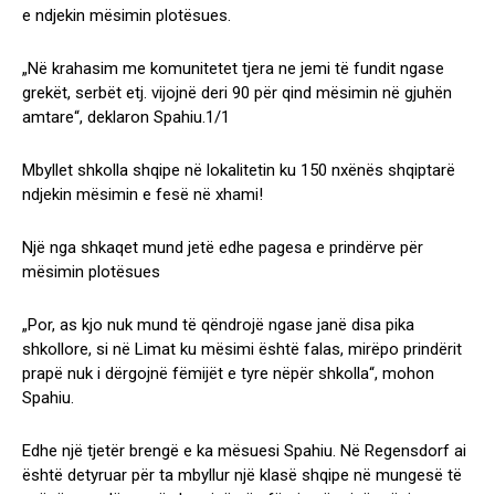
e ndjekin mësimin plotësues.
„Në krahasim me komunitetet tjera ne jemi të fundit ngase
grekët, serbët etj. vijojnë deri 90 për qind mësimin në gjuhën
amtare“, deklaron Spahiu.1/1
Mbyllet shkolla shqipe në lokalitetin ku 150 nxënës shqiptarë
ndjekin mësimin e fesë në xhami!
Një nga shkaqet mund jetë edhe pagesa e prindërve për
mësimin plotësues
„Por, as kjo nuk mund të qëndrojë ngase janë disa pika
shkollore, si në Limat ku mësimi është falas, mirëpo prindërit
prapë nuk i dërgojnë fëmijët e tyre nëpër shkolla“, mohon
Spahiu.
Edhe një tjetër brengë e ka mësuesi Spahiu. Në Regensdorf ai
është detyruar për ta mbyllur një klasë shqipe në mungesë të