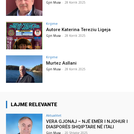
Gjin Musa
-
28 Korrik 2025
Krijime
Autore Katerina Tereziu Ligeja
Gjin Musa
-
28 Korrik 2025
Krijime
Murtez Asllani
Gjin Musa
-
28 Korrik 2025
LAJME RELEVANTE
Aktualitet
VERA GJONAJ – NJË EMËR I NJOHUR I
DIASPORËS SHQIPTARE NË ITALI
Gjin Musa
-
20 Shtator 2025