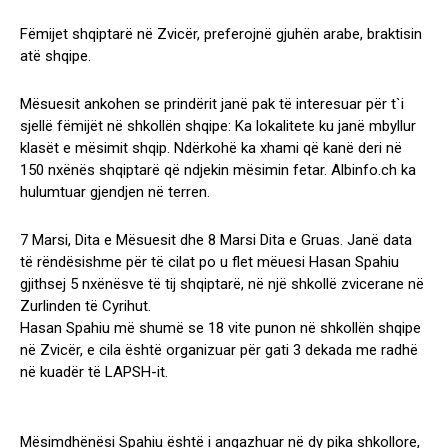
Fëmijet shqiptarë në Zvicër, preferojnë gjuhën arabe, braktisin
atë shqipe.
Mësuesit ankohen se prindërit janë pak të interesuar për t`i
sjellë fëmijët në shkollën shqipe: Ka lokalitete ku janë mbyllur
klasët e mësimit shqip. Ndërkohë ka xhami që kanë deri në
150 nxënës shqiptarë që ndjekin mësimin fetar. Albinfo.ch ka
hulumtuar gjendjen në terren.
7 Marsi, Dita e Mësuesit dhe 8 Marsi Dita e Gruas. Janë data
të rëndësishme për të cilat po u flet mëuesi Hasan Spahiu
gjithsej 5 nxënësve të tij shqiptarë, në një shkollë zvicerane në
Zurlinden të Cyrihut.
Hasan Spahiu më shumë se 18 vite punon në shkollën shqipe
në Zvicër, e cila është organizuar për gati 3 dekada me radhë
në kuadër të LAPSH-it.
Mësimdhënësi Spahiu është i angazhuar në dy pika shkollore,