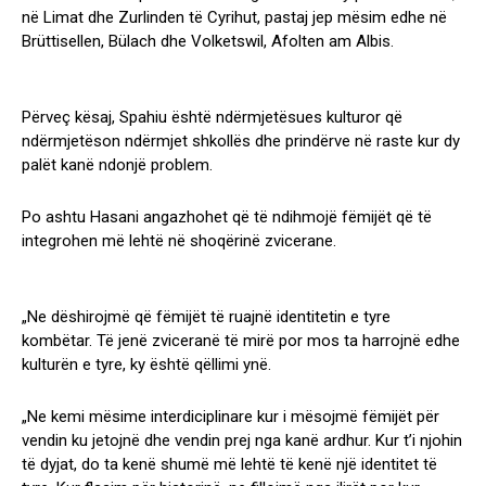
në Limat dhe Zurlinden të Cyrihut, pastaj jep mësim edhe në
Brüttisellen, Bülach dhe Volketswil, Afolten am Albis.
Përveç kësaj, Spahiu është ndërmjetësues kulturor që
ndërmjetëson ndërmjet shkollës dhe prindërve në raste kur dy
palët kanë ndonjë problem.
Po ashtu Hasani angazhohet që të ndihmojë fëmijët që të
integrohen më lehtë në shoqërinë zvicerane.
„Ne dëshirojmë që fëmijët të ruajnë identitetin e tyre
kombëtar. Të jenë zviceranë të mirë por mos ta harrojnë edhe
kulturën e tyre, ky është qëllimi ynë.
„Ne kemi mësime interdiciplinare kur i mësojmë fëmijët për
vendin ku jetojnë dhe vendin prej nga kanë ardhur. Kur t’i njohin
të dyjat, do ta kenë shumë më lehtë të kenë një identitet të