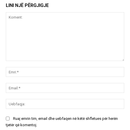
LINI NJË PËRGJIGJE
Koment:
Emr
Ema
Ue
Ruaj emrin tim, email dhe uebfaqen në këtë shfletues për herën
tjetër që komentoj.