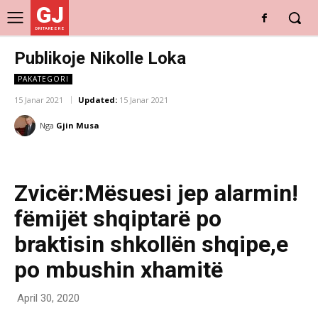
GJ
DRITARE E RE
Publikoje Nikolle Loka
PAKATEGORI
15 Janar 2021
Updated:
15 Janar 2021
Nga
Gjin Musa
Zvicër:Mësuesi jep alarmin!
fëmijët shqiptarë po
braktisin shkollën shqipe,e
po mbushin xhamitë
April 30, 2020