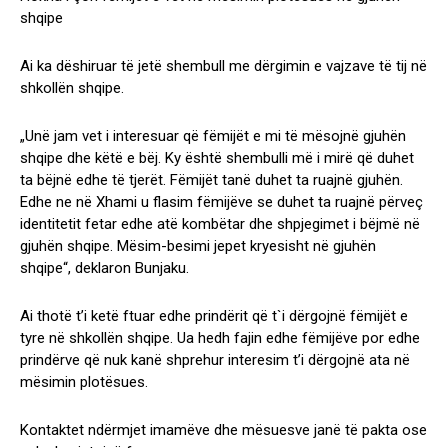
shqipe
Ai ka dëshiruar të jetë shembull me dërgimin e vajzave të tij në
shkollën shqipe.
„Unë jam vet i interesuar që fëmijët e mi të mësojnë gjuhën
shqipe dhe këtë e bëj. Ky është shembulli më i mirë që duhet
ta bëjnë edhe të tjerët. Fëmijët tanë duhet ta ruajnë gjuhën.
Edhe ne në Xhami u flasim fëmijëve se duhet ta ruajnë përveç
identitetit fetar edhe atë kombëtar dhe shpjegimet i bëjmë në
gjuhën shqipe. Mësim-besimi jepet kryesisht në gjuhën
shqipe“, deklaron Bunjaku.
Ai thotë t’i ketë ftuar edhe prindërit që t`i dërgojnë fëmijët e
tyre në shkollën shqipe. Ua hedh fajin edhe fëmijëve por edhe
prindërve që nuk kanë shprehur interesim t’i dërgojnë ata në
mësimin plotësues.
Kontaktet ndërmjet imamëve dhe mësuesve janë të pakta ose