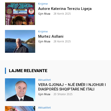
Krijime
Autore Katerina Tereziu Ligeja
Gjin Musa
-
28 Korrik 2025
Krijime
Murtez Asllani
Gjin Musa
-
28 Korrik 2025
LAJME RELEVANTE
Aktualitet
VERA GJONAJ – NJË EMËR I NJOHUR I
DIASPORËS SHQIPTARE NË ITALI
Gjin Musa
-
20 Shtator 2025
Aktualitet