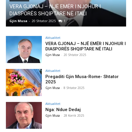
HUR I
AKTUALITET
Pregaditi Gjin Musa-Rome- Shtator 202
Gjin Musa
-
8 Shtator 2025
0
Aktualitet
VERA GJONAJ – NJË EMËR I NJOHUR I
DIASPORËS SHQIPTARE NË ITALI
Gjin Musa
-
20 Shtator 2025
Aktualitet
Pregaditi Gjin Musa-Rome- Shtator
2025
Gjin Musa
-
8 Shtator 2025
Aktualitet
Nga: Ndue Dedaj
Gjin Musa
-
28 Korrik 2025