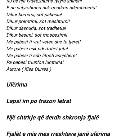
Ku ne nje fytyre,shume fytyra shihen!
E ne natyrshmeri nuk qendron ndershmeria!
Dikur burreria, sot pabesia!
Dikur premtimi, sot mashtrimi!
Dikur dashuria, sot tradhetia!
Dikur besimi, sot mosbesimi!
Me pabesi ti vret veten dhe te tjeret!
Me pabesi nuk ndertohet jeta!
Me pabesi ti sdo fitosh asnjehere!
Pa pabesi triunfon lumturia!
Autore ( Klea Durres )
Ulërima
Lapsi im po trazon letrat
Një shtrirje që derdh shkronja fjalë
Fjalët e mia mes rreshtave janë ulërima