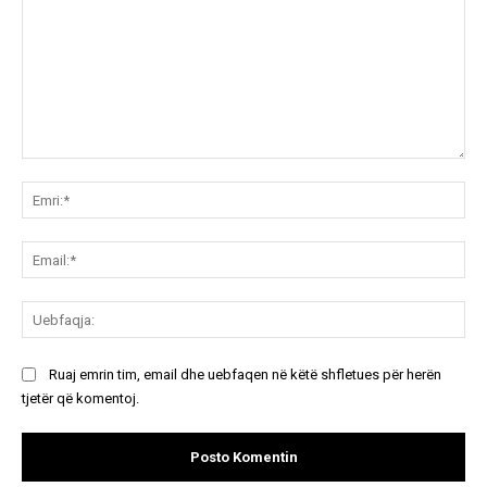
Koment:
Emr
Ema
Ue
Ruaj emrin tim, email dhe uebfaqen në këtë shfletues për herën
tjetër që komentoj.