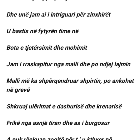
Dhe unë jam ai i intriguari për zinxhirët
U bastis në fytyrën time në
Bota e tjetërsimit dhe mohimit
Jam i rraskapitur nga malli dhe po ndjej lajmin
Malli më ka shpërqendruar shpirtin, po ankohet
në grevë
Shkruaj ulërimat e dashurisë dhe krenarisë
Frikë nga asnjë tiran dhe as i burgosur
A nuk rënkuan zogjtë për t ‘ u kthyer në