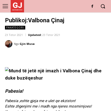
GJ
DRITARE E RE
Publikoj:Valbona Çinaj
PAKATEGORI
23 Tetor 2021
Updated:
23 Tetor 2021
Nga
Gjin Musa
Pabesia!
Pabesia ,eshte gjeja me e ulet qe ekziston!
Eshte zhgenjimi me i madh nga njeres mosmirnjoes!