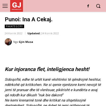
GJ
DRITARE E RE
Punoi: Ina A Cekaj.
PAKATEGORI
24 Korrik 2022
Updated:
24 Korrik 2022
Nga
Gjin Musa
Kur injoranca flet, inteligjenca hesht!
Sidoqoftë, edhe të urtët kanë vështirësi të qëndrojnë heshtur,
ndërkohë që kritikohen. Ne si qenie njerëzore kemi nevojë të
jemi të pranuar dhe të vlerësuar, pikërisht e kundërta e asaj
që ndodh kur dikush “nuk bie dakord”
Ne kemi krenarinë tonë dhe kritikat na shqetësojnë
drejtpërdrejt. Sidoqoftë, ne duhet të jemi gjithmonë të