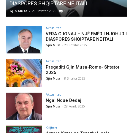
DIASPORËS SHQIPTARE NË ITALI
Gjin Musa
-
20 Shtator 2025
1
G
Aktualitet
VERA GJONAJ – NJË EMËR I NJOHUR I
DIASPORËS SHQIPTARE NË ITALI
Gjin Musa
-
20 Shtator 2025
Aktualitet
Pregaditi Gjin Musa-Rome- Shtator
2025
Gjin Musa
-
8 Shtator 2025
Aktualitet
Nga: Ndue Dedaj
Gjin Musa
-
28 Korrik 2025
Krijime