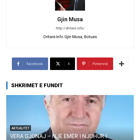
Gjin Musa
http://dritare.info/
Dritare.Info Gjin Musa, Botues
Facebook
X
Pinterest
SHKRIMET E FUNDIT
AKTUALITET
VERA GJONAJ – NJË EMËR I NJOHUR I