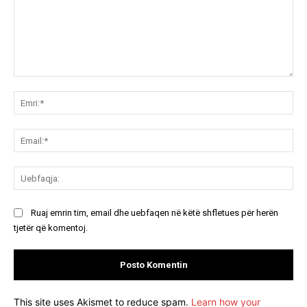
Koment:
Emr
Ema
Ue
Ruaj emrin tim, email dhe uebfaqen në këtë shfletues për herën
tjetër që komentoj.
This site uses Akismet to reduce spam.
Learn how your