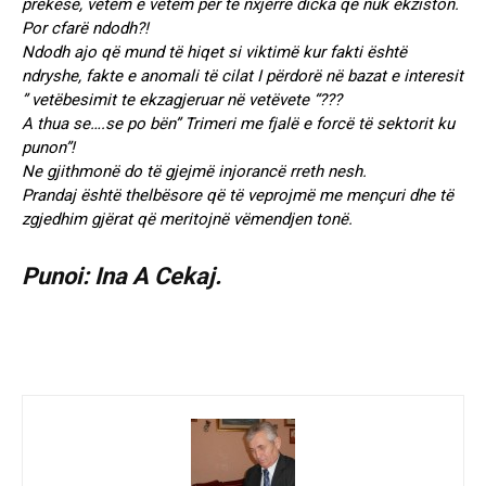
prekëse, vetëm e vetëm për të nxjerrë dicka që nuk ekziston.
Por cfarë ndodh?!
Ndodh ajo që mund të hiqet si viktimë kur fakti është
ndryshe, fakte e anomali të cilat I përdorë në bazat e interesit
” vetëbesimit te ekzagjeruar në vetëvete “???
A thua se….se po bën” Trimeri me fjalë e forcë të sektorit ku
punon”!
Ne gjithmonë do të gjejmë injorancë rreth nesh.
Prandaj është thelbësore që të veprojmë me mençuri dhe të
zgjedhim gjërat që meritojnë vëmendjen tonë.
Punoi: Ina A Cekaj.