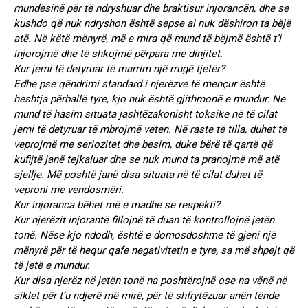
mundësinë për të ndryshuar dhe braktisur injorancën, dhe se
kushdo që nuk ndryshon është sepse ai nuk dëshiron ta bëjë
atë. Në këtë mënyrë, më e mira që mund të bëjmë është t’i
injorojmë dhe të shkojmë përpara me dinjitet.
Kur jemi të detyruar të marrim një rrugë tjetër?
Edhe pse qëndrimi standard i njerëzve të mençur është
heshtja përballë tyre, kjo nuk është gjithmonë e mundur. Ne
mund të hasim situata jashtëzakonisht toksike në të cilat
jemi të detyruar të mbrojmë veten. Në raste të tilla, duhet të
veprojmë me seriozitet dhe besim, duke bërë të qartë që
kufijtë janë tejkaluar dhe se nuk mund ta pranojmë më atë
sjellje. Më poshtë janë disa situata në të cilat duhet të
veproni me vendosmëri.
Kur injoranca bëhet më e madhe se respekti?
Kur njerëzit injorantë fillojnë të duan të kontrollojnë jetën
tonë. Nëse kjo ndodh, është e domosdoshme të gjeni një
mënyrë për të hequr qafe negativitetin e tyre, sa më shpejt që
të jetë e mundur.
Kur disa njerëz në jetën tonë na poshtërojnë ose na vënë në
siklet për t’u ndjerë më mirë, për të shfrytëzuar anën tënde