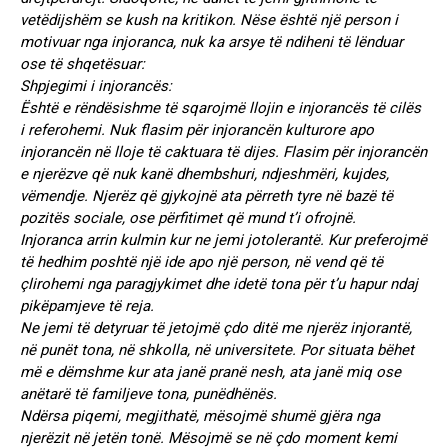
vetëdijshëm se kush na kritikon. Nëse është një person i
motivuar nga injoranca, nuk ka arsye të ndiheni të lënduar
ose të shqetësuar:
Shpjegimi i injorancës:
Është e rëndësishme të sqarojmë llojin e injorancës të cilës
i referohemi. Nuk flasim për injorancën kulturore apo
injorancën në lloje të caktuara të dijes. Flasim për injorancën
e njerëzve që nuk kanë dhembshuri, ndjeshmëri, kujdes,
vëmendje. Njerëz që gjykojnë ata përreth tyre në bazë të
pozitës sociale, ose përfitimet që mund t’i ofrojnë.
Injoranca arrin kulmin kur ne jemi jotolerantë. Kur preferojmë
të hedhim poshtë një ide apo një person, në vend që të
çlirohemi nga paragjykimet dhe idetë tona për t’u hapur ndaj
pikëpamjeve të reja.
Ne jemi të detyruar të jetojmë çdo ditë me njerëz injorantë,
në punët tona, në shkolla, në universitete. Por situata bëhet
më e dëmshme kur ata janë pranë nesh, ata janë miq ose
anëtarë të familjeve tona, punëdhënës.
Ndërsa piqemi, megjithatë, mësojmë shumë gjëra nga
njerëzit në jetën tonë. Mësojmë se në çdo moment kemi