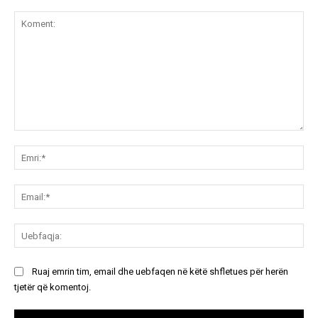
Koment:
Emr
Ema
Ue
Ruaj emrin tim, email dhe uebfaqen në këtë shfletues për herën
tjetër që komentoj.