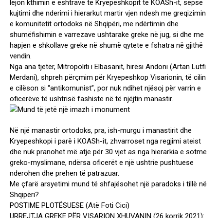
lejon kthimin e eshtrave të Kryepeshkopit të KOASh-it, sepse
kujtimi dhe nderimi i hierarkut martir vjen ndesh me greqizimin
e komunitetit ortodoks në Shqipëri, me ndërtimin dhe
shumëfishimin e varrezave ushtarake greke në jug, si dhe me
hapjen e shkollave greke në shumë qytete e fshatra në gjithë
vendin.
Nga ana tjetër, Mitropoliti i Elbasanit, hirësi Andoni (Artan Lutfi
Merdani), shpreh përçmim për Kryepeshkop Visarionin, të cilin
e cilëson si “antikomunist”, por nuk ndihet njësoj për varrin e
oficerëve të ushtrisë fashiste në të njëjtin manastir.
Në një manastir ortodoks, pra, ish-murgu i manastirit dhe
Kryepeshkopi i parë i KOASh-it, zhvarroset nga regjimi ateist
dhe nuk pranohet më atje për 30 vjet as nga hierarkia e sotme
greko-myslimane, ndërsa oficerët e një ushtrie pushtuese
nderohen dhe prehen të patrazuar.
Me çfarë arsyetimi mund të shfajësohet një paradoks i tillë në
Shqipëri?
POSTIME PLOTËSUESE (Atë Foti Cici)
URREJTJA GREKE PËR VISARION XHUVANIN (26 korrik 2021):