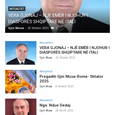
R I
AKTUALITET
Pregaditi Gjin Musa-Rome- Shtator 2025
Gjin Musa
-
8 Shtator 2025
0
Aktualitet
VERA GJONAJ – NJË EMËR I NJOHUR I
DIASPORËS SHQIPTARE NË ITALI
Gjin Musa
-
20 Shtator 2025
Aktualitet
Pregaditi Gjin Musa-Rome- Shtator
2025
Gjin Musa
-
8 Shtator 2025
Aktualitet
Nga: Ndue Dedaj
Gjin Musa
-
28 Korrik 2025