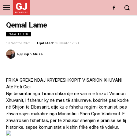
GJ
DRITARE E RE
Qemal Lame
PAKATEGORI
18 Nëntor 2021
Updated:
18 Nëntor 2021
Nga
Gjin Musa
FRIKA GREKE NDAJ KRYEPESHKOPIT VISARION XHUVANI
Atë Foti Cici
Një besimtar nga Tirana shkoi dje në varrin e Imzot Visarion
Xhuvanit, i fshehur ky në mes të shkurreve, kodrinë pas kodre
në Shijon të Elbasanit, atje ku e fshehu regjimi komunist, pas
zhvarrosjes makabre nga Manastiri i Shën Gjon Vladimirit. E
zhvarrosën fshehtas, për të zhdukur shenjën e pranisë së tij
historike, sepse komunistët e kishin frikë edhe të vdekur.