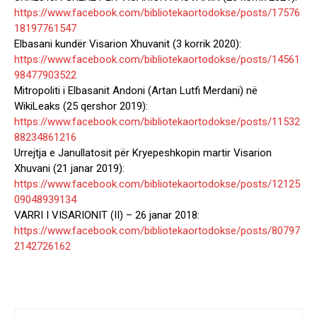
https://www.facebook.com/bibliotekaortodokse/posts/17576
18197761547
Elbasani kundër Visarion Xhuvanit (3 korrik 2020):
https://www.facebook.com/bibliotekaortodokse/posts/14561
98477903522
Mitropoliti i Elbasanit Andoni (Artan Lutfi Merdani) në
WikiLeaks (25 qershor 2019):
https://www.facebook.com/bibliotekaortodokse/posts/11532
88234861216
Urrejtja e Janullatosit për Kryepeshkopin martir Visarion
Xhuvani (21 janar 2019):
https://www.facebook.com/bibliotekaortodokse/posts/12125
09048939134
VARRI I VISARIONIT (II) – 26 janar 2018:
https://www.facebook.com/bibliotekaortodokse/posts/80797
2142726162