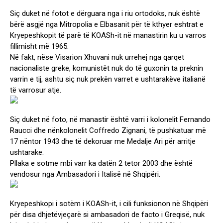
Siç duket në fotot e dërguara nga i riu ortodoks, nuk është
bërë asgjë nga Mitropolia e Elbasanit për të kthyer eshtrat e
Kryepeshkopit të parë të KOASh-it në manastirin ku u varros
fillimisht më 1965.
Në fakt, nëse Visarion Xhuvani nuk urrehej nga qarqet
nacionaliste greke, komunistët nuk do të guxonin ta preknin
varrin e tij, ashtu siç nuk prekën varret e ushtarakëve italianë
të varrosur atje.
Siç duket në foto, në manastir është varri i kolonelit Fernando
Raucci dhe nënkolonelit Coffredo Zignani, të pushkatuar më
17 nëntor 1943 dhe të dekoruar me Medalje Ari për arritje
ushtarake.
Pllaka e sotme mbi varr ka datën 2 tetor 2003 dhe është
vendosur nga Ambasadori i Italisë në Shqipëri.
Kryepeshkopi i sotëm i KOASh-it, i cili funksionon në Shqipëri
për disa dhjetëvjeçarë si ambasadori de facto i Greqisë, nuk