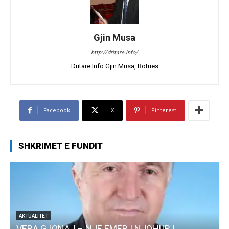
Gjin Musa
http://dritare.info/
Dritare.Info Gjin Musa, Botues
Facebook
X
Pinterest
SHKRIMET E FUNDIT
 NJË EMËR I NJOHUR I
AKTUALITET