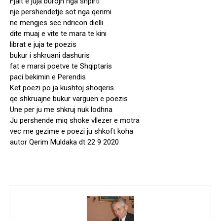
Fjalt e juja burojn nga shpirti
nje pershendetje sot nga qerimi
ne mengjes sec ndricon dielli
dite muaj e vite te mara te kini
librat e juja te poezis
bukur i shkruani dashuris
fat e marsi poetve te Shqiptaris
paci bekimin e Perendis
Ket poezi po ja kushtoj shoqeris
qe shkruajne bukur varguen e poezis
Une per ju me shkruj nuk lodhna
Ju pershende miq shoke vllezer e motra
vec me gezime e poezi ju shkoft koha
autor Qerim Muldaka dt 22 9 2020