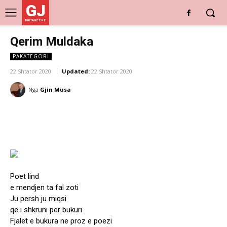
GJ
DRITARE E RE
Qerim Muldaka
PAKATEGORI
22 Shtator 2020
Updated:
22 Shtator 2020
Nga
Gjin Musa
Poet lind
e mendjen ta fal zoti
Ju persh ju miqsi
qe i shkruni per bukuri
Fjalet e bukura ne proz e poezi