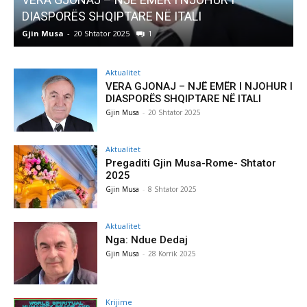
IPTARE NË ITALI
Pregaditi Gjin Musa
r 2025
1
Gjin Musa
-
8 Shtator 2025
Aktualitet
VERA GJONAJ – NJË EMËR I NJOHUR I
DIASPORËS SHQIPTARE NË ITALI
Gjin Musa
-
20 Shtator 2025
Aktualitet
Pregaditi Gjin Musa-Rome- Shtator
2025
Gjin Musa
-
8 Shtator 2025
Aktualitet
Nga: Ndue Dedaj
Gjin Musa
-
28 Korrik 2025
Krijime