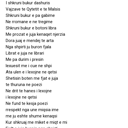
I shkruni bukur dashuris
Vajzave te Qytetit e te Malsis
Shkruni bukur e pa gabime
Ne rromane e ne tregime
Shkruni bukur e botoni libra
Me prozat e juja kenaqet njerzia
Dora juaj e mendej te arta
Nga shpirti ju buron fjala
Librat e juja ne librari
Me pa durim i presin
lexuesit me i cue ne shpi
Ata ulen e i lexojne ne qetsi
Shetisin boten me fjat e juja
te thuruna ne poezi
Ne drit te hanes i lexojne
i lexojne ne qetsi
Ne fund te kesja poezi
rrespekt nga une miqsia ime
me ju eshte shume kenaqsi
Kur shkruaj me miket e miqt e mi