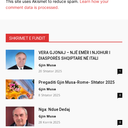
This site uses Akismet to reduce spam.
Learn how your
comment data is processed.
SHKRIMET E FUNDIT
VERA GJONAJ – NJË EMËR I NJOHUR I
DIASPORËS SHQIPTARE NË ITALI
Gjin Musa
20 Shtator 2025
1
Pregaditi Gjin Musa-Rome- Shtator 2025
Gjin Musa
8 Shtator 2025
0
Nga: Ndue Dedaj
Gjin Musa
28 Korrik 2025
0