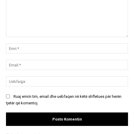
Koment:
Emr
Ema
Ue
Ruaj emrin tim, email dhe uebfaqen në këtë shfletues për herën
tjetër që komentoj.