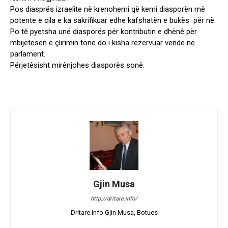
Pos diasprës izraelite në krenohemi që kemi diasporën më
potente e cila e ka sakrifikuar edhe kafshatën e bukës për në.
Po tê pyetsha unë diasporës për kontributin e dhënê për
mbijetesën e çlirimin tonë do i kisha rezervuar vende në
parlament.
Përjetêsisht mirênjohes diasporës sonë.
Gjin Musa
http://dritare.info/
Dritare.Info Gjin Musa, Botues