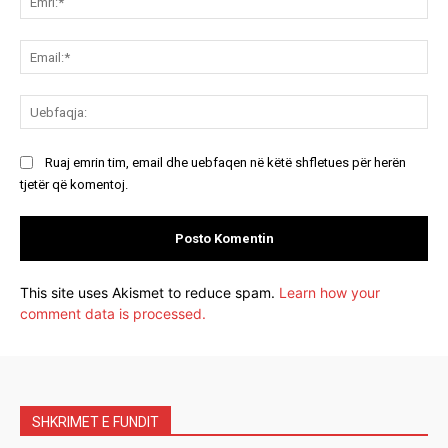
Ema
Ue
Ruaj emrin tim, email dhe uebfaqen në këtë shfletues për herën
tjetër që komentoj.
This site uses Akismet to reduce spam.
Learn how your
comment data is processed.
SHKRIMET E FUNDIT