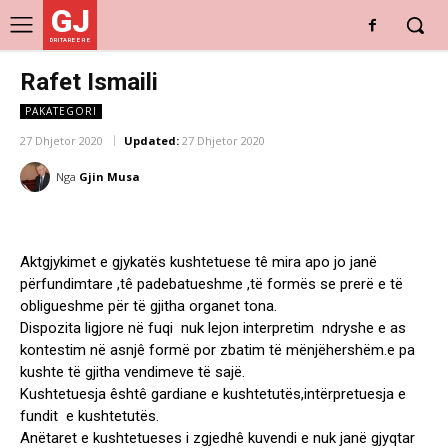
GJ
DRITARE E RE
Rafet Ismaili
PAKATEGORI
27 Dhjetor 2020
Updated:
27 Dhjetor 2020
Nga
Gjin Musa
Aktgjykimet e gjykatës kushtetuese tê mira apo jo janë
përfundimtare ,tê padebatueshme ,të formës se prerë e të
obligueshme për të gjitha organet tona.
Dispozita ligjore në fuqi nuk lejon interpretim ndryshe e as
kontestim në asnjê formë por zbatim të mënjëhershëm.e pa
kushte të gjitha vendimeve të sajë.
Kushtetuesja êshtê gardiane e kushtetutës,intërpretuesja e
fundit e kushtetutës.
Anëtaret e kushtetueses i zgjedhê kuvendi e nuk janë gjyqtar