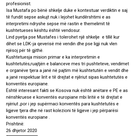
profesionist.
Isa Mustafa po bënë shkelje duke e kontestuar verdiktin e saj
tê fundit sepse askujt nuk i lejohet kundêrshtimi e as
interpretimi ndryshe sepse më rastin e themelimit tê
kushtetueses kështu është vendosur.
Lind pyetja pse Mustafes i tolerohet njê shkelje e tillê kur
dihet se LDK-ja qeverisë më vendin dhe pse ligji nuk vlen
njësoj për tê gjithë.
Kushtetuesja mision primar e ka interpretimin e
kushtetutës,ruajtjën e balanceve mes tri pushteteve, vendimet
e organëve tjera a janë në pajtim më kushtetutën e vendit dhe
a janë respektuar lirit e tê drejtat e njêriut sipas kushtetutës e
konventës europiane.
Ështê interesant fakti se Kosova nuk ështê anëtare e PE e as
nënshkruese e konventës europiane mbi liritë e të drejtat e
njëriut ,por i jep supërmaci konventês para kushtetutës e
ligjeve tjera dhe në rast kolezioni të ligjeve i jep përparësi
konventës europiane .
Prishtinë:
26 dhjetor 2020