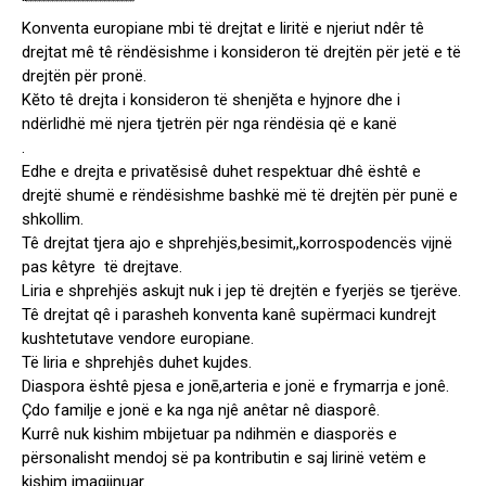
“”””””””””””””””””””””””””
Konventa europiane mbi të drejtat e liritë e njeriut ndêr tê
drejtat mê tê rëndësishme i konsideron të drejtën për jetë e të
drejtën për pronë.
Kĕto tê drejta i konsideron të shenjĕta e hyjnore dhe i
ndërlidhë më njera tjetrën për nga rëndësia që e kanë
.
Edhe e drejta e privatĕsisê duhet respektuar dhê ështê e
drejtë shumë e rëndësishme bashkë më të drejtën për punë e
shkollim.
Tê drejtat tjera ajo e shprehjës,besimit,,korrospodencës vijnë
pas kêtyre të drejtave.
Liria e shprehjës askujt nuk i jep të drejtën e fyerjës se tjerëve.
Tê drejtat qê i parasheh konventa kanê supërmaci kundrejt
kushtetutave vendore europiane.
Të liria e shprehjês duhet kujdes.
Diaspora ështê pjesa e jonē,arteria e jonë e frymarrja e jonê.
Çdo familje e jonë e ka nga njê anêtar nê diasporê.
Kurrê nuk kishim mbijetuar pa ndihmën e diasporës e
përsonalisht mendoj së pa kontributin e saj lirinë vetëm e
kishim imagjinuar.