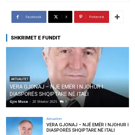
Facebook
X
Pinterest
SHKRIMET E FUNDIT
I
AKTUALITET
Pregaditi Gjin Musa-Rome- Shtator 2025
Gjin Musa
-
8 Shtator 2025
0
Aktualitet
VERA GJONAJ – NJË EMËR I NJOHUR I
DIASPORËS SHQIPTARE NË ITALI