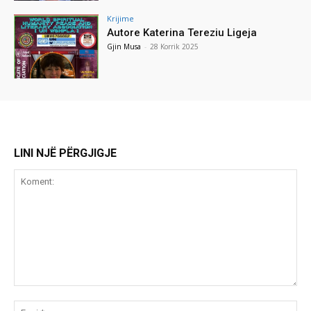
Krijime
Autore Katerina Tereziu Ligeja
Gjin Musa
-
28 Korrik 2025
LINI NJË PËRGJIGJE
Koment:
Emr