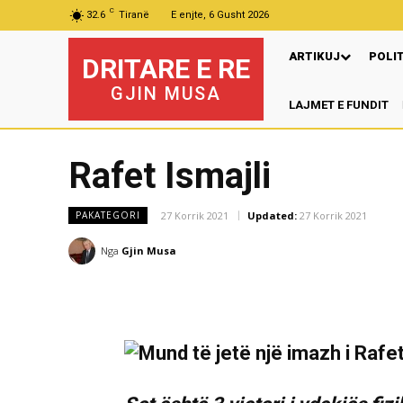
C
32.6
Tiranë
E enjte, 6 Gusht 2026
ARTIKUJ
POLI
DRITARE E RE
GJIN MUSA
LAJMET E FUNDIT
Pre
Rafet Ismajli
27 Korrik 2021
Updated:
27 Korrik 2021
PAKATEGORI
Nga
Gjin Musa