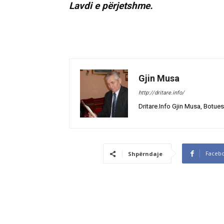
Lavdi e përjetshme.
Gjin Musa
http://dritare.info/
Dritare.Info Gjin Musa, Botues
Faceb
Shpërndaje