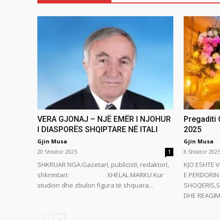
VERA GJONAJ – NJË EMËR I NJOHUR
Pregaditi
I DIASPORËS SHQIPTARE NË ITALI
2025
Gjin Musa
Gjin Musa
20 Shtator 2025
8 Shtator 202
1
SHKRUAR NGA:GazetarI, publicistI, redaktorI,
KJO ESHTE V
shkrimtarI: XHELAL MARKU Kur
E PERDORIN 
studion dhe zbulon figura të shquara...
SHOQERIS,S
DHE REAGIMI