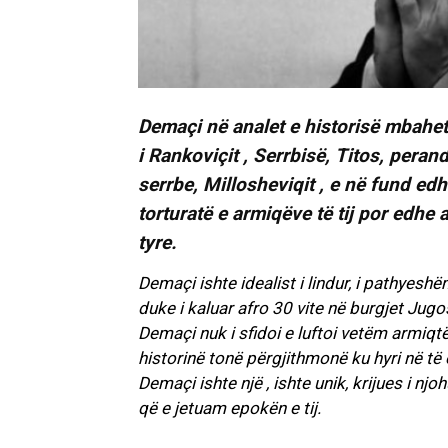
Demaçi në analet e historisë mbahet
i Rankoviçit , Serrbisë, Titos, pera
serrbe, Millosheviqit , e në fund edh
torturatë e armiqëve të tij por edhe a
tyre.
Demaçi ishte idealist i lindur, i pathyeshë
duke i kaluar afro 30 vite në burgjet Jugosll
Demaçi nuk i sfidoi e luftoi vetëm armiqtë 
historinë tonë përgjithmonë ku hyri në të
Demaçi ishte një , ishte unik, krijues i n
që e jetuam epokën e tij.