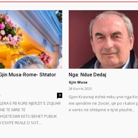
 Gjin Musa-Rome- Shtator
Nga: Ndue Dedaj
Gjin Musa
28 Korrik 2025
5
0
Gjon Krasniqi është miku ynë nga Ko
LERA E FB KURE NJERZIT E ZGJUAR
me qendrim në Zvicër, që po i kalon
NE TE MIRE TE
e verës në shtëpinë e tij të plazhit...
HQETESIMI KETU BEHET PUBLIK
 ESHTE REALE.O SOT...