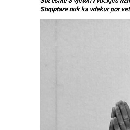
Sot është 3 vjetori i vdekjës fi
Shqiptare nuk ka vdekur por vet