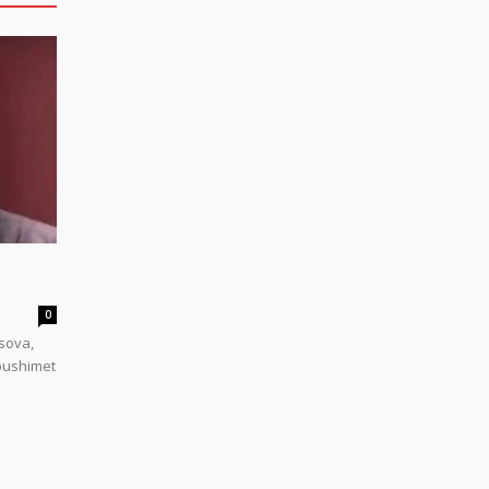
0
sova,
 pushimet