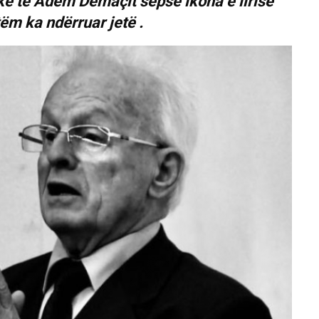
zike të Adem Demaçit sepse ikona e lirisë
ëm ka ndërruar jetë .