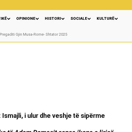
TIKË
OPINIONE
HISTORI
SOCIALE
KULTURË
gaditi Gjin Musa-Rome- Shtator 2025
Nga: Ndue Dedaj