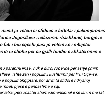
 mend jo vetëm si sfidues e luftëtar i pakompromis
ndorisë Jugosllave ,vëllazërim -bashkimit, burgjeve
e fati i buzëqeshi pasi jo vetëm se i mbijetoi
rriti tê shohë për se gjalli fundin e shkatërrimin e
m ,i parapriu lirisë , nuk e duroj robërinë për asnjë çmim
ave , ishte zëri i popullit ,i kushtrimit për liri, i UÇK-së.
e popullit Shqiptarë, por arriti ta sfidoi e ndryshoj
 e mbeti pjesë e pandashme e saj.
johur letrar,përsonalitet shumëdimensional e në ishim më fat