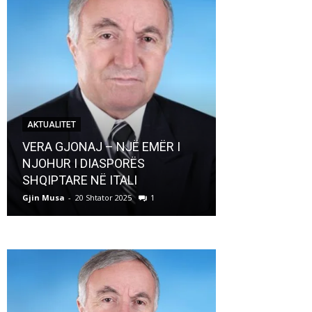
AKTUALITET
AKTUALITET
VERA GJONAJ – NJË EMËR I
NJOHUR I DIASPORËS
Pregaditi Gji
SHQIPTARE NË ITALI
Shtator 2025
Gjin Musa
-
20 Shtator 2025
1
Gjin Musa
-
8 Shtat