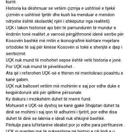
kurrë.
Historia ka dëshmuar se vetëm çizmja e ushtrisë e hjekë
çizmën e ushtrisë tjetêr dhe kush ka menduar e mendon
ndryshe është skolastik( njéri i shkëputur nga realiteti).
UÇK i takon historisë ajo bêri të pamundurën të mundur e
ëndrrën tonë realitet ,e varrosii përgjithmonë idenë serrbe për
Kosovën bashkë më mitin e ikonografinë kishtare mejetare
ortodoke të saj për kinëse Kosovën si tokë e shenjtë e djep i
serrbizmit.
UÇK nuk mund të mohohet sepse është vetë historia e jonë.
Por UÇK nuk mund të pëvetêsohet .
Ata që i referohen UÇK-së e thirren në meritokraci poashtu e
kanë gabim.
UÇK nuk baltoset vetëm më mohimin e saj por edhe duke e
keqpërdorurë atë për qëllime përsonale.
Ky diskurs i rrezikshëm duhet të merrë fund.
Mohuesit e UÇK-së dyshoj se kanë gjakë Shqiptari duhet ta
dinē se mohimi i saj qon të adhurimi i tjetrit, por edhe disa
duhet të dinë se lakmia e ideali nuk shkojnë bashkë.
Përkulje para luftetarëve idealist por jo edhe para përfituesve .
UÇK si guerilen më të sukseshme në histori e cili lindi e u