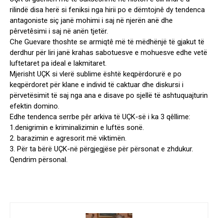
rilindë disa herë si feniksi nga hirii po e dëmtojnê dy tendenca
antagoniste siç janë mohimi i saj në njerën anë dhe
pêrvetêsimi i saj në anën tjetër.
Che Guevare thoshte se armiqtê më të mëdhënjë të gjakut të
derdhur për liri janë krahas sabotuesve e mohuesve edhe vetë
luftetaret pa ideal e lakmitaret.
Mjerisht UÇK si vlerë sublime është keqpërdorurë e po
keqpërdoret për klane e individ të caktuar dhe diskursi i
përvetësimit të saj nga ana e disave po sjellë të ashtuquajturin
efektin domino.
Edhe tendenca serrbe pêr arkiva të UÇK-së i ka 3 qêllime:
1.denigrimin e kriminalizimin e luftës sonë.
2. barazimin e agresorit më viktimën.
3. Për ta bërë UÇK-në përgjegjëse për përsonat e zhdukur.
Qendrim përsonal.