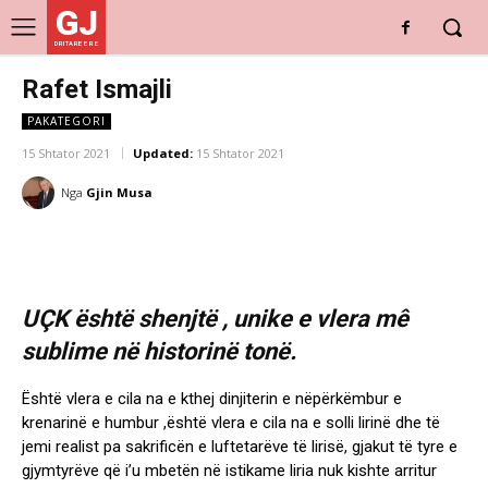
GJ
DRITARE E RE
Rafet Ismajli
PAKATEGORI
15 Shtator 2021
Updated:
15 Shtator 2021
Nga
Gjin Musa
UÇK është shenjtë , unike e vlera mê
sublime në historinë tonë.
Është vlera e cila na e kthej dinjiterin e nëpërkëmbur e
krenarinë e humbur ,është vlera e cila na e solli lirinë dhe të
jemi realist pa sakrificën e luftetarëve të lirisë, gjakut të tyre e
gjymtyrëve që i’u mbetën në istikame liria nuk kishte arritur