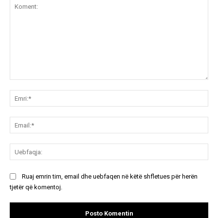
Koment:
Emr
Ema
Ue
Ruaj emrin tim, email dhe uebfaqen në këtë shfletues për herën
tjetër që komentoj.