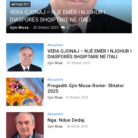
AKTUALITET
Pregaditi Gjin Musa-Rome- Shtator 2025
Gjin Musa
-
8 Shtator 2025
0
Aktualitet
VERA GJONAJ – NJË EMËR I NJOHUR I
DIASPORËS SHQIPTARE NË ITALI
Gjin Musa
-
20 Shtator 2025
Aktualitet
Pregaditi Gjin Musa-Rome- Shtator
2025
Gjin Musa
-
8 Shtator 2025
Aktualitet
Nga: Ndue Dedaj
Gjin Musa
-
28 Korrik 2025