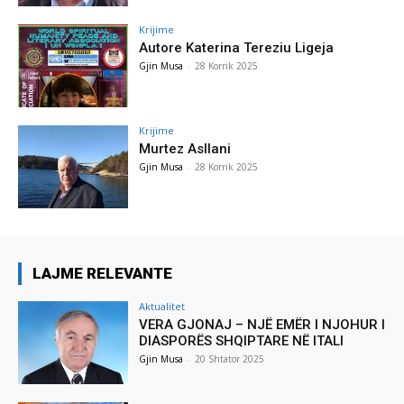
Krijime
Autore Katerina Tereziu Ligeja
Gjin Musa
-
28 Korrik 2025
Krijime
Murtez Asllani
Gjin Musa
-
28 Korrik 2025
LAJME RELEVANTE
Aktualitet
VERA GJONAJ – NJË EMËR I NJOHUR I
DIASPORËS SHQIPTARE NË ITALI
Gjin Musa
-
20 Shtator 2025