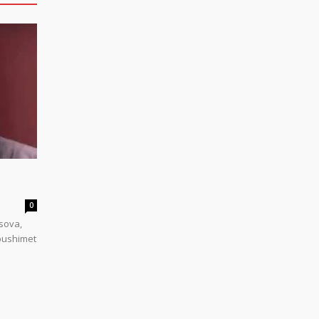
0
sova,
 pushimet