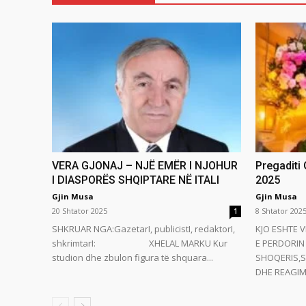
VERA GJONAJ – NJË EMËR I NJOHUR
Pregaditi
I DIASPORËS SHQIPTARE NË ITALI
2025
Gjin Musa
Gjin Musa
20 Shtator 2025
8 Shtator 202
1
SHKRUAR NGA:GazetarI, publicistI, redaktorI,
KJO ESHTE V
shkrimtarI: XHELAL MARKU Kur
E PERDORIN 
studion dhe zbulon figura të shquara...
SHOQERIS,S
DHE REAGIMI