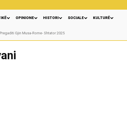
TIKË
OPINIONE
HISTORI
SOCIALE
KULTURË
Pregaditi Gjin Musa-Rome- Shtator 2025
Nga: Ndue Dedaj
ani