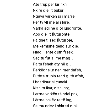
Atë trup për birinxhi,
Nxirë diellit bukuri.
Ngava varkën si i marrë,
Për ty yll me ar i larë,
Varka sdi në gjol lundronte,
Apo qiellit fluturonte,
Pa dhe ti seç fluturoje,
Me këmishë qëndisur oje.
Fllad i lehtë gjith freski,
Seç tu fut si me magji,
Pa tu fsheh aty në gji,
Përkëdhelur nën mëndafsh,
Puthte trupin tënd gjith afsh,
I hasdisur si çunak!
Kishim ikur, o sa larg,
Lermë varkën të ndal pak,
Lërmë pakëz të të lag,
Se mu ndez i shkreti gjak.