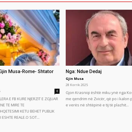
 Gjin Musa-Rome- Shtator
Nga: Ndue Dedaj
Gjin Musa
28 Korrik 2025
5
0
Gjon Krasniqi është miku ynë nga Ko
LERA E FB KURE NJERZIT E ZGJUAR
me qendrim në Zvicër, që po i kalon
NE TE MIRE TE
e verës në shtëpinë e tij të plazhit...
HQETESIMI KETU BEHET PUBLIK
 ESHTE REALE.O SOT...