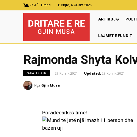
C
27.3
Tiranë
E enjte, 6 Gusht 2026
ARTIKUJ
POLI
DRITARE E RE
GJIN MUSA
LAJMET E FUNDIT
Rajmonda Shyta Kolv
29 Korrik 2021
Updated:
29 Korrik 2021
PAKATEGORI
Nga
Gjin Musa
Poradecarkës time!