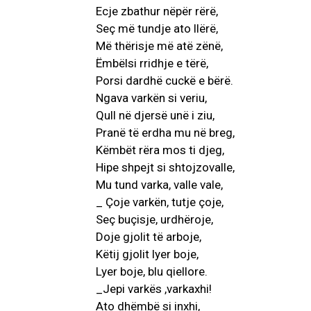
Ecje zbathur nëpër rërë,
Seç më tundje ato llërë,
Më thërisje më atë zënë,
Ëmbëlsi rridhje e tërë,
Porsi dardhë cuckë e bërë.
Ngava varkën si veriu,
Qull në djersë unë i ziu,
Pranë të erdha mu në breg,
Këmbët rëra mos ti djeg,
Hipe shpejt si shtojzovalle,
Mu tund varka, valle vale,
_ Çoje varkën, tutje çoje,
Seç buçisje, urdhëroje,
Doje gjolit të arboje,
Këtij gjolit lyer boje,
Lyer boje, blu qiellore.
_Jepi varkës ,varkaxhi!
Ato dhëmbë si inxhi,