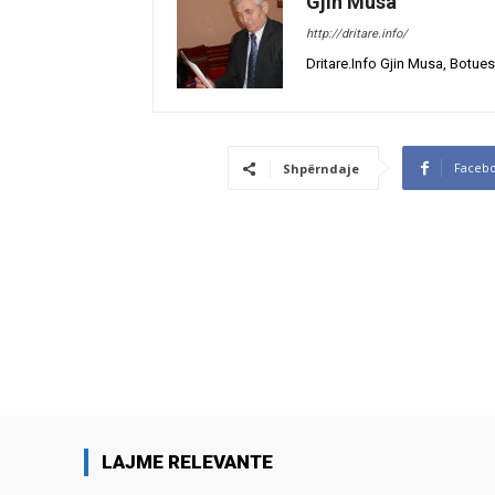
Gjin Musa
http://dritare.info/
Dritare.Info Gjin Musa, Botues
Faceb
Shpërndaje
LAJME RELEVANTE