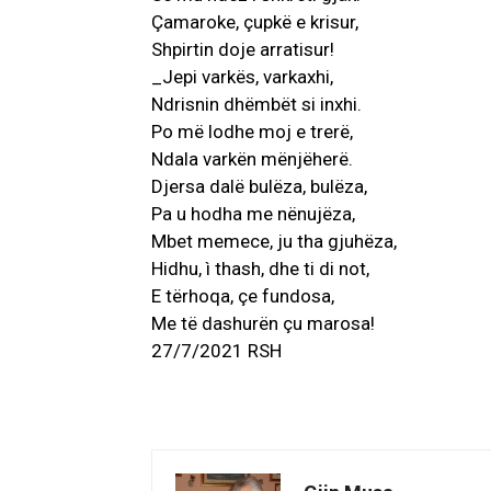
Çamaroke, çupkë e krisur,
Shpirtin doje arratisur!
_Jepi varkës, varkaxhi,
Ndrisnin dhëmbët si inxhi.
Po më lodhe moj e trerë,
Ndala varkën mënjëherë.
Djersa dalë bulëza, bulëza,
Pa u hodha me nënujëza,
Mbet memece, ju tha gjuhëza,
Hidhu, ì thash, dhe ti di not,
E tërhoqa, çe fundosa,
Me të dashurën çu marosa!
27/7/2021 RSH