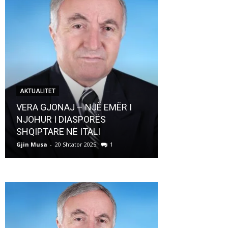
AKTUALITET
AKTUALITET
VERA GJONAJ – NJË EMËR I
NJOHUR I DIASPORËS
Pregaditi Gji
SHQIPTARE NË ITALI
Shtator 2025
Gjin Musa
-
20 Shtator 2025
1
Gjin Musa
-
8 Shtat