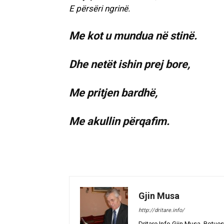
E përsëri ngrinë.
Me kot u mundua në stinë.
Dhe netët ishin prej bore,
Me pritjen bardhë,
Me akullin përqafim.
Gjin Musa
http://dritare.info/
Dritare.Info Gjin Musa, Botues