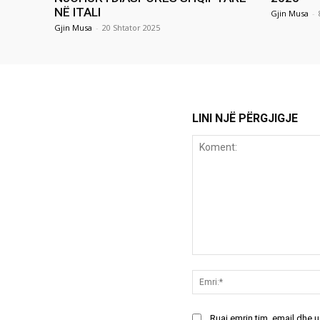
NË ITALI
Gjin Musa
-
Gjin Musa
-
20 Shtator 2025
LINI NJË PËRGJIGJE
Koment:
Ruaj emrin tim, email dhe 