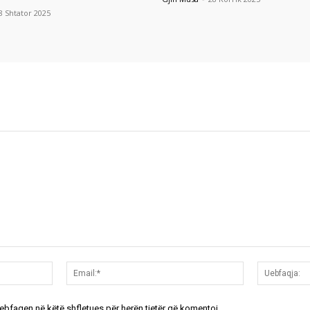
8 Shtator 2025
Emri:*
Email:*
uebfaqen në këtë shfletues për herën tjetër që komentoj.