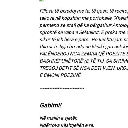
Fillova të bisedoj me ta, të qesh, të reci
takova në kopshtin me portokalle “Xhelal 
përmend se stafi që ka përgatitur Antologj
ngrohtë se vapa e Selanikut. E preka me d
sikur të ish hera e parë.. Po kështu jam n
thirrur të hyja brenda në klinikë, po n
FALËNDEROJ NGA ZEMRA QË POEZITE E 
BASHKËPUNËTORËVE TË TIJ. SA SHUMË 
TREGOJ DETIT SË NGA DETI VJEN. UROJ
E CMONI POEZINË.
“””””””””””””””””””””””””””””””
Gabimi!
Në mallin e vjetër,
Ndërtova kështjellën e re.