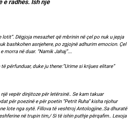
ë e radhës. Ish një
lotit”. Dëgjoja mesazhet që mbrinin në çel po nuk u jepja
t nuk bashkohen asnjehere, po zgjojnë adhurim emocion. Çel
 e morra në duar. “Namik Jahaj”….
të përfunduar, duke ju thene:”Urime si krijues elitare”
një vepër dinjitoze për letërsinë.. Se kam takuar
at për poezinë e për poetin “Petrit Ruha” kisha njohur
e lote nga sytë. Fillova të veshtroj Antologjine..Sa dhuratë
eshferine në trupin tim,/ Si të ishin puthje përqafim.. Lexoja