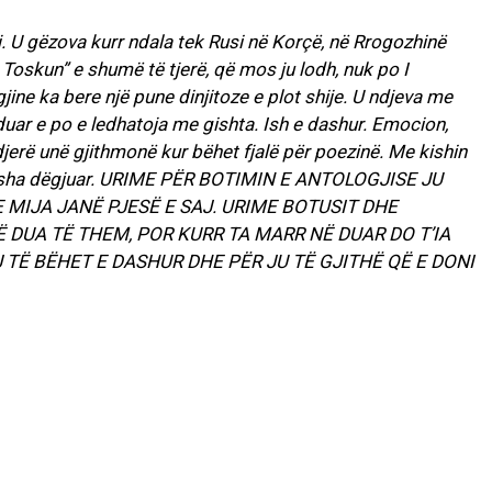
toj. U gëzova kurr ndala tek Rusi në Korçë, në Rrogozhinë
Toskun” e shumë të tjerë, që mos ju lodh, nuk po I
ine ka bere një pune dinjitoze e plot shije. U ndjeva me
uar e po e ledhatoja me gishta. Ish e dashur. Emocion,
djerë unë gjithmonë kur bëhet fjalë për poezinë. Me kishin
uk kisha dëgjuar. URIME PËR BOTIMIN E ANTOLOGJISE JU
MIJA JANË PJESË E SAJ. URIME BOTUSIT DHE
DUA TË THEM, POR KURR TA MARR NË DUAR DO T’IA
 TË BËHET E DASHUR DHE PËR JU TË GJITHË QË E DONI