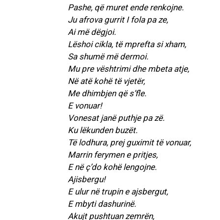
Pashe, që muret ende renkojne.
Ju afrova gurrit I fola pa ze,
Ai më dëgjoi.
Lëshoi cikla, të mprefta si xham,
Sa shumë më dermoi.
Mu pre vështrimi dhe mbeta atje,
Në atë kohë të vjetër,
Me dhimbjen që s’fle.
E vonuar!
Vonesat janë puthje pa zë.
Ku lëkunden buzët.
Të lodhura, prej guximit të vonuar,
Marrin ferymen e pritjes,
E në ç’do kohë lengojne.
Ajisbergu!
E ulur në trupin e ajsbergut,
E mbyti dashurinë.
Akujt pushtuan zemrën,