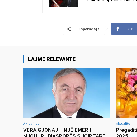
Faceb
Shpërndaje
LAJME RELEVANTE
Aktualitet
Aktualitet
VERA GJONAJ – NJË EMËR I
Pregadit
NJOHUR I DIASPORËS SHQIPTARE
2025