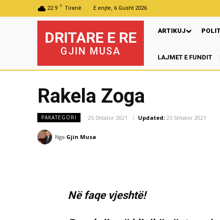
C
22.9
Tiranë
E enjte, 6 Gusht 2026
ARTIKUJ
POLI
DRITARE E RE
GJIN MUSA
LAJMET E FUNDIT
Pr
Rakela Zoga
25 Shtator 2021
Updated:
25 Shtator 2021
PAKATEGORI
Nga
Gjin Musa
Në faqe vjeshtë!