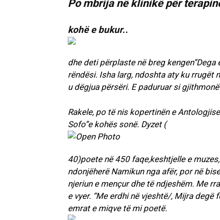
Po mbrija në klinikë për terapin
kohë e bukur..
dhe deti përplaste në breg kengen”Dega e 
rëndësi. Isha larg, ndoshta aty ku rrugë
u dëgjua përsëri. E paduruar si gjithmonë
Rakele, po të nis kopertinën e Antologjise 
Sofo”e kohës sonë. Dyzet (
40)poete në 450 faqe,keshtjelle e muzes, 
ndonjëherë Namikun nga afër, por në bised
njeriun e mençur dhe të ndjeshëm. Me rran
e vyer. “Me erdhi në vjeshtë/, Mijra degë f
emrat e miqve të mi poetë.