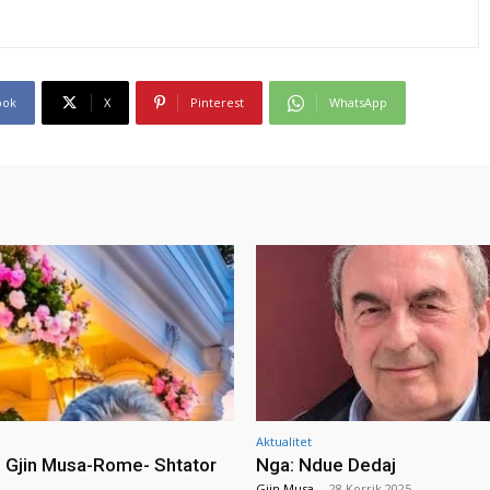
ook
X
Pinterest
WhatsApp
Aktualitet
i Gjin Musa-Rome- Shtator
Nga: Ndue Dedaj
Gjin Musa
-
28 Korrik 2025