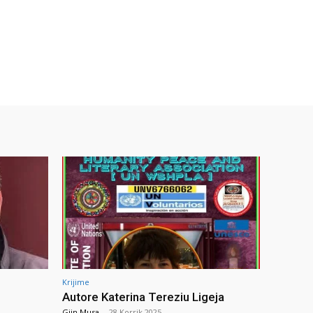
Krijime
Autore Katerina Tereziu Ligeja
Gjin Musa
-
28 Korrik 2025