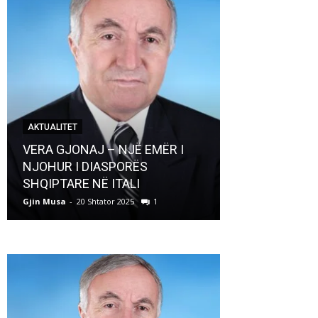
AKTUALITET
AKTUALITET
VERA GJONAJ – NJË EMËR I
NJOHUR I DIASPORËS
Pregaditi Gji
SHQIPTARE NË ITALI
Shtator 2025
Gjin Musa
-
20 Shtator 2025
1
Gjin Musa
-
8 Shtat