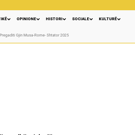
TIKË
OPINIONE
HISTORI
SOCIALE
KULTURË
egaditi Gjin Musa-Rome- Shtator 2025
Nga: Ndue Dedaj