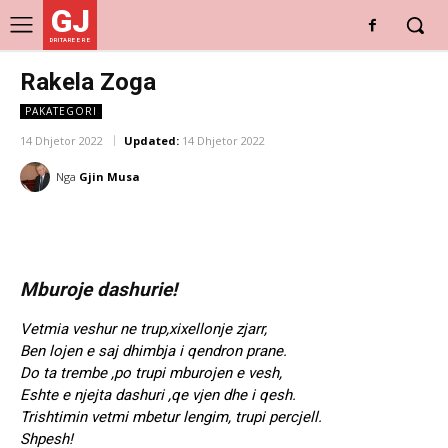
GJ
DRITARE E RE
Rakela Zoga
PAKATEGORI
14 Dhjetor 2022
Updated:
14 Dhjetor 2022
Nga
Gjin Musa
Mburoje dashurie!
Vetmia veshur ne trup,xixellonje zjarr,
Ben lojen e saj dhimbja i qendron prane.
Do ta trembe ,po trupi mburojen e vesh,
Eshte e njejta dashuri ,qe vjen dhe i qesh.
Trishtimin vetmi mbetur lengim, trupi percjell.
Shpesh!