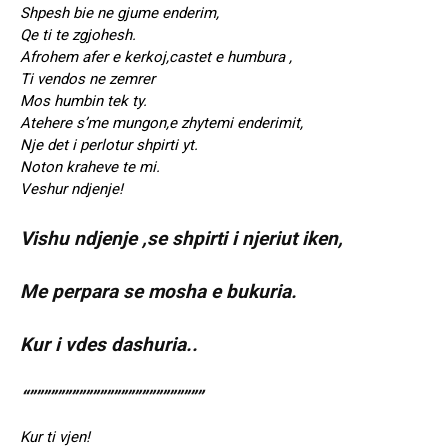
Shpesh bie ne gjume enderim,
Qe ti te zgjohesh.
Afrohem afer e kerkoj,castet e humbura ,
Ti vendos ne zemrer
Mos humbin tek ty.
Atehere s’me mungon,e zhytemi enderimit,
Nje det i perlotur shpirti yt.
Noton kraheve te mi.
Veshur ndjenje!
Vishu ndjenje ,se shpirti i njeriut iken,
Me perpara se mosha e bukuria.
Kur i vdes dashuria..
“”””””””””””””””””””””””””
Kur ti vjen!