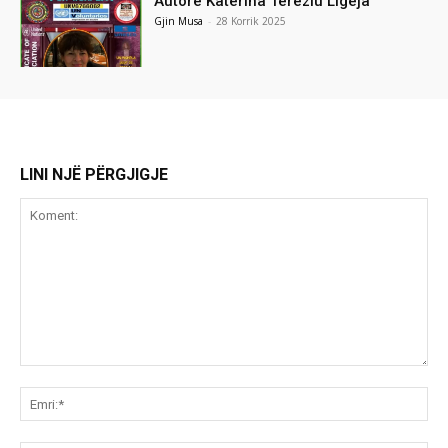
Autore Katerina Tereziu Ligeja
Gjin Musa
-
28 Korrik 2025
LINI NJË PËRGJIGJE
Koment:
Emr