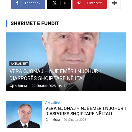
Facebook
X
Pinterest
SHKRIMET E FUNDIT
AKTUALITET
Pregaditi Gjin Musa-Rome- Shtator 2025
Gjin Musa
-
8 Shtator 2025
0
Aktualitet
VERA GJONAJ – NJË EMËR I NJOHUR I
DIASPORËS SHQIPTARE NË ITALI
Gjin Musa
-
20 Shtator 2025