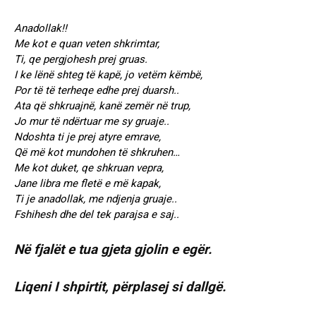
“”””””””””””””””””””””””””””””
Anadollak!!
Me kot e quan veten shkrimtar,
Ti, qe pergjohesh prej gruas.
I ke lënë shteg të kapë, jo vetëm këmbë,
Por të të terheqe edhe prej duarsh..
Ata që shkruajnë, kanë zemër në trup,
Jo mur të ndërtuar me sy gruaje..
Ndoshta ti je prej atyre emrave,
Që më kot mundohen të shkruhen…
Me kot duket, qe shkruan vepra,
Jane libra me fletë e më kapak,
Ti je anadollak, me ndjenja gruaje..
Fshihesh dhe del tek parajsa e saj..
Në fjalët e tua gjeta gjolin e egër.
Liqeni I shpirtit, përplasej si dallgë.