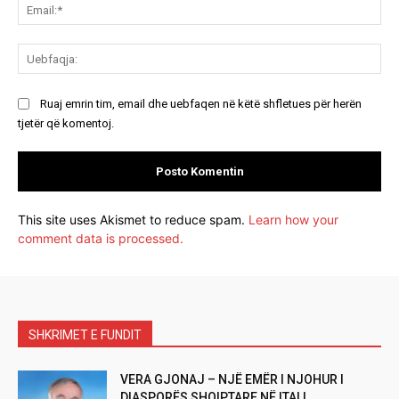
Ema
Ue
Ruaj emrin tim, email dhe uebfaqen në këtë shfletues për herën
tjetër që komentoj.
This site uses Akismet to reduce spam.
Learn how your
comment data is processed.
SHKRIMET E FUNDIT
VERA GJONAJ – NJË EMËR I NJOHUR I
DIASPORËS SHQIPTARE NË ITALI