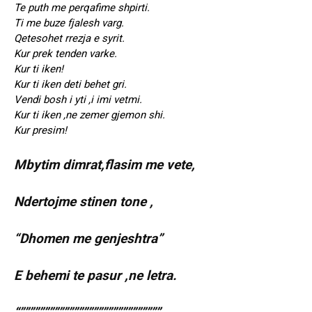
Te puth me perqafime shpirti.
Ti me buze fjalesh varg.
Qetesohet rrezja e syrit.
Kur prek tenden varke.
Kur ti iken!
Kur ti iken deti behet gri.
Vendi bosh i yti ,i imi vetmi.
Kur ti iken ,ne zemer gjemon shi.
Kur presim!
Mbytim dimrat,flasim me vete,
Ndertojme stinen tone ,
“Dhomen me genjeshtra”
E behemi te pasur ,ne letra.