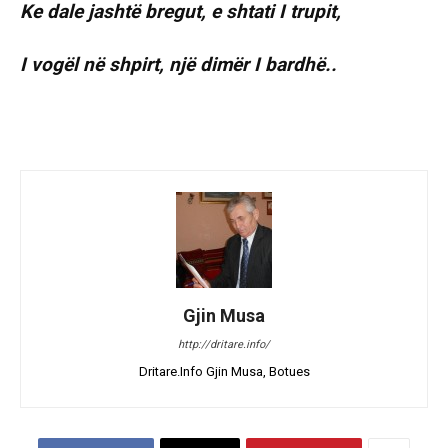
Ke dale jashtë bregut, e shtati I trupit,
I vogël në shpirt, një dimër I bardhë..
Gjin Musa
http://dritare.info/
Dritare.Info Gjin Musa, Botues