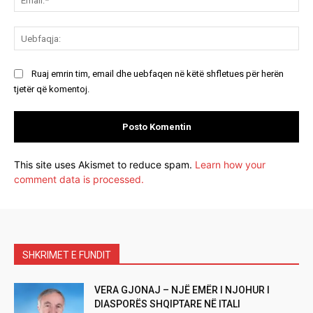
Ue
Ruaj emrin tim, email dhe uebfaqen në këtë shfletues për herën
tjetër që komentoj.
This site uses Akismet to reduce spam.
Learn how your
comment data is processed.
SHKRIMET E FUNDIT
VERA GJONAJ – NJË EMËR I NJOHUR I
DIASPORËS SHQIPTARE NË ITALI