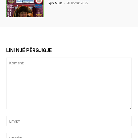
Gjin Musa
-
28 Korrik 2025
LINI NJË PËRGJIGJE
Koment:
Emr
Ema