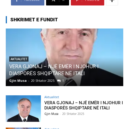
SHKRIMET E FUNDIT
AKTUALITET
VERA GJONAJ – NJË EMËR I NJOHUR I
DIASPORËS SHQIPTARE NË ITALI
Gjin Musa
-
20 Shtator 2025
1
G
Aktualitet
VERA GJONAJ – NJË EMËR I NJOHUR I
DIASPORËS SHQIPTARE NË ITALI
Gjin Musa
-
20 Shtator 2025