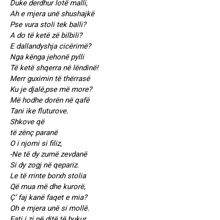
Duke derdhur lotë malli,
Ah e mjera unë shushajkë
Pse vura stoli tek balli?
A do të ketë zë bilbili?
E dallandyshja cicërimë?
Nga kënga jehonë pylli
Të ketë shqerra në lëndinë!
Merr guximin të thërrasë
Ku je djalë,pse më more?
Më hodhe dorën në qafë
Tani ike fluturove.
Shkove që
të zënç paranë
O i njomi si filiz,
-Ne të dy zumë zevdanë
Si dy zogj në qepariz.
Le të rrinte borxh stolia
Që mua më dhe kurorë,
Ç’ faj kanë faqet e mia?
Oh e mjera unë si mollë.
Fati i zi në ditë të bukur