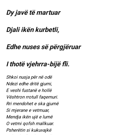
Dy javë të martuar
Djali ikën kurbetli,
Edhe nuses së përgjëruar
I thotë vjehrra-bijë fli.
Shkoi nusja për në odë
Ndezi edhe dritë gjumi,
E veshi fustanë e hollë
Vështron rrotull faqemuri.
Rri mendohet e ska gjumë
Si mjerane e vetmuar,
Mendja ikën ujë e lumë
O vetmi qofsh mallkuar.
Psherëtin si kukuvajkë