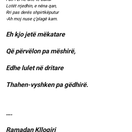
Lotët rrjedhin, e nëna qan,
Rri pas derës shpirtkëputur
-Ah moj nuse ç’plagë kam.
Eh kjo jetë mëkatare
Që përvëlon pa mëshirë,
Edhe lulet në dritare
Thahen-vyshken pa gëdhirë.
….
Ramadan Kllogjri