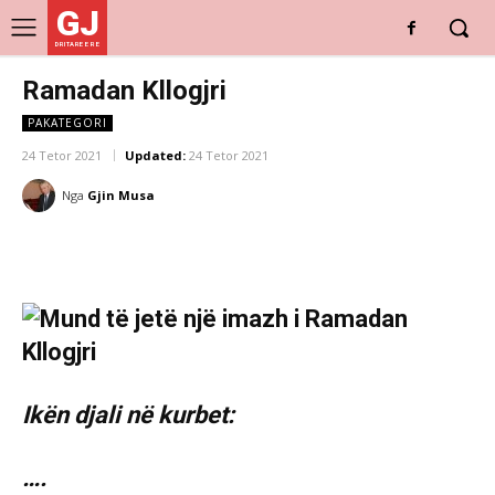
GJ
DRITARE E RE
Ramadan Kllogjri
PAKATEGORI
24 Tetor 2021
Updated:
24 Tetor 2021
Nga
Gjin Musa
Ikën djali në kurbet:
….