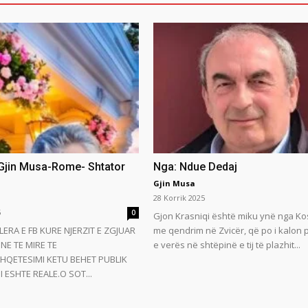
 Gjin Musa-Rome- Shtator
Nga: Ndue Dedaj
Gjin Musa
28 Korrik 2025
5
0
Gjon Krasniqi është miku ynë nga Ko
LERA E FB KURE NJERZIT E ZGJUAR
me qendrim në Zvicër, që po i kalon
NE TE MIRE TE
e verës në shtëpinë e tij të plazhit...
HQETESIMI KETU BEHET PUBLIK
 ESHTE REALE.O SOT...