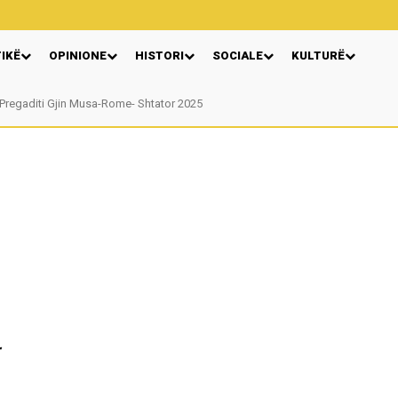
TIKË
OPINIONE
HISTORI
SOCIALE
KULTURË
regaditi Gjin Musa-Rome- Shtator 2025
Nga: Ndue Dedaj