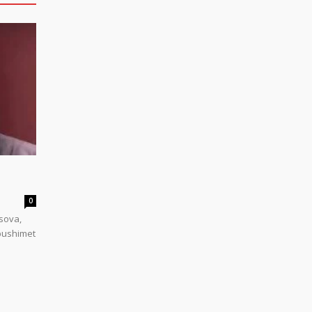
0
sova,
 pushimet