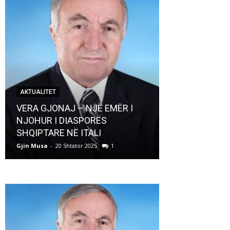
AKTUALITET
AKTUALITET
VERA GJONAJ – NJË EMËR I
NJOHUR I DIASPORËS
Pregaditi Gji
SHQIPTARE NË ITALI
Shtator 2025
Gjin Musa
-
20 Shtator 2025
1
Gjin Musa
-
8 Shtat