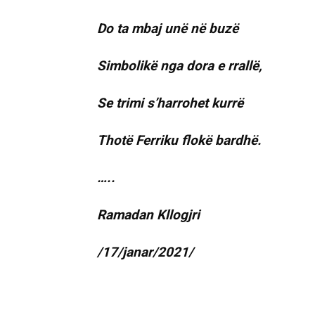
Do ta mbaj unë në buzë
Simbolikë nga dora e rrallë,
Se trimi s’harrohet kurrë
Thotë Ferriku flokë bardhë.
…..
Ramadan Kllogjri
/17/janar/2021/