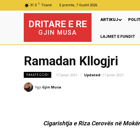
C
31.5
Tiranë
E premte, 7 Gusht 2026
ARTIKUJ
POLI
DRITARE E RE
GJIN MUSA
LAJMET E FUNDIT
P
Ramadan Kllogjri
17 Janar 2021
Updated:
17 Janar 2021
PAKATEGORI
Nga
Gjin Musa
Cigarishtja e Riza Cerovës në Mokër
…