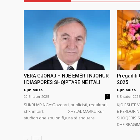
VERA GJONAJ – NJË EMËR I NJOHUR
Pregaditi
I DIASPORËS SHQIPTARE NË ITALI
2025
Gjin Musa
Gjin Musa
20 Shtator 2025
8 Shtator 202
1
SHKRUAR NGA:GazetarI, publicistI, redaktorI,
KJO ESHTE V
shkrimtarI: XHELAL MARKU Kur
E PERDORIN 
studion dhe zbulon figura të shquara...
SHOQERIS,S
DHE REAGIMI