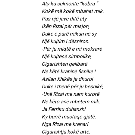
Aty ku sulmonte “kobra “
Kokë më kokë mbahet mik.
Pas një jave ditë aty
Ikën Rizai për misjon,
Duke e parë mikun në sy
Një kujtim i dëshiron.
-Për ju miqtë e mi mokrarë
Një kujtesë simbolike,
Cigarishten qelibarë
Në këtë krahinë fisnike !
Asllan Xhikës ja dhuroi
Duke i thënë për ju besnikë,
-Unë Rizai me nam kurorë
Në këto anë mbetem mik.
Ja Ferriku duhanxhi
Ky burrë mustaqe gjatë,
Nga Rizai me krenari
Cigarishtja kokë-artë.