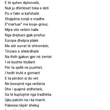
E tè quhen diplomatè,
Nuk ju dhimbset toka e deti
Po e falin si kafshatè.
Shqipèria zonjè e madhe
E”martuar” me koqe-grisur,
Mijra vite vetèm halle
Nga drejtues gjak-prishur.
Europa dhelpra plakè
Me atè surrat tè shtrembèr,
Tinzare e shkèrdhatè
Na thith gjakun gjer nè zemèr.
I ve kushte titullarit
Pèr ta sjellè nè pushtet,
I hedh trutè e gomarit
E ta pèrdori si do vet.
Ne besojmè nga verbèria
Dhe i quajmè atdhetarè,
Sa tè kuptojmè nga tradhètia
Ujku palcèn na i ka marrè.
Pabesia nèpèr shekuj