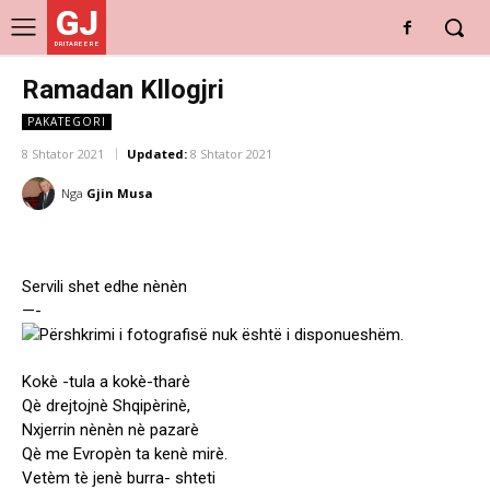
GJ
DRITARE E RE
Ramadan Kllogjri
PAKATEGORI
8 Shtator 2021
Updated:
8 Shtator 2021
Nga
Gjin Musa
Servili shet edhe nènèn
—-
Kokè -tula a kokè-tharè
Qè drejtojnè Shqipèrinè,
Nxjerrin nènèn nè pazarè
Qè me Evropèn ta kenè mirè.
Vetèm tè jenè burra- shteti