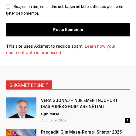
Ruaj emrin tim, email dhe uebfaqen në këtë shfletues për herën
tjetër që komentoj.
This site uses Akismet to reduce spam.
Learn how your
comment data is processed.
SHKRIMET E FUNDIT
VERA GJONAJ – NJË EMËR I NJOHUR I
DIASPORËS SHQIPTARE NË ITALI
Gjin Musa
20 Shtator 2025
1
Pregaditi Gjin Musa-Rome- Shtator 2025