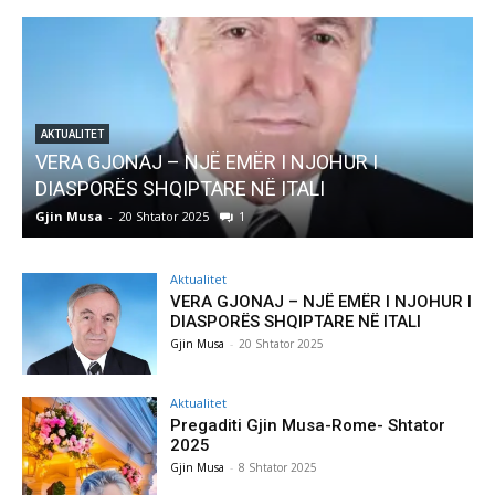
ËR I NJOHUR I
AKTUALITET
NË ITALI
Pregaditi Gjin Musa-Rome- S
Gjin Musa
-
8 Shtator 2025
0
Aktualitet
VERA GJONAJ – NJË EMËR I NJOHUR I
DIASPORËS SHQIPTARE NË ITALI
Gjin Musa
-
20 Shtator 2025
Aktualitet
Pregaditi Gjin Musa-Rome- Shtator
2025
Gjin Musa
-
8 Shtator 2025