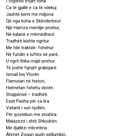
I copètoi trojet tona
Ca tè gjallè e ca tè vdekuj
Jashtè kemi me miljona.
Qè nga koha e Skènderbeut
Njè Hamza mendje-prishur,
Nè kalanè e mèmèdheut
Tradhèti kishte ngritur.
Me hile traktati- fshehur
Nè fundin e luftès sè parè,
U ngrit thika majè-prehur
Tè joshè fqinjèt grabiqarè.
Ismail bej Vlorèn
Flamutari nè histori,
Helmètari fshehu dorèn
Shqipèrisè – tradhèti.
Esat Pasha pèr ca lira
Vatanit i vuri njollèn,
Pèr qostekun me zinxhira
Malazezit i shiti Shkodrèn.
Me djallèzi mbretèria
Ahmet Zogun gush-pèllumbin,