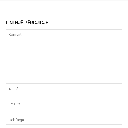
LINI NJË PËRGJIGJE
Koment:
Emr
Ema
Ue