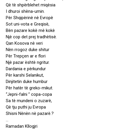
Qè tè shpèrblehet miqèsia
I dhuroi shèna-umin.
Pèr Shqipèrinè nè Evropè
Sot uni-vota e Greqisè,
Bèn pazare kokè mè kokè
Njè cop det prej tradhètisè.
Qan Kosova nè veri
Nèn rrogoz duke shitur
Pèr Trepçen ar e flori
Njè pazar èshtè ngritur.
Dardania e pèrkundur
Pèr karshi Selanikut,
Dinjitetin duke humbur
Pèr hatèr tè greko-mikut.
“Jepni-falni ” copa-copa
Sa tè mundeni o zuzarè,
Qè tju puthi ju Evropa
Shisni Nènèn nè pazarè.?
…
Ramadan Kllogjri