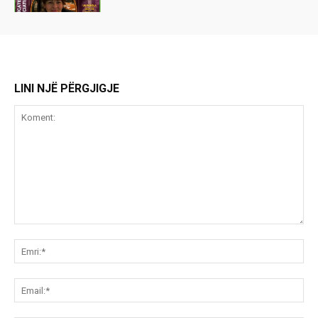
LINI NJË PËRGJIGJE
Koment:
Emr
Ema