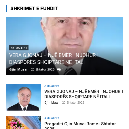
SHKRIMET E FUNDIT
AKTUALITET
Pregaditi Gjin Musa-Rome- Shtator 2025
Gjin Musa
-
8 Shtator 2025
0
Aktualitet
VERA GJONAJ – NJË EMËR I NJOHUR I
DIASPORËS SHQIPTARE NË ITALI
Gjin Musa
-
20 Shtator 2025
Aktualitet
Pregaditi Gjin Musa-Rome- Shtator
2025