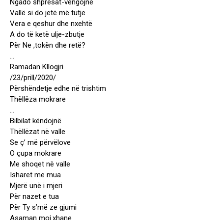
Ngado shpresat-vëngojnë
Vallë si do jetë më tutje
Vera e qeshur dhe nxehtë
A do të ketë ulje-zbutje
Për Ne ,tokën dhe retë?
…
Ramadan Kllogjri
/23/prill/2020/
Përshëndetje edhe në trishtim
Thëllëza mokrare
…
Bilbilat këndojnë
Thëllëzat në valle
Se ç’ më përvëlove
O çupa mokrare
Me shoqet në valle
Isharet me mua
Mjerë unë i mjeri
Për nazet e tua
Për Ty s’më ze gjumi
Asaman moj.xhane