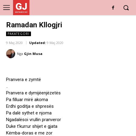
GJ
DRITARE E RE
Ramadan Kllogjri
PAKATEGORI
9 Maj 2020
Updated:
9 Maj 2020
Nga
Gjin Musa
Pranvera e zymtë
..
Pranvera e dymijëenjëzetës
Pa filluar mirë akoma
Erdhi goditja e shpresës
Pa dalë sythet e njoma
Ngadalësoi vrullin pranveror
Duke t’kurrur shijet e gjata
Këmba-doras e me zor