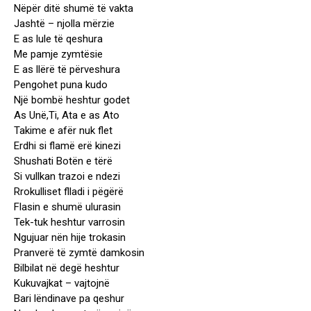
Nëpër ditë shumë të vakta
Jashtë – njolla mërzie
E as lule të qeshura
Me pamje zymtësie
E as llërë të përveshura
Pengohet puna kudo
Një bombë heshtur godet
As Unë,Ti, Ata e as Ato
Takime e afër nuk flet
Erdhi si flamë erë kinezi
Shushati Botën e tërë
Si vullkan trazoi e ndezi
Rrokulliset flladi i pëgërë
Flasin e shumë ulurasin
Tek-tuk heshtur varrosin
Ngujuar nën hije trokasin
Pranverë të zymtë damkosin
Bilbilat në degë heshtur
Kukuvajkat – vajtojnë
Bari lëndinave pa qeshur