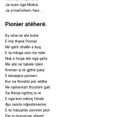
Ja nuse nga Mokra
Ja s’martohem fare…
Pionier atëherë.
Ky isha në atë kohë
E më thanë Pionier
Në qafë shallin e kuq
E ta mbaja unë me nder
Nuk e hoqa ate nga qafa
Me atë në tabelë nderi
Krenari si të gjithë pata
E kënaqësi pionieri
Kur na thoshin për atdhe
Ne njëherësh thoshim gati
Sa thirrja ngrihej si re
E nga kori ndizej fshati
Ajo nxiste ndjeshmërinë
E te mbushte zemrën plot
Per tu burreruar shpejt