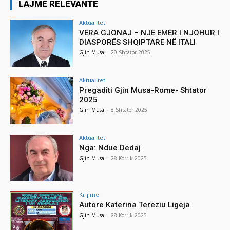
LAJME RELEVANTE
Aktualitet
VERA GJONAJ – NJË EMËR I NJOHUR I
DIASPORËS SHQIPTARE NË ITALI
Gjin Musa
-
20 Shtator 2025
Aktualitet
Pregaditi Gjin Musa-Rome- Shtator
2025
Gjin Musa
-
8 Shtator 2025
Aktualitet
Nga: Ndue Dedaj
Gjin Musa
-
28 Korrik 2025
Krijime
Autore Katerina Tereziu Ligeja
Gjin Musa
-
28 Korrik 2025