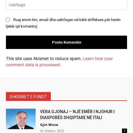
Ue
Ruaj emrin tim, email dhe uebfaqen në këtë shfletues për herën
tjetër që komentoj.
This site uses Akismet to reduce spam.
Learn how your
comment data is processed.
SHKRIMET E FUNDIT
VERA GJONAJ – NJË EMËR I NJOHUR I
DIASPORËS SHQIPTARE NË ITALI
Gjin Musa
20 Shtator 2025
1