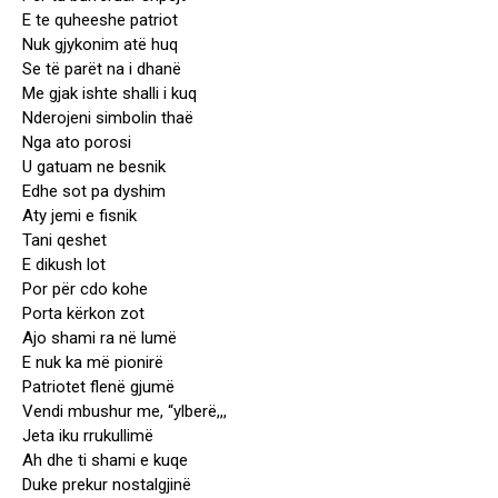
E te quheeshe patriot
Nuk gjykonim atë huq
Se të parët na i dhanë
Me gjak ishte shalli i kuq
Nderojeni simbolin thaë
Nga ato porosi
U gatuam ne besnik
Edhe sot pa dyshim
Aty jemi e fisnik
Tani qeshet
E dikush lot
Por për cdo kohe
Porta kërkon zot
Ajo shami ra në lumë
E nuk ka më pionirë
Patriotet flenë gjumë
Vendi mbushur me, “ylberë,,,
Jeta iku rrukullimë
Ah dhe ti shami e kuqe
Duke prekur nostalgjinë