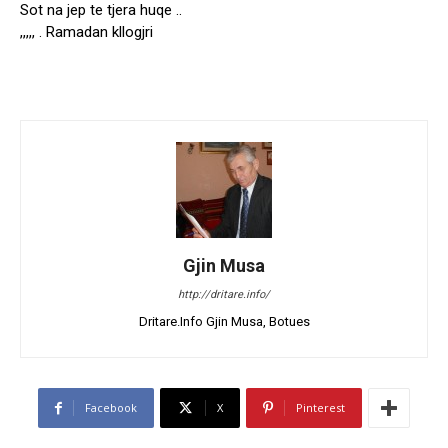
Sot na jep te tjera huqe ..
,,,,, . Ramadan kllogjri
Gjin Musa
http://dritare.info/
Dritare.Info Gjin Musa, Botues
Facebook
X
Pinterest