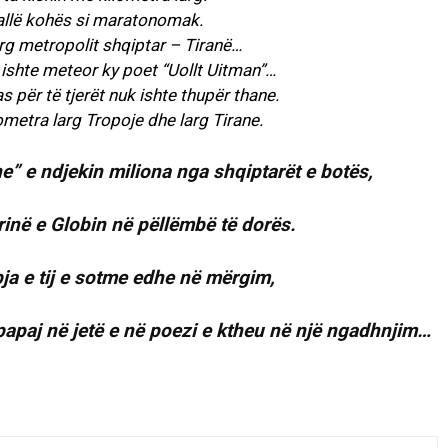
allë kohës si maratonomak.
 larg metropolit shqiptar – Tiranë…
 ishte meteor ky poet “Uollt Uitman”…
s për të tjerët nuk ishte thupër thane.
ilometra larg Tropoje dhe larg Tirane.
ne” e ndjekin miliona nga shqiptarët e botës,
ërinë e Globin në pëllëmbë të dorës.
ja e tij e sotme edhe në mërgim,
paj në jetë e në poezi e ktheu në një ngadhnjim…