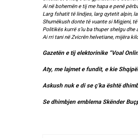
Ai në bohemën e tij me hapa e penë përb
Larg fshatit të lindjes, larg qytetit alpin,
Shumëkush donte të vuante si Migjeni, të
Politikës kurrë s’iu ba thuper shelgu dhe a
Ai rri tani në Zvicrën helvetiane, mijëra k
Gazetën e tij elektorinike “Voal Onli
Aty, me lajmet e fundit, e kie Shqip
Askush nuk e di se ç’ka është dhimb
Se dhimbjen emblema Skënder Buçpa