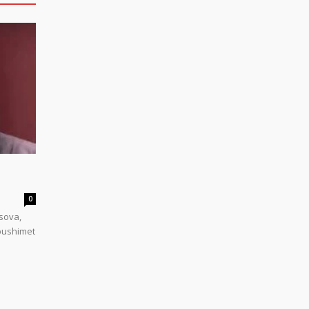
0
sova,
 pushimet