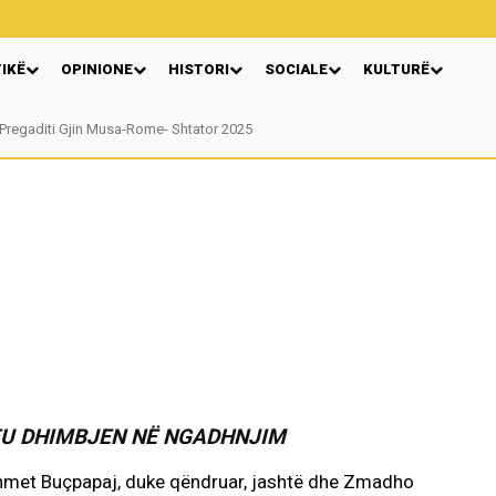
TIKË
OPINIONE
HISTORI
SOCIALE
KULTURË
Pregaditi Gjin Musa-Rome- Shtator 2025
Nga: Ndue Dedaj
EU DHIMBJEN NË NGADHNJIM