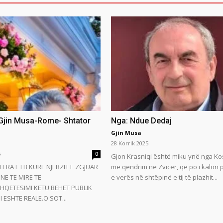
 Gjin Musa-Rome- Shtator
Nga: Ndue Dedaj
Gjin Musa
28 Korrik 2025
5
0
Gjon Krasniqi është miku ynë nga Ko
LERA E FB KURE NJERZIT E ZGJUAR
me qendrim në Zvicër, që po i kalon
NE TE MIRE TE
e verës në shtëpinë e tij të plazhit...
HQETESIMI KETU BEHET PUBLIK
 ESHTE REALE.O SOT...