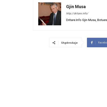
Gjin Musa
http://dritare.info/
Dritare.Info Gjin Musa, Botues
Faceb
Shpërndaje