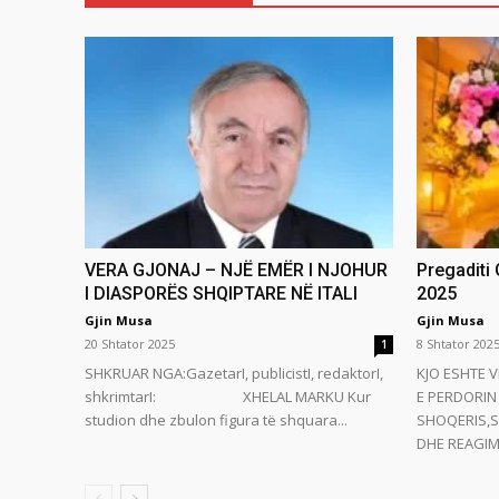
VERA GJONAJ – NJË EMËR I NJOHUR
Pregaditi
I DIASPORËS SHQIPTARE NË ITALI
2025
Gjin Musa
Gjin Musa
20 Shtator 2025
8 Shtator 202
1
SHKRUAR NGA:GazetarI, publicistI, redaktorI,
KJO ESHTE V
shkrimtarI: XHELAL MARKU Kur
E PERDORIN 
studion dhe zbulon figura të shquara...
SHOQERIS,S
DHE REAGIMI