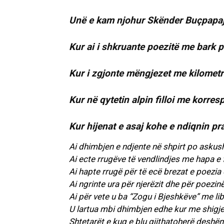
Unë e kam njohur Skënder Buçpapajn
Kur ai i shkruante poezitë me bark 
Kur i zgjonte mëngjezet me kilometra
Kur në qytetin alpin filloi me korr
Kur hijenat e asaj kohe e ndiqnin pr
Ai dhimbjen e ndjente në shpirt po askush
Ai ecte rrugëve të vendlindjes me hapa e fj
Ai hapte rrugë për të ecë brezat e poezia e 
Ai ngrinte ura për njerëzit dhe për poezin
Ai për vete u ba “Zogu i Bjeshkëve” me libri
U lartua mbi dhimbjen edhe kur me shigje
Shtetarët e kuq e blu gjithatoherë deshën