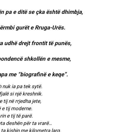
 pa e ditë se çka është dhimbja,
përmbi gurët e Rruga-Urës.
 udhë drejt frontit të punës,
espondencë shkollën e mesme,
apa me “biografinë e keqe”.
 nuk ia pa tek sytë.
alë si një kreshnik.
tij në rrjedha jete,
ë e tij moderne.
n e tij të parë.
ta deshën për ta vrarë…
 ta kishin me kilometra larg.