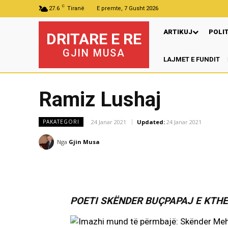
C
27.6
Tiranë
E premte, 7 Gusht 2026
ARTIKUJ
POLI
DRITARE E RE
GJIN MUSA
LAJMET E FUNDIT
Ramiz Lushaj
24 Janar 2021
Updated:
24 Janar 2021
PAKATEGORI
Nga
Gjin Musa
POETI SKËNDER BUÇPAPAJ E KTH