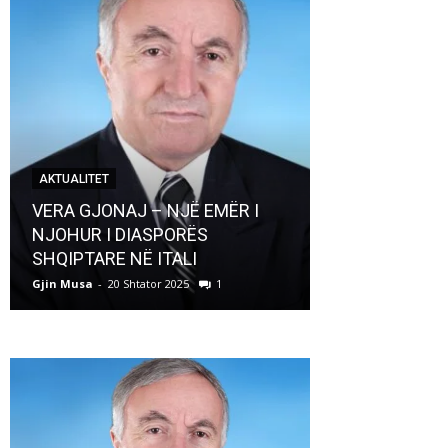
AKTUALITET
AKTUALITET
VERA GJONAJ – NJË EMËR I
NJOHUR I DIASPORËS
Pregaditi Gji
SHQIPTARE NË ITALI
Shtator 2025
Gjin Musa
-
20 Shtator 2025
1
Gjin Musa
-
8 Shtat