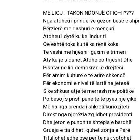
ME LIGJ I TAKON NDONJË OFIQ–!!????
Nga atdheu i prindërve gëzon besë e shp
Përzierë me dashuri e mënçuri
Atdheu i dytë ku ke lindur ti
Që është toka ku të ka rënë koka
Të veshi me hijeshi -guxim e trimëri
Aty ku je s quhet Atdhe po thjesht Dhe
Pishtar në liri demokraci e drejtësi
Për arsim kulturë e të arirë shkencë
Për ekonomi e nivel të lartë ne jetesë
S ke shkuar atje të merresh me politikë
Po besoj s prish punë të të pyes një çikë
Më ha nga brënda i shkreti kurioziteti
Direkt nga njerëzia zgjidhet presidenti
Dhe jeton e punon te shtëpia e bardhë
Gruaja e tia dihet -quhet zonja e Parë
Titullohet edhe pse për të nuk votohet