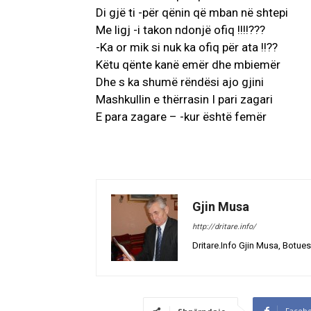
Di gjë ti -për qënin që mban në shtepi
Me ligj -i takon ndonjë ofiq !!!!???
-Ka or mik si nuk ka ofiq për ata !!??
Këtu qënte kanë emër dhe mbiemër
Dhe s ka shumë rëndësi ajo gjini
Mashkullin e thërrasin I pari zagari
E para zagare – -kur është femër
Gjin Musa
http://dritare.info/
Dritare.Info Gjin Musa, Botues
Faceb