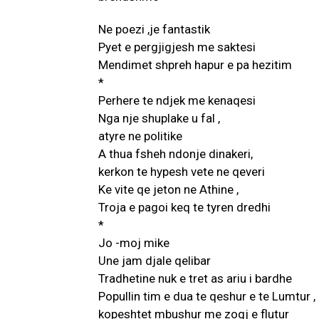
Ne poezi ,je fantastik
Pyet e pergjigjesh me saktesi
Mendimet shpreh hapur e pa hezitim
*
Perhere te ndjek me kenaqesi
Nga nje shuplake u fal ,
atyre ne politike
A thua fsheh ndonje dinakeri,
kerkon te hypesh vete ne qeveri
Ke vite qe jeton ne Athine ,
Troja e pagoi keq te tyren dredhi
*
Jo -moj mike
Une jam djale qelibar
Tradhetine nuk e tret as ariu i bardhe
Popullin tim e dua te qeshur e te Lumtur ,
kopeshtet mbushur me zogj e flutur