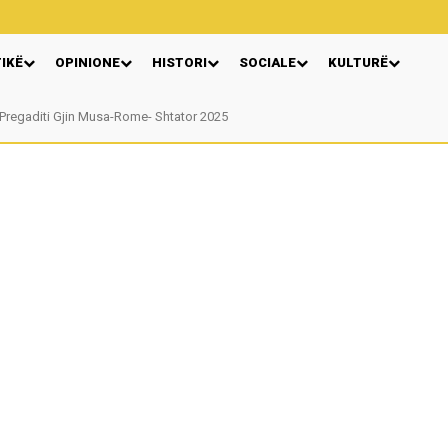
TIKË
OPINIONE
HISTORI
SOCIALE
KULTURË
egaditi Gjin Musa-Rome- Shtator 2025
Nga: Ndue Dedaj