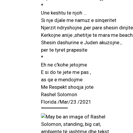
*
Une keshtu te njoh …
Si nje djale me namuz e sinqeritet
Njerzit ndryshojne ,per pare shesin dinjite
Kerkojne anije ,shetitje te mara me beach
Shesin dashurine e Juden akuzojne ,
per te tyret prapesite
*
Eh ne c’kohe jetojme
E si do te jete me pas ,
as qe e mendojme
Me Respekt shoqja jote
Rashel Solomon
Florida /Mar/23 /2021
“”””””””””””””””””