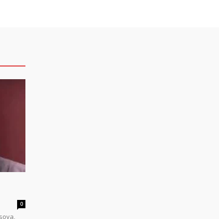
0
sova,