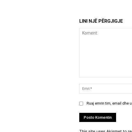
LINI NJË PËRGJIGJE
Koment:
Ruaj emrin tim, email dhe 
This site uses Akismet to 