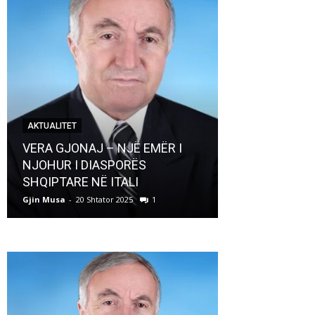
AKTUALITET
AKTUALITET
VERA GJONAJ – NJË EMËR I
NJOHUR I DIASPORËS
Pregaditi Gji
SHQIPTARE NË ITALI
Shtator 2025
Gjin Musa
-
20 Shtator 2025
1
Gjin Musa
-
8 Shtat