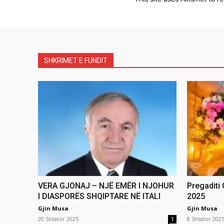
SHKRIMET E FUNDIT
VERA GJONAJ – NJË EMËR I NJOHUR
Pregaditi
I DIASPORËS SHQIPTARE NË ITALI
2025
Gjin Musa
Gjin Musa
20 Shtator 2025
8 Shtator 202
1