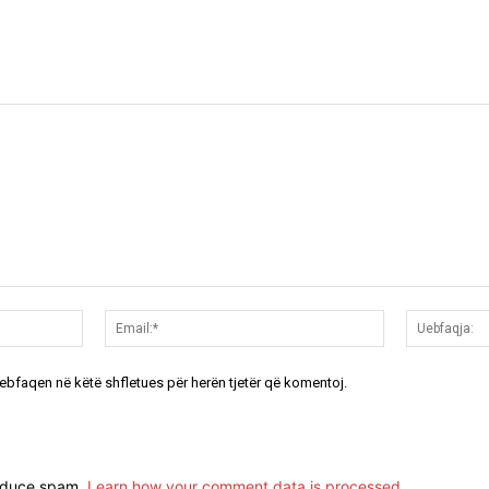
Emri:*
Email:*
uebfaqen në këtë shfletues për herën tjetër që komentoj.
reduce spam.
Learn how your comment data is processed.