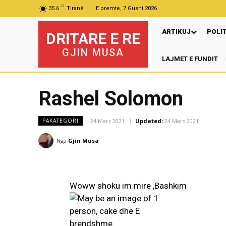
C
35.6
Tiranë
E premte, 7 Gusht 2026
ARTIKUJ
POLI
DRITARE E RE
GJIN MUSA
LAJMET E FUNDIT
Pr
Rashel Solomon
24 Mars 2021
Updated:
24 Mars 2021
PAKATEGORI
Nga
Gjin Musa
Woww shoku im mire ,Bashkim