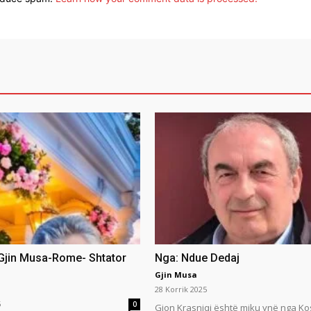
 Gjin Musa-Rome- Shtator
Nga: Ndue Dedaj
Gjin Musa
28 Korrik 2025
5
0
Gjon Krasniqi është miku ynë nga Ko