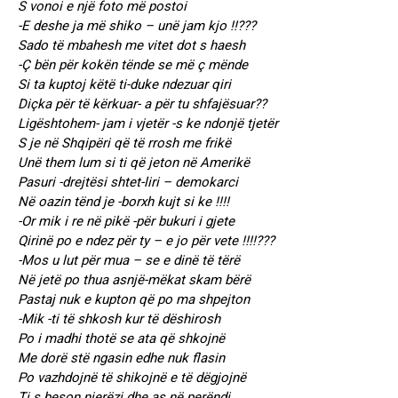
S vonoi e një foto më postoi
-E deshe ja më shiko – unë jam kjo !!???
Sado të mbahesh me vitet dot s haesh
-Ç bën për kokën tënde se më ç mënde
Si ta kuptoj këtë ti-duke ndezuar qiri
Diçka për të kërkuar- a për tu shfajësuar??
Ligështohem- jam i vjetër -s ke ndonjë tjetër
S je në Shqipëri që të rrosh me frikë
Unë them lum si ti që jeton në Amerikë
Pasuri -drejtësi shtet-liri – demokarci
Në oazin tënd je -borxh kujt si ke !!!!
-Or mik i re në pikë -për bukuri i gjete
Qirinë po e ndez për ty – e jo për vete !!!!???
-Mos u lut për mua – se e dinë të tërë
Në jetë po thua asnjë-mëkat skam bërë
Pastaj nuk e kupton që po ma shpejton
-Mik -ti të shkosh kur të dëshirosh
Po i madhi thotë se ata që shkojnë
Me dorë stë ngasin edhe nuk flasin
Po vazhdojnë të shikojnë e të dëgjojnë
Ti s beson njerëzi dhe as në perëndi