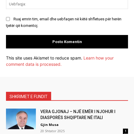
Ue
Ruaj emrin tim, email dhe uebfaqen në këtë shfletues për herën
tjetër që komentoj.
This site uses Akismet to reduce spam.
Learn how your
comment data is processed.
SHKRIMET E FUNDIT
VERA GJONAJ – NJË EMËR I NJOHUR I
DIASPORËS SHQIPTARE NË ITALI
Gjin Musa
20 Shtator 2025
1