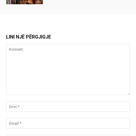
LINI NJË PËRGJIGJE
Koment:
Emr
Ema