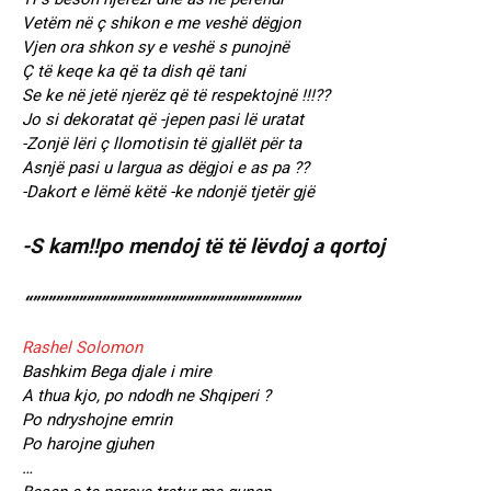
Vetëm në ç shikon e me veshë dëgjon
Vjen ora shkon sy e veshë s punojnë
Ç të keqe ka që ta dish që tani
Se ke në jetë njerëz që të respektojnë !!!??
Jo si dekoratat që -jepen pasi lë uratat
-Zonjë lëri ç llomotisin të gjallët për ta
Asnjë pasi u largua as dëgjoi e as pa ??
-Dakort e lëmë këtë -ke ndonjë tjetër gjë
-S kam!!po mendoj të të lëvdoj a qortoj
“”””””””””””””””””””””””””””””””””””
Rashel Solomon
Bashkim Bega djale i mire
A thua kjo, po ndodh ne Shqiperi ?
Po ndryshojne emrin
Po harojne gjuhen
…