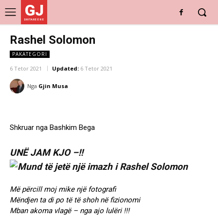
GJ
DRITARE E RE
Rashel Solomon
PAKATEGORI
6 Tetor 2021
Updated:
6 Tetor 2021
Nga
Gjin Musa
Shkruar nga Bashkim Bega
UNË JAM KJO –!!
Më përcill moj mike një fotografi
Mëndjen ta di po të të shoh në fizionomi
Mban akoma vlagë – nga ajo lulëri !!!