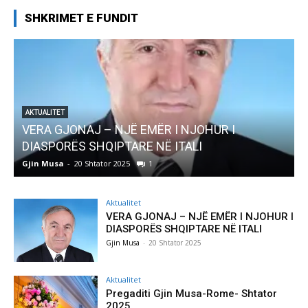
SHKRIMET E FUNDIT
AKTUALITET
Pregaditi Gjin Musa-Rome- Shtator 2025
Gjin Musa
-
8 Shtator 2025
0
G
Aktualitet
VERA GJONAJ – NJË EMËR I NJOHUR I
DIASPORËS SHQIPTARE NË ITALI
Gjin Musa
-
20 Shtator 2025
Aktualitet
Pregaditi Gjin Musa-Rome- Shtator
2025