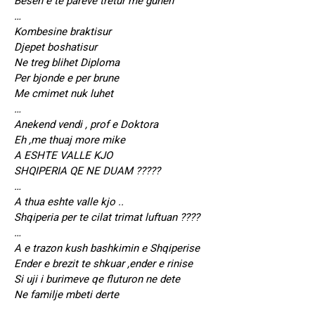
Besen e te pareve tretur me gunen
…
Kombesine braktisur
Djepet boshatisur
Ne treg blihet Diploma
Per bjonde e per brune
Me cmimet nuk luhet
…
Anekend vendi , prof e Doktora
Eh ,me thuaj more mike
A ESHTE VALLE KJO
SHQIPERIA QE NE DUAM ?????
…
A thua eshte valle kjo ..
Shqiperia per te cilat trimat luftuan ????
…
A e trazon kush bashkimin e Shqiperise
Ender e brezit te shkuar ,ender e rinise
Si uji i burimeve qe fluturon ne dete
Ne familje mbeti derte