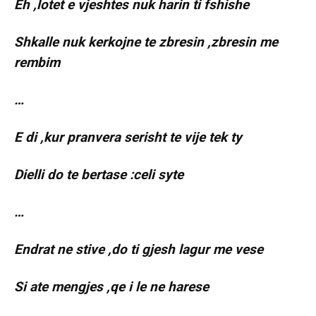
Eh ,lotet e vjeshtes nuk harin ti fshishe
Shkalle nuk kerkojne te zbresin ,zbresin me
rembim
…
E di ,kur pranvera serisht te vije tek ty
Dielli do te bertase :celi syte
…
Endrat ne stive ,do ti gjesh lagur me vese
Si ate mengjes ,qe i le ne harese