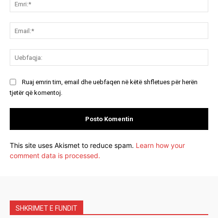
Emr
Ema
Ue
Ruaj emrin tim, email dhe uebfaqen në këtë shfletues për herën
tjetër që komentoj.
This site uses Akismet to reduce spam.
Learn how your
comment data is processed.
SHKRIMET E FUNDIT