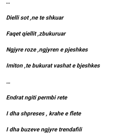
…
Dielli sot ,ne te shkuar
Faqet qiellit ,zbukuruar
Ngjyre roze ,ngjyren e pjeshkes
Imiton ,te bukurat vashat e bjeshkes
…
Endrat ngiti permbi rete
I dha shpreses , krahe e flete
I dha buzeve ngjyre trendafili