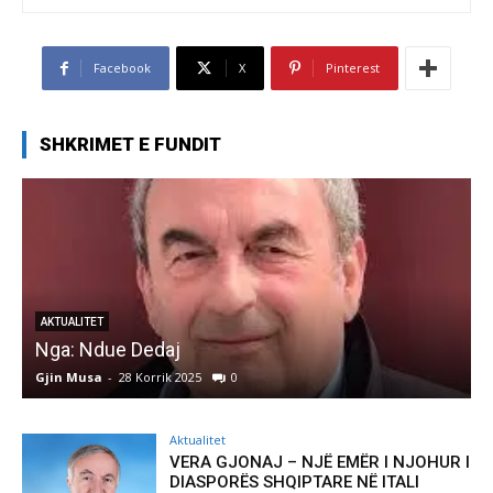
Facebook
X
Pinterest
SHKRIMET E FUNDIT
AKTUALITET
Nga: Ndue Dedaj
A
Gjin Musa
-
28 Korrik 2025
0
G
Aktualitet
VERA GJONAJ – NJË EMËR I NJOHUR I
DIASPORËS SHQIPTARE NË ITALI