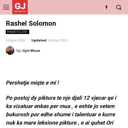
GJ
DRITARE E RE
Rashel Solomon
PAKATEGORI
26 Janar 2022
Updated:
26 Janar 2022
Nga
Gjin Musa
Pershetje miqte e mi !
Po postoj dy piktura te nje djali 12 vjecar qe i
ka vizatuar enkas per mua , e eshte jo vetem
bukurosh por edhe shume i talentuar e kurre
nuk ka mare leksione pikture , e ai quhet Ori