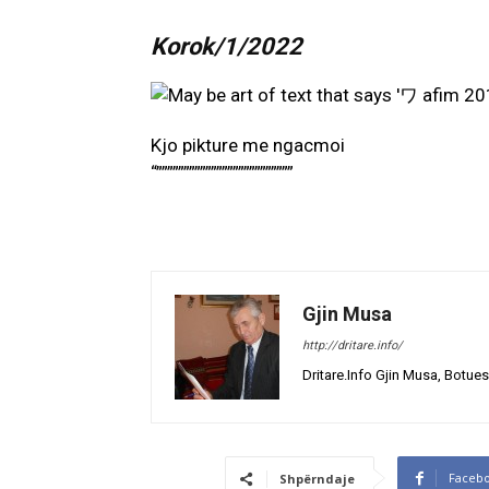
Korok/1/2022
Kjo pikture me ngacmoi
“”””””””””””””””””””””””””
Gjin Musa
http://dritare.info/
Dritare.Info Gjin Musa, Botues
Faceb
Shpërndaje