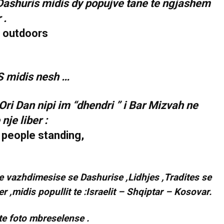
 Dashuris midis dy popujve tane te ngjashem
 .
S midis nesh …
ri Dan nipi im “dhendri ” i Bar Mizvah ne
je liber :
 e vazhdimesise se Dashurise ,Lidhjes ,Tradites se
 ,midis popullit te :Israelit – Shqiptar – Kosovar.
te foto mbreselense .