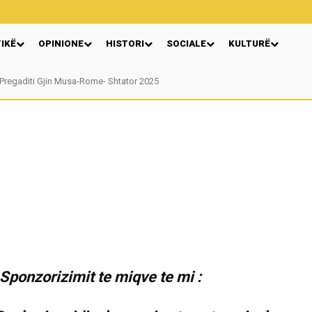
TIKË
OPINIONE
HISTORI
SOCIALE
KULTURË
gaditi Gjin Musa-Rome- Shtator 2025
Nga: Ndue Dedaj
 Sponzorizimit te miqve te mi :