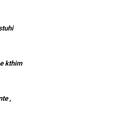
stuhi
me kthim
te ,