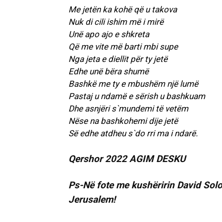
Me jetën ka kohë që u takova
Nuk di cili ishim më i mirë
Unë apo ajo e shkreta
Që me vite më barti mbi supe
Nga jeta e diellit për ty jetë
Edhe unë bëra shumë
Bashkë me ty e mbushëm një lumë
Pastaj u ndamë e sërish u bashkuam
Dhe asnjëri s`mundemi të vetëm
Nëse na bashkohemi dije jetë
Së edhe atdheu s`do rri ma i ndarë.
Qershor 2022 AGIM DESKU
Ps-Në fote me kushëririn David Solom
Jerusalem!