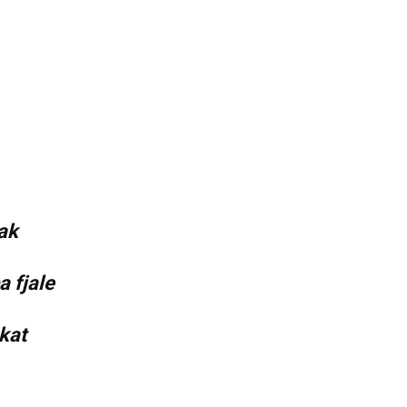
pak
 fjale
kat