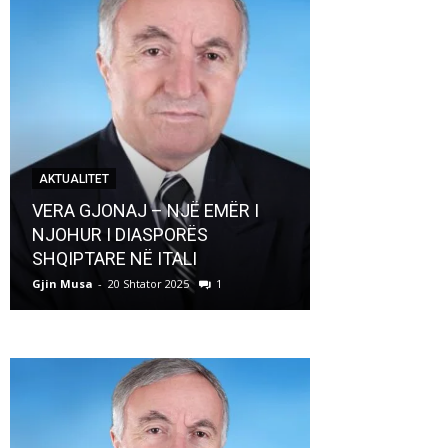
AKTUALITET
AKTUALITET
VERA GJONAJ – NJË EMËR I
NJOHUR I DIASPORËS
Pregaditi Gji
SHQIPTARE NË ITALI
Shtator 2025
Gjin Musa
-
20 Shtator 2025
1
Gjin Musa
-
8 Shtat