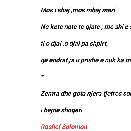
Mos i shaj ,mos mbaj meri
Ne kete nate te gjate , me shi e 
ti o djal ,o djal pa shpirt,
qe endrat ja u prishe e nuk ka 
*
Zemra dhe gota njera tjetres son
i bejne shoqeri
Rashel Solomon