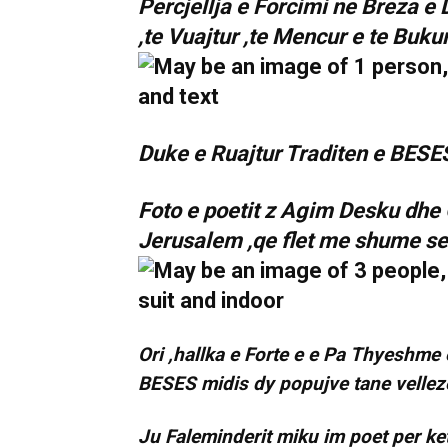
Percjellja e Forcimi ne Breza e
,te Vuajtur ,te Mencur e te Bukur
Duke e Ruajtur Traditen e BESE
Foto e poetit z Agim Desku dhe O
Jerusalem ,qe flet me shume se n
Ori ,hallka e Forte e e Pa Thyeshme
BESES midis dy popujve tane vellezer
Ju Faleminderit miku im poet per ke