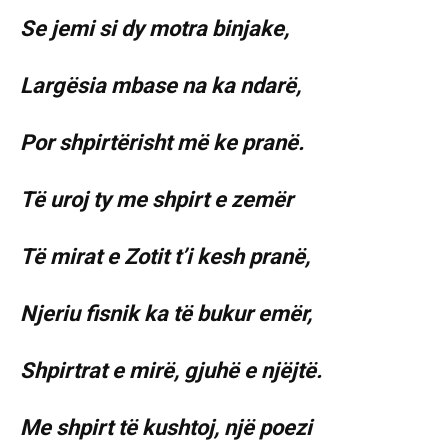
Se jemi si dy motra binjake,
Largësia mbase na ka ndarë,
Por shpirtërisht më ke pranë.
Të uroj ty me shpirt e zemër
Të mirat e Zotit t’i kesh pranë,
Njeriu fisnik ka të bukur emër,
Shpirtrat e mirë, gjuhë e njëjtë.
Me shpirt të kushtoj, një poezi