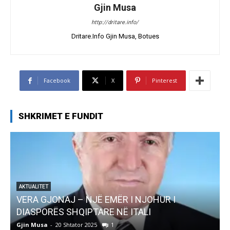
Gjin Musa
http://dritare.info/
Dritare.Info Gjin Musa, Botues
Facebook
X
Pinterest
SHKRIMET E FUNDIT
AKTUALITET
Pregaditi Gjin Musa-Rome- Shtator 2025
Gjin Musa
-
8 Shtator 2025
0
G