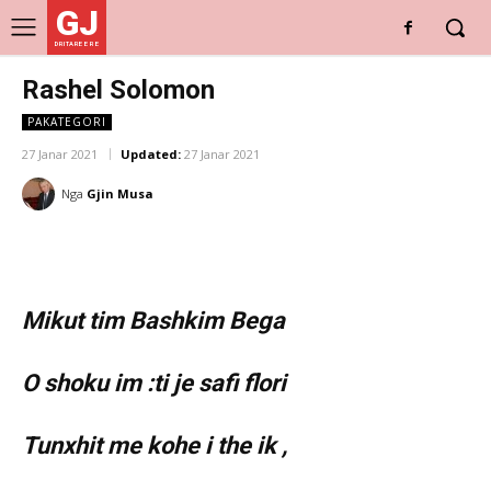
GJ
DRITARE E RE
Rashel Solomon
PAKATEGORI
27 Janar 2021
Updated:
27 Janar 2021
Nga
Gjin Musa
Mikut tim Bashkim Bega
O shoku im :ti je safi flori
Tunxhit me kohe i the ik ,