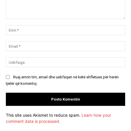
Koment:
Emr
Ema
Ue
Ruaj emrin tim, email dhe uebfaqen në këtë shfletues për herën
tjetër që komentoj.
This site uses Akismet to reduce spam.
Learn how your
comment data is processed.