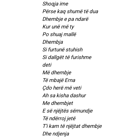
Shoqja ime
Përse kaq shumë të dua
Dhembje e pa ndarë
Kur unë më ty
Po shuaj mallë
Dhembja
Si furtunë stuhish
Si dallgët të furishme
deti
Më dhembje
Të mbajë Erna
Çdo herë më veti
Ah sa kisha dashur
Me dhembjet
E së njëjtës sëmundje
Të ndërroj jetë
T’i kam të njëjtat dhembje
Dhe ndjenja