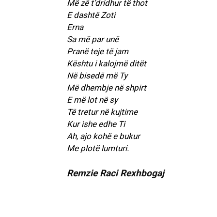
Më zë t’dridhur të thot
E dashtë Zoti
Erna
Sa më par unë
Pranë teje të jam
Kështu i kalojmë ditët
Në bisedë më Ty
Më dhembje në shpirt
E më lot në sy
Të tretur në kujtime
Kur ishe edhe Ti
Ah, ajo kohë e bukur
Me plotë lumturi.
Remzie Raci Rexhbogaj