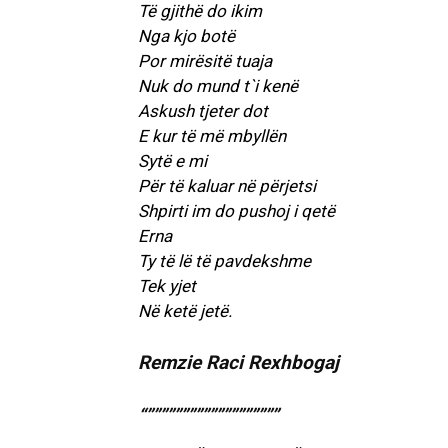
Të gjithë do ikim
Nga kjo botë
Por mirësitë tuaja
Nuk do mund t`i kenë
Askush tjeter dot
E kur të më mbyllën
Sytë e mi
Për të kaluar në përjetsi
Shpirti im do pushoj i qetë
Erna
Ty të lë të pavdekshme
Tek yjet
Në ketë jetë.
Remzie Raci Rexhbogaj
“”””””””””””””””””””