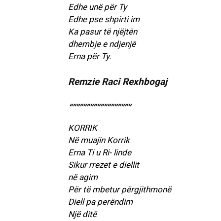
Edhe unë për Ty
Edhe pse shpirti im
Ka pasur të njëjtën
dhembje e ndjenjë
Erna për Ty.
Remzie Raci Rexhbogaj
“”””””””””””””””””
KORRIK
Në muajin Korrik
Erna Ti u Ri- linde
Sikur rrezet e diellit
në agim
Për të mbetur përgjithmonë
Diell pa perëndim
Një ditë