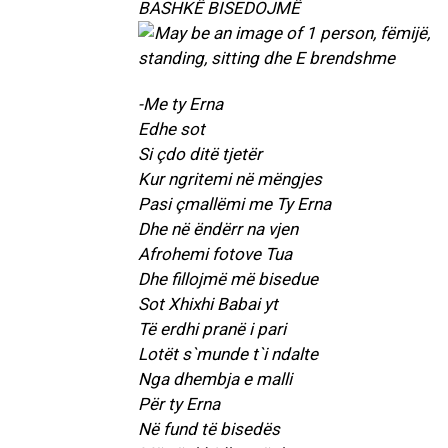
BASHKË BISEDOJMË
-Me ty Erna
Edhe sot
Si çdo ditë tjetër
Kur ngritemi në mëngjes
Pasi çmallëmi me Ty Erna
Dhe në ëndërr na vjen
Afrohemi fotove Tua
Dhe fillojmë më bisedue
Sot Xhixhi Babai yt
Të erdhi pranë i pari
Lotët s`munde t`i ndalte
Nga dhembja e malli
Për ty Erna
Në fund të bisedës