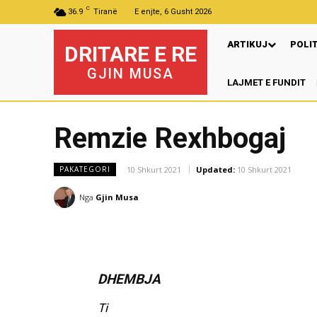
C
36.9
Tiranë
E enjte, 6 Gusht 2026
ARTIKUJ
POLI
DRITARE E RE
GJIN MUSA
LAJMET E FUNDIT
Pre
Remzie Rexhbogaj
10 Shkurt 2021
Updated:
10 Shkurt 2021
PAKATEGORI
Nga
Gjin Musa
DHEMBJA
Ti