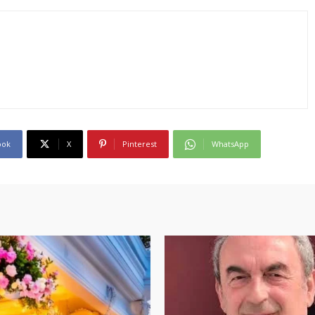
ook
X
Pinterest
WhatsApp