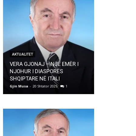
AKTUALITET
AKTUALITET
VERA GJONAJ – NJË EMËR I
NJOHUR I DIASPORËS
Pregaditi Gji
SHQIPTARE NË ITALI
Shtator 2025
Gjin Musa
-
20 Shtator 2025
1
Gjin Musa
-
8 Shtat