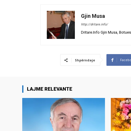
Gjin Musa
http://dritare.info/
Dritare.Info Gjin Musa, Botues
Faceb
Shpërndaje
LAJME RELEVANTE