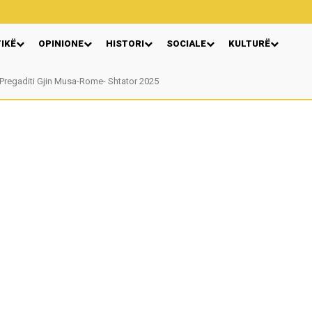
TIKË
OPINIONE
HISTORI
SOCIALE
KULTURË
gaditi Gjin Musa-Rome- Shtator 2025
Nga: Ndue Dedaj