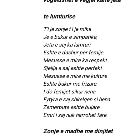
te lumturise
T’i je zonje t’i je mike
Je e bukur e simpatike,
Jeta e saj ka lumturi
Eshte e dashur per femije.
Mesuese e mire ka respekt
Sjellja e saj eshte perfekt
Mesuese e mire me kulture
Eshte bukur me frizure.
I do femijet sikur nena
Fytyra e saj shkelqen si hena
Zemerbute eshte bujare
Emri i saj nuk harrohet fare.
Zonje e madhe me dinjitet