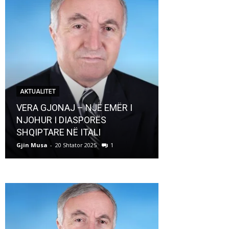
AKTUALITET
AKTUALITET
VERA GJONAJ – NJË EMËR I
NJOHUR I DIASPORËS
Pregaditi Gji
SHQIPTARE NË ITALI
Shtator 2025
Gjin Musa
-
20 Shtator 2025
1
Gjin Musa
-
8 Shtat