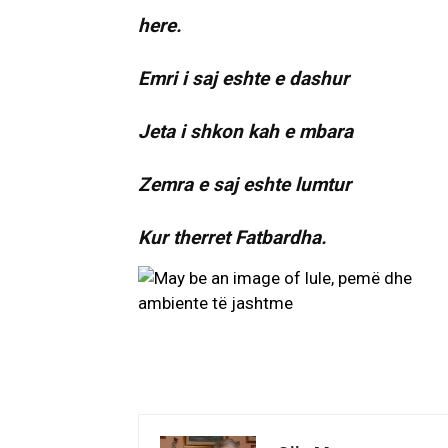
here.
Emri i saj eshte e dashur
Jeta i shkon kah e mbara
Zemra e saj eshte lumtur
Kur therret Fatbardha.