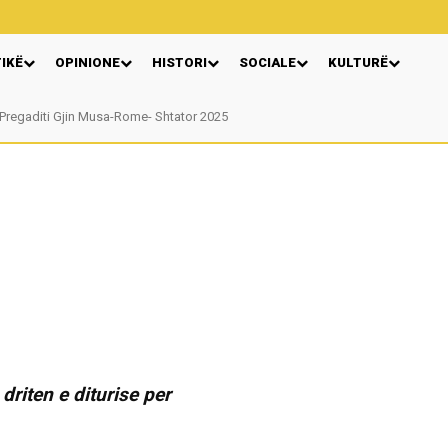
TIKË
OPINIONE
HISTORI
SOCIALE
KULTURË
egaditi Gjin Musa-Rome- Shtator 2025
Nga: Ndue Dedaj
riten e diturise per