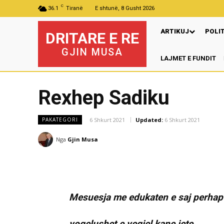
C
36.1
Tiranë
E shtunë, 8 Gusht 2026
ARTIKUJ
POLI
DRITARE E RE
GJIN MUSA
LAJMET E FUNDIT
Pr
Rexhep Sadiku
6 Shkurt 2021
Updated:
6 Shkurt 2021
PAKATEGORI
Nga
Gjin Musa
Mesuesja me edukaten e saj perhap d
vogelushet e vegjel kane jete