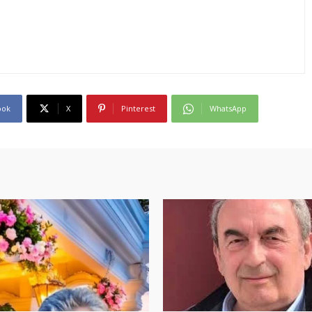
ook
X
Pinterest
WhatsApp