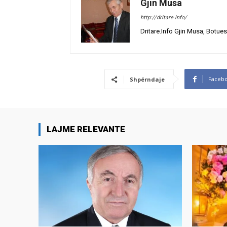
Gjin Musa
http://dritare.info/
Dritare.Info Gjin Musa, Botues
Faceb
Shpërndaje
LAJME RELEVANTE