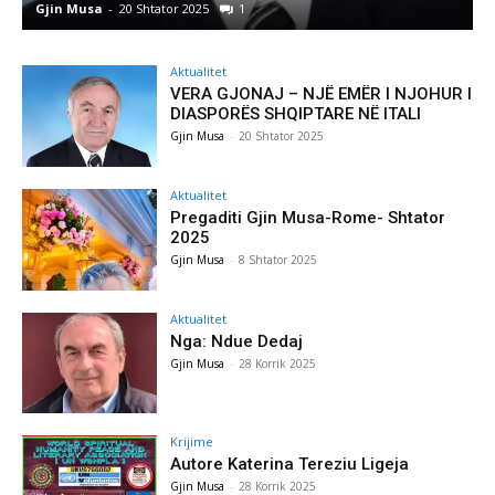
0 Shtator 2025
1
Gjin Musa
-
8 Shtator
Aktualitet
VERA GJONAJ – NJË EMËR I NJOHUR I
DIASPORËS SHQIPTARE NË ITALI
Gjin Musa
-
20 Shtator 2025
Aktualitet
Pregaditi Gjin Musa-Rome- Shtator
2025
Gjin Musa
-
8 Shtator 2025
Aktualitet
Nga: Ndue Dedaj
Gjin Musa
-
28 Korrik 2025
Krijime
Autore Katerina Tereziu Ligeja
Gjin Musa
-
28 Korrik 2025