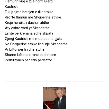
Flamurin kuq e zi e ngriti Gjergj
Kastrioti
E kujtojme betejen e tij heroike
Rrofte flamuri me Shqiperine etnike
Kruje heroike,i dashur atdhe
Aty eshte varri yt Skenderbe
Eshte perkrenarja edhe shpata
Gjergj Kastrioti me mustaqe te gjata
Ne Shqiperine etnike lindi nje Skenderbe
Ai luftoi per liri dhe atdhe
Shume luftetare rane deshmore
Perkujtohen per cdo pervjetor.