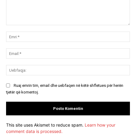
Koment:
Emr
Ema
Ue
Ruaj emrin tim, email dhe uebfaqen në këtë shfletues për herën
tjetër që komentoj.
This site uses Akismet to reduce spam.
Learn how your
comment data is processed.