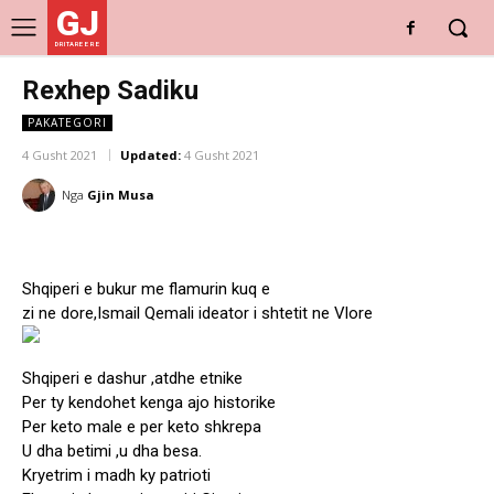
GJ
DRITARE E RE
Rexhep Sadiku
PAKATEGORI
4 Gusht 2021
Updated:
4 Gusht 2021
Nga
Gjin Musa
Shqiperi e bukur me flamurin kuq e
zi ne dore,Ismail Qemali ideator i shtetit ne Vlore
Shqiperi e dashur ,atdhe etnike
Per ty kendohet kenga ajo historike
Per keto male e per keto shkrepa
U dha betimi ,u dha besa.
Kryetrim i madh ky patrioti