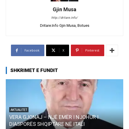
Gjin Musa
http://dritare.info/
Dritare.Info Gjin Musa, Botues
Facebook
X
Pinterest
SHKRIMET E FUNDIT
AJ – NJË EMËR I NJOHUR I
AKTUALITET
 SHQIPTARE NË ITALI
Pregaditi Gjin 