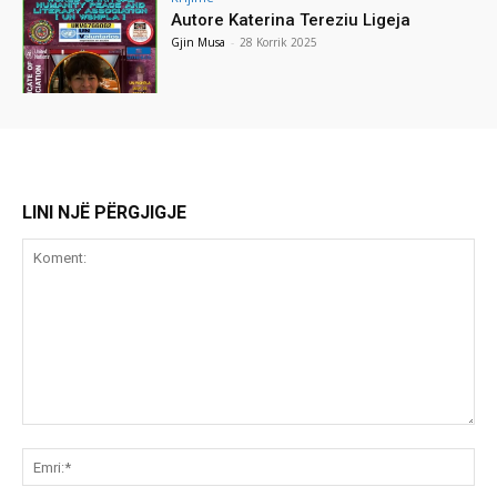
Autore Katerina Tereziu Ligeja
Gjin Musa
-
28 Korrik 2025
LINI NJË PËRGJIGJE
Koment:
Emr