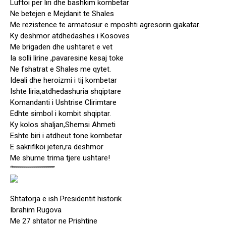
Luftoi per liri dhe bashkim kombetar
Ne betejen e Mejdanit te Shales
Me rezistence te armatosur e mposhti agresorin gjakatar.
Ky deshmor atdhedashes i Kosoves
Me brigaden dhe ushtaret e vet
Ia solli lirine ,pavaresine kesaj toke
Ne fshatrat e Shales me qytet.
Ideali dhe heroizmi i tij kombetar
Ishte liria,atdhedashuria shqiptare
Komandanti i Ushtrise Clirimtare
Edhte simbol i kombit shqiptar.
Ky kolos shaljan,Shemsi Ahmeti
Eshte biri i atdheut tone kombetar
E sakrifikoi jeten,ra deshmor
Me shume trima tjere ushtare!
“”””””””””””””””””””””
Shtatorja e ish Presidentit historik
Ibrahim Rugova
Me 27 shtator ne Prishtine