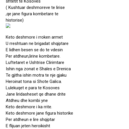
shtetit te Kosoves
( Kushtuar deshmoreve te lirise
,qe jane figura kombetare te
historise)
Keto deshmore i rroken armet
U rreshtuan ne brigadat shqiptare
E lidhen besen se do te vdesin
Per atdheun,lirine kombetare.
Luftetaret e Ushtrise Clirimtare
Ishin nga zonat e Shales e Drenica
Te gjitha ishin motra te nje gjaku
Heroinat tona si Shote Galica.
Lulekuqet e para te Kosoves
Jane liridasheset qe dhane drite
Atdheu dhe kombi yne
Keto deshmore i ka rrite.
Keto deshmore jane figura historike
Per atdheun e lire shqiptar
E flijuan jeten heroikisht