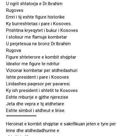
U ngrit shtatorja e Dr.Ibrahim
Rugoves
Emri i tij eshte figure historike
Ky burreshtetas i pare i Kosoves.
Prishtina kryeqytet i bukur i Kosoves
I stolisur me flamuje kombetar
U perjetesua ne bronz Dr.Ibrahim
Rugova
Figure shteterore e kombit shqiptar
Ideator me figure te ndritur
Vizionar kombetar per atdhedashuri
Ishte president i pare i Kosoves
Liridashes paqesor per pavaresi.
Ky ish president i shtetit te Kosoves
Eshte mburrje e gjithe njerezise
Jeta dhe vepra e tij atdhetare
Eshte simbol i atdheut e lirise.
“””””””””””””””””””””””””
Heroinat e kombit shqiptar e sakrifikuan jeten e tyre per
lirine dhe atdhedadhurine e