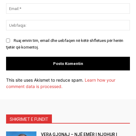
Ema
Ue
Ruaj emrin tim, email dhe uebfaqen në këtë shfletues për herën
tjetër që komentoj.
This site uses Akismet to reduce spam.
Learn how your
comment data is processed.
SHKRIMET E FUNDIT
VERA GJONAJ – NJË EMËR I NJOHUR I