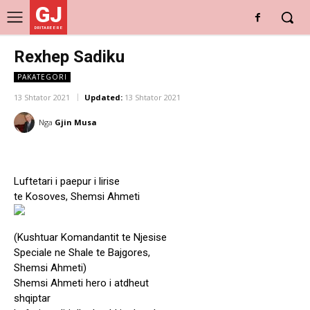
GJ
DRITARE E RE
Rexhep Sadiku
PAKATEGORI
13 Shtator 2021
Updated:
13 Shtator 2021
Nga
Gjin Musa
Luftetari i paepur i lirise
te Kosoves, Shemsi Ahmeti
(Kushtuar Komandantit te Njesise
Speciale ne Shale te Bajgores,
Shemsi Ahmeti)
Shemsi Ahmeti hero i atdheut
shqiptar