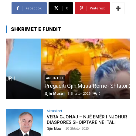
Facebook
X
Pinterest
SHKRIMET E FUNDIT
AKTUALITET
Pregaditi Gjin Musa-Rome- Shtator 2025
Gjin Musa
-
8 Shtator 2025
0
G
Aktualitet
VERA GJONAJ – NJË EMËR I NJOHUR I
DIASPORËS SHQIPTARE NË ITALI
Gjin Musa
-
20 Shtator 2025