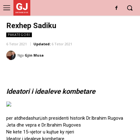
GJ
DRITARE E RE
Rexhep Sadiku
PAKATEGORI
6 Tetor 2021
Updated:
6 Tetor 2021
Nga
Gjin Musa
Ideatori i idealeve kombetare
per atdhedashuri,ish presidenti historik Dr.Ibrahim Rugova
Jeta dhe vepra e Dr.Ibrahim Rugoves
Ne kete 15-vjetor u kujtue ky njeri
Ideator i idealeve kombetare