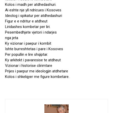
Kolos i madh per atdhedashuri.
Ai eshte nje yll ndricues i Kosoves
Ideolog i spikatur per atdhedashuri
Figur e e ndritur e atdheut
Liridashes kombetar per liri.
Pesembedhjete vjetori i ndarjes
nga jeta
Ky vizionar i paepur i kombit
Ishte burreshtetas i pare i Kosoves
Per popullin e lire shqiptar.
Ky arkitekt i pavaresise te atdheut
Vizionar i historise clirimtare
Prijes i paepur me ideologjin atdhetare
Kolos i shkelqyer me figure kombetare.