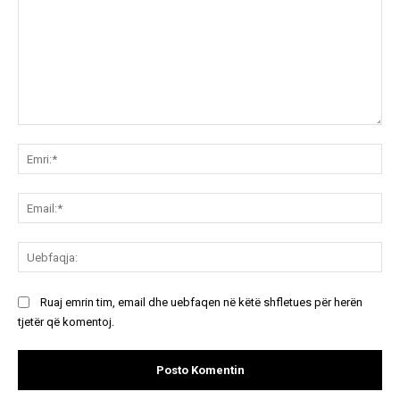
Koment:
Emr
Ema
Ue
Ruaj emrin tim, email dhe uebfaqen në këtë shfletues për herën
tjetër që komentoj.