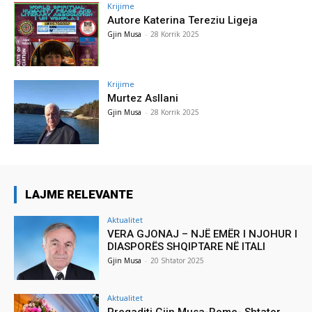
Krijime
Autore Katerina Tereziu Ligeja
Gjin Musa
-
28 Korrik 2025
Krijime
Murtez Asllani
Gjin Musa
-
28 Korrik 2025
LAJME RELEVANTE
Aktualitet
VERA GJONAJ – NJË EMËR I NJOHUR I
DIASPORËS SHQIPTARE NË ITALI
Gjin Musa
-
20 Shtator 2025
Aktualitet
Pregaditi Gjin Musa-Rome- Shtator