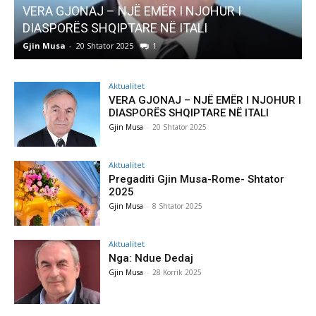
VERA GJONAJ – NJË EMËR I NJOHUR I
AKTUA
DIASPORËS SHQIPTARE NË ITALI
Preg
Gjin Musa
-
20 Shtator 2025
1
Gjin 
Aktualitet
VERA GJONAJ – NJË EMËR I NJOHUR I
DIASPORËS SHQIPTARE NË ITALI
Gjin Musa
-
20 Shtator 2025
Aktualitet
Pregaditi Gjin Musa-Rome- Shtator
2025
Gjin Musa
-
8 Shtator 2025
Aktualitet
Nga: Ndue Dedaj
Gjin Musa
-
28 Korrik 2025