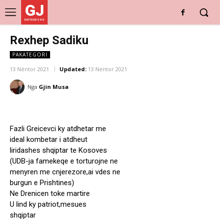
GJ
DRITARE E RE
Rexhep Sadiku
PAKATEGORI
13 Nëntor 2021
Updated:
13 Nëntor 2021
Nga
Gjin Musa
Fazli Greicevci ky atdhetar me
ideal kombetar i atdheut
liridashes shqiptar te Kosoves
(UDB-ja famekeqe e torturojne ne
menyren me cnjerezore,ai vdes ne
burgun e Prishtines)
Ne Drenicen toke martire
U lind ky patriot,mesues
shqiptar