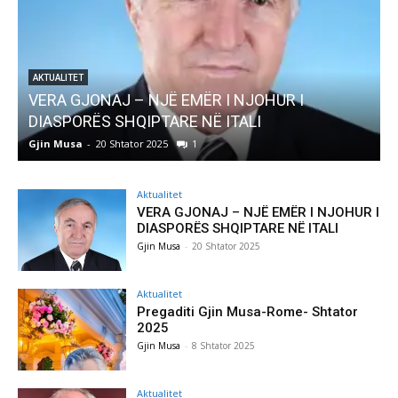
AKTUALITET
VERA GJONAJ – NJË EMËR I NJOHUR I
DIASPORËS SHQIPTARE NË ITALI
Gjin Musa
-
20 Shtator 2025
1
G
Aktualitet
VERA GJONAJ – NJË EMËR I NJOHUR I
DIASPORËS SHQIPTARE NË ITALI
Gjin Musa
-
20 Shtator 2025
Aktualitet
Pregaditi Gjin Musa-Rome- Shtator
2025
Gjin Musa
-
8 Shtator 2025
Aktualitet