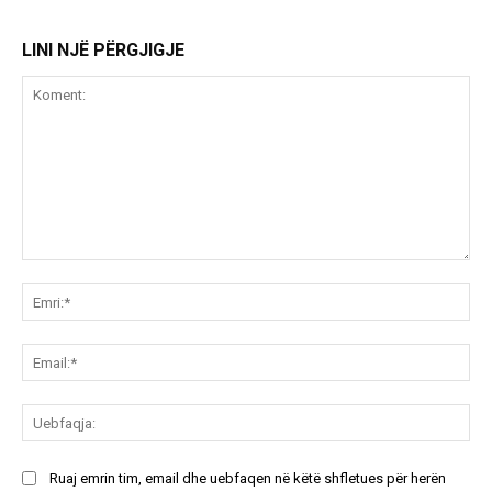
LINI NJË PËRGJIGJE
Koment:
Emr
Ema
Ue
Ruaj emrin tim, email dhe uebfaqen në këtë shfletues për herën