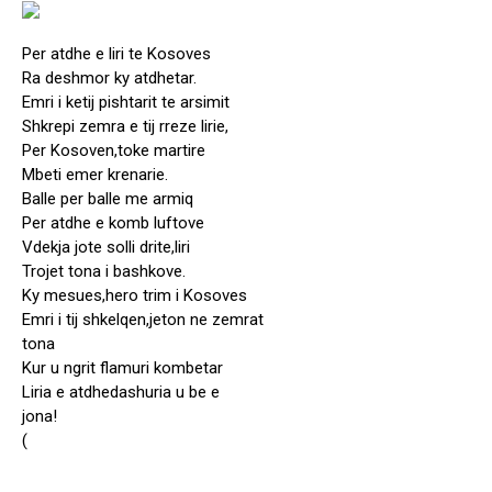
Per atdhe e liri te Kosoves
Ra deshmor ky atdhetar.
Emri i ketij pishtarit te arsimit
Shkrepi zemra e tij rreze lirie,
Per Kosoven,toke martire
Mbeti emer krenarie.
Balle per balle me armiq
Per atdhe e komb luftove
Vdekja jote solli drite,liri
Trojet tona i bashkove.
Ky mesues,hero trim i Kosoves
Emri i tij shkelqen,jeton ne zemrat
tona
Kur u ngrit flamuri kombetar
Liria e atdhedashuria u be e
jona!
(