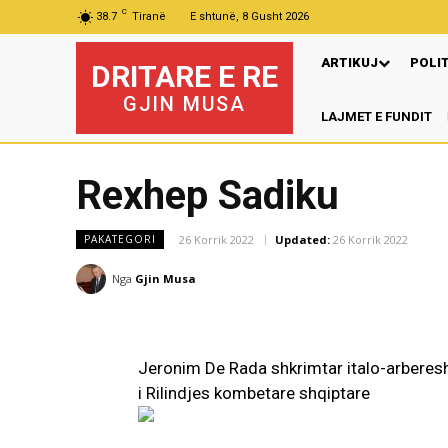
C
38.7
Tiranë
E shtunë, 8 Gusht 2026
ARTIKUJ
POLI
DRITARE E RE
GJIN MUSA
LAJMET E FUNDIT
P
Rexhep Sadiku
26 Korrik 2022
Updated:
26 Korrik 2022
PAKATEGORI
Nga
Gjin Musa
Jeronim De Rada shkrimtar italo-arberes
i Rilindjes kombetare shqiptare