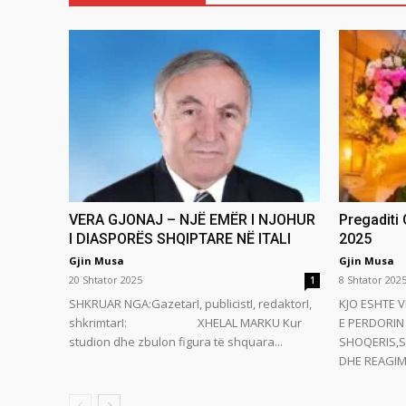
VERA GJONAJ – NJË EMËR I NJOHUR
Pregaditi
I DIASPORËS SHQIPTARE NË ITALI
2025
Gjin Musa
Gjin Musa
20 Shtator 2025
8 Shtator 202
1
SHKRUAR NGA:GazetarI, publicistI, redaktorI,
KJO ESHTE V
shkrimtarI: XHELAL MARKU Kur
E PERDORIN 
studion dhe zbulon figura të shquara...
SHOQERIS,S
DHE REAGIMI