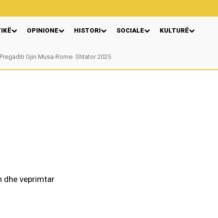
TIKË
OPINIONE
HISTORI
SOCIALE
KULTURË
regaditi Gjin Musa-Rome- Shtator 2025
Nga: Ndue Dedaj
h dhe veprimtar