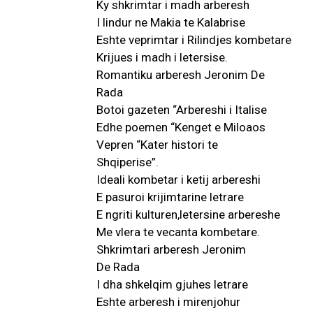
Ky shkrimtar i madh arberesh
I lindur ne Makia te Kalabrise
Eshte veprimtar i Rilindjes kombetare
Krijues i madh i letersise.
Romantiku arberesh Jeronim De
Rada
Botoi gazeten “Arbereshi i Italise
Edhe poemen “Kenget e Miloaos
Vepren “Kater histori te
Shqiperise”.
Ideali kombetar i ketij arbereshi
E pasuroi krijimtarine letrare
E ngriti kulturen,letersine arbereshe
Me vlera te vecanta kombetare.
Shkrimtari arberesh Jeronim
De Rada
I dha shkelqim gjuhes letrare
Eshte arberesh i mirenjohur