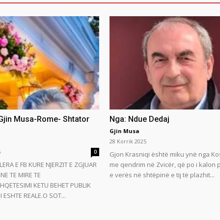
 Gjin Musa-Rome- Shtator
Nga: Ndue Dedaj
Gjin Musa
28 Korrik 2025
5
0
Gjon Krasniqi është miku ynë nga Ko
LERA E FB KURE NJERZIT E ZGJUAR
me qendrim në Zvicër, që po i kalon
NE TE MIRE TE
e verës në shtëpinë e tij të plazhit...
HQETESIMI KETU BEHET PUBLIK
 ESHTE REALE.O SOT...