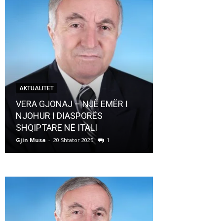
AKTUALITET
AKTUALITET
VERA GJONAJ – NJË EMËR I
NJOHUR I DIASPORËS
Pregaditi Gji
SHQIPTARE NË ITALI
Shtator 2025
Gjin Musa
-
20 Shtator 2025
1
Gjin Musa
-
8 Shtat