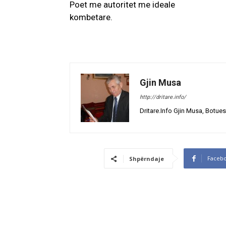
Poet me autoritet me ideale
kombetare.
Gjin Musa
http://dritare.info/
Dritare.Info Gjin Musa, Botues
Faceb
Shpërndaje