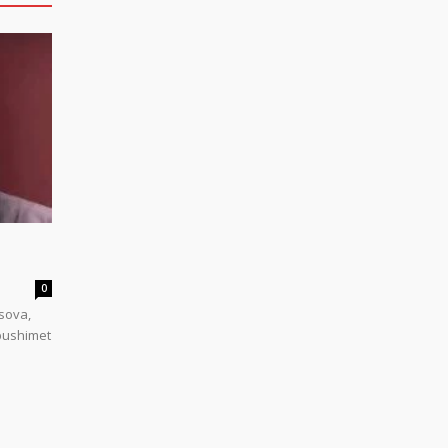
0
sova,
 pushimet