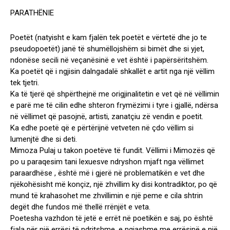
PARATHËNIE
Poetët (natyisht e kam fjalën tek poetët e vërtetë dhe jo te
pseudopoetët) janë të shumëllojshëm si bimët dhe si yjet,
ndonëse secili në veçanësinë e vet është i papërsëritshëm.
Ka poetët që i ngjisin dalngadalë shkallët e artit nga një vëllim
tek tjetri.
Ka të tjerë që shpërthejnë me origjinalitetin e vet që në vëllimin
e parë me të cilin edhe shteron frymëzimi i tyre i gjallë, ndërsa
në vëllimet që pasojnë, artisti, zanatçiu zë vendin e poetit.
Ka edhe poetë që e përtërijnë vetveten në çdo vëllim si
lumenjtë dhe si deti.
Mimoza Pulaj u takon poetëve të fundit. Vëllimi i Mimozës që
po u paraqesim tani lexuesve ndryshon mjaft nga vëllimet
paraardhëse , është më i gjerë në problematikën e vet dhe
njëkohësisht më konçiz, një zhvillim ky disi kontradiktor, po që
mund të krahasohet me zhvillimin e një peme e cila shtrin
degët dhe fundos më thellë rrënjët e veta.
Poetesha vazhdon të jetë e errët në poetikën e saj, po është
fjala për një errësi të ndritshme, e ngjashme me errësinë e një