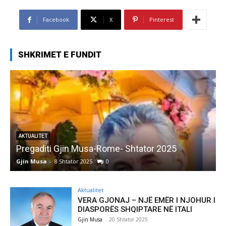
Facebook
X
Pinterest
SHKRIMET E FUNDIT
AKTUALITET
Pregaditi Gjin Musa-Rome- Shtator 2025
Gjin Musa
-
8 Shtator 2025
0
G
Aktualitet
VERA GJONAJ – NJË EMËR I NJOHUR I
DIASPORËS SHQIPTARE NË ITALI
Gjin Musa
-
20 Shtator 2025