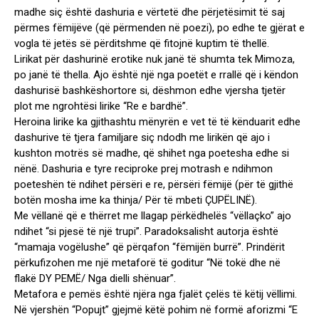
madhe siç është dashuria e vërtetë dhe përjetësimit të saj
përmes fëmijëve (që përmenden në poezi), po edhe te gjërat e
vogla të jetës së përditshme që fitojnë kuptim të thellë.
Lirikat për dashurinë erotike nuk janë të shumta tek Mimoza,
po janë të thella. Ajo është një nga poetët e rrallë që i këndon
dashurisë bashkëshortore si, dëshmon edhe vjersha tjetër
plot me ngrohtësi lirike “Re e bardhë”.
Heroina lirike ka gjithashtu mënyrën e vet të të kënduarit edhe
dashurive të tjera familjare siç ndodh me lirikën që ajo i
kushton motrës së madhe, që shihet nga poetesha edhe si
nënë. Dashuria e tyre reciproke prej motrash e ndihmon
poeteshën të ndihet përsëri e re, përsëri fëmijë (për të gjithë
botën mosha ime ka thinja/ Për të mbeti ÇUPËLINË).
Me vëllanë që e thërret me llagap përkëdhelës “vëllaçko” ajo
ndihet “si pjesë të një trupi”. Paradoksalisht autorja është
“mamaja vogëlushe” që përqafon “fëmijën burrë”. Prindërit
përkufizohen me një metaforë të goditur “Në tokë dhe në
flakë DY PEMË/ Nga dielli shënuar”.
Metafora e pemës është njëra nga fjalët çelës të këtij vëllimi.
Në vjershën “Popujt” gjejmë këtë pohim në formë aforizmi “E