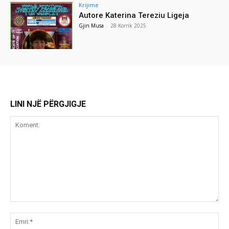
Krijime
Autore Katerina Tereziu Ligeja
Gjin Musa
-
28 Korrik 2025
LINI NJË PËRGJIGJE
Koment:
Emr