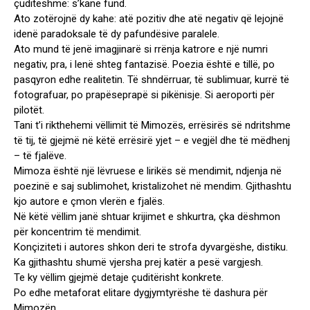
çuditëshme: s’kanë fund.
Ato zotërojnë dy kahe: atë pozitiv dhe atë negativ që lejojnë
idenë paradoksale të dy pafundësive paralele.
Ato mund të jenë imagjinarë si rrënja katrore e një numri
negativ, pra, i lenë shteg fantazisë. Poezia është e tillë, po
pasqyron edhe realitetin. Të shndërruar, të sublimuar, kurrë të
fotografuar, po prapëseprapë si pikënisje. Si aeroporti për
pilotët.
Tani t’i rikthehemi vëllimit të Mimozës, errësirës së ndritshme
të tij, të gjejmë në këtë errësirë yjet – e vegjël dhe të mëdhenj
– të fjalëve.
Mimoza është një lëvruese e lirikës së mendimit, ndjenja në
poezinë e saj sublimohet, kristalizohet në mendim. Gjithashtu
kjo autore e çmon vlerën e fjalës.
Në këtë vëllim janë shtuar krijimet e shkurtra, çka dëshmon
për koncentrim të mendimit.
Konçiziteti i autores shkon deri te strofa dyvargëshe, distiku.
Ka gjithashtu shumë vjersha prej katër a pesë vargjesh.
Te ky vëllim gjejmë detaje çuditërisht konkrete.
Po edhe metaforat elitare dygjymtyrëshe të dashura për
Mimozën.