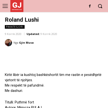
GJ
DRITARE E RE
Roland Lushi
PAKATEGORI
9 Korrik 2020
Updated:
9 Korrik 2020
Nga
Gjin Musa
Këtë libër ia kushtoj bashkëshortit tim me rastin e pesëdhjetë
vjetorit të njohjes.
Me respekt të pafundmë.
Me dashuri.
Titulli: Puthmë fort
Autore: Mimoza PULAJ