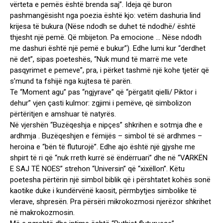
vërteta e pemës është brenda saj”. Ideja që buron
pashmangësisht nga poezia është kjo: vetëm dashuria lind
krijesa të bukura (Nëse ndodh se duhet të ndodhë/ është
thjesht një pemë. Që mbijeton. Pa emocione … Nëse ndodh
me dashuri është një pemë e bukur”). Edhe lumi kur “derdhet
në det”, sipas poeteshës, “Nuk mund të marrë me vete
pasqyrimet e pemeve”, pra, i përket tashmë një kohe tjetër që
s’mund ta fshijë nga kujtesa të parën.
Te “Moment agu” pas “ngjyrave” që “përgatit qielli/ Piktor i
dehur” vjen çasti kulmor: zgjimi i pemëve, që simbolizon
përtëritjen e amshuar të natyrës.
Në vjershën “Buzëqeshja e nipçes” shkrihen e sotmja dhe e
ardhmja . Buzëqeshjen e fëmijës – simbol të së ardhmes –
heroina e “bën të fluturojë”. Edhe ajo është një gjyshe me
shpirt të ri që “nuk rreth kurrë së ëndërruari” dhe në “VARKËN
E SAJ TË NOES” strehon “Universin” që “xixëllon”. Këtu
poetesha përtërin një simbol biblik që i përshtatet kohës sonë
kaotike duke i kundërvënë kaosit, përmbytjes simbolike të
vlerave, shpresën. Pra përsëri mikrokozmosi njerëzor shkrihet
në makrokozmosin.