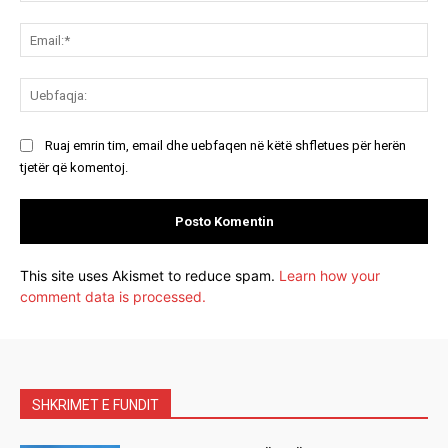
Ema
Ue
Ruaj emrin tim, email dhe uebfaqen në këtë shfletues për herën
tjetër që komentoj.
This site uses Akismet to reduce spam.
Learn how your
comment data is processed.
SHKRIMET E FUNDIT