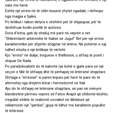
nate me hënë.
Është një errësi në të cilën lexuesi zhytet ngadalë, i tërhequr
nga magjia e fjalës.
Po kritikut i takon detyra e vështirë për të shpjeguar, për të
deshifruar kodin poetik të autores.
Dora d’Istria, gati dy shekuj më parë në veprën e vet
“Shkrimtarët arbëreshë të Italisë së Jugut” flet për një errësi
karakteristike për shpirtin shqiptar në letërsi. Në pohimin e saj
ndihet intuita e një kritikeje të vërtetë.
Kjo “errësi” në dukje, treguese e thellësisë, u shfaq te poeti i
shquar De Rada.
Po paradoksalisht do të kalonte një kohë e gjatë para se një
veçori e tillë të shfaqej dhe të përhapej në letërsinë shqiptare.
Shfaqja e “errësisë” si parim krijues për herë të parë do të
afirmohej nga drejtimi letrar i hermetizmit në Itali.
Ajo do të shfaqej në letërsinë shqiptare, së pari në mënyrë
klandestine përmes veprës së Fatos Arapit që sfidonte kështu
rregullat strikte të realizmit socialist në diktaturë që
reklamonin një “qartësi”, gjoja të lidhur me karakterin popullor
të letërsisë.