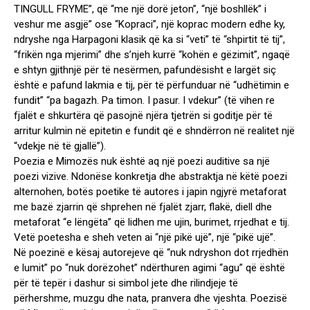
TINGULL FRYME”, që “me një dorë jeton”, “një boshllëk” i
veshur me asgjë” ose “Kopraci”, një koprac modern edhe ky,
ndryshe nga Harpagoni klasik që ka si “veti” të “shpirtit të tij”,
“frikën nga mjerimi” dhe s’njeh kurrë “kohën e gëzimit”, ngaqë
e shtyn gjithnjë për të nesërmen, pafundësisht e largët siç
është e pafund lakmia e tij, për të përfunduar në “udhëtimin e
fundit” “pa bagazh. Pa timon. I pasur. I vdekur” (të vihen re
fjalët e shkurtëra që pasojnë njëra tjetrën si goditje për të
arritur kulmin në epitetin e fundit që e shndërron në realitet një
“vdekje në të gjallë”).
Poezia e Mimozës nuk është aq një poezi auditive sa një
poezi vizive. Ndonëse konkretja dhe abstraktja në këtë poezi
alternohen, botës poetike të autores i japin ngjyrë metaforat
me bazë zjarrin që shprehen në fjalët zjarr, flakë, diell dhe
metaforat “e lëngëta” që lidhen me ujin, burimet, rrjedhat e tij.
Vetë poetesha e sheh veten ai “një pikë ujë”, një “pikë ujë”.
Në poezinë e kësaj autorejeve që “nuk ndryshon dot rrjedhën
e lumit” po “nuk dorëzohet” ndërthuren agimi “agu” që është
për të tepër i dashur si simbol jete dhe rilindjeje të
përhershme, muzgu dhe nata, pranvera dhe vjeshta. Poezisë