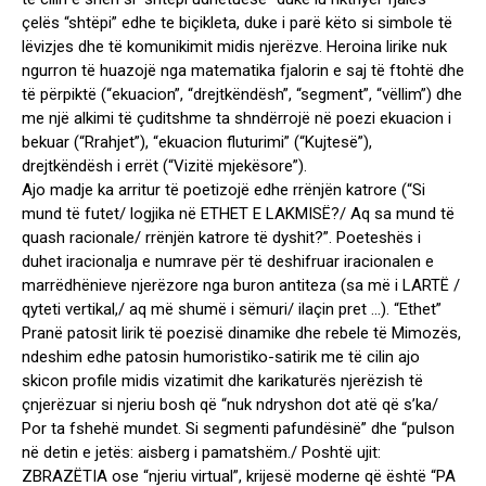
çelës “shtëpi” edhe te biçikleta, duke i parë këto si simbole të
lëvizjes dhe të komunikimit midis njerëzve. Heroina lirike nuk
ngurron të huazojë nga matematika fjalorin e saj të ftohtë dhe
të përpiktë (“ekuacion”, “drejtkëndësh”, “segment”, “vëllim”) dhe
me një alkimi të çuditshme ta shndërrojë në poezi ekuacion i
bekuar (“Rrahjet”), “ekuacion fluturimi” (“Kujtesë”),
drejtkëndësh i errët (“Vizitë mjekësore”).
Ajo madje ka arritur të poetizojë edhe rrënjën katrore (“Si
mund të futet/ logjika në ETHET E LAKMISË?/ Aq sa mund të
quash racionale/ rrënjën katrore të dyshit?”. Poeteshës i
duhet iracionalja e numrave për të deshifruar iracionalen e
marrëdhënieve njerëzore nga buron antiteza (sa më i LARTË /
qyteti vertikal,/ aq më shumë i sëmuri/ ilaçin pret …). “Ethet”
Pranë patosit lirik të poezisë dinamike dhe rebele të Mimozës,
ndeshim edhe patosin humoristiko-satirik me të cilin ajo
skicon profile midis vizatimit dhe karikaturës njerëzish të
çnjerëzuar si njeriu bosh që “nuk ndryshon dot atë që s’ka/
Por ta fshehë mundet. Si segmenti pafundësinë” dhe “pulson
në detin e jetës: aisberg i pamatshëm./ Poshtë ujit:
ZBRAZËTIA ose “njeriu virtual”, krijesë moderne që është “PA