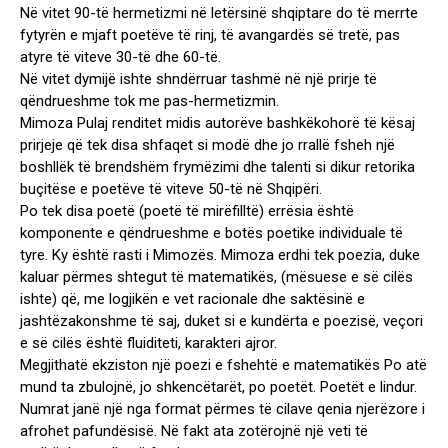
Në vitet 90-të hermetizmi në letërsinë shqiptare do të merrte
fytyrën e mjaft poetëve të rinj, të avangardës së tretë, pas
atyre të viteve 30-të dhe 60-të.
Në vitet dymijë ishte shndërruar tashmë në një prirje të
qëndrueshme tok me pas-hermetizmin.
Mimoza Pulaj renditet midis autorëve bashkëkohorë të kësaj
prirjeje që tek disa shfaqet si modë dhe jo rrallë fsheh një
boshllëk të brendshëm frymëzimi dhe talenti si dikur retorika
buçitëse e poetëve të viteve 50-të në Shqipëri.
Po tek disa poetë (poetë të mirëfilltë) errësia është
komponente e qëndrueshme e botës poetike individuale të
tyre. Ky është rasti i Mimozës. Mimoza erdhi tek poezia, duke
kaluar përmes shtegut të matematikës, (mësuese e së cilës
ishte) që, me logjikën e vet racionale dhe saktësinë e
jashtëzakonshme të saj, duket si e kundërta e poezisë, veçori
e së cilës është fluiditeti, karakteri ajror.
Megjithatë ekziston një poezi e fshehtë e matematikës Po atë
mund ta zbulojnë, jo shkencëtarët, po poetët. Poetët e lindur.
Numrat janë një nga format përmes të cilave qenia njerëzore i
afrohet pafundësisë. Në fakt ata zotërojnë një veti të