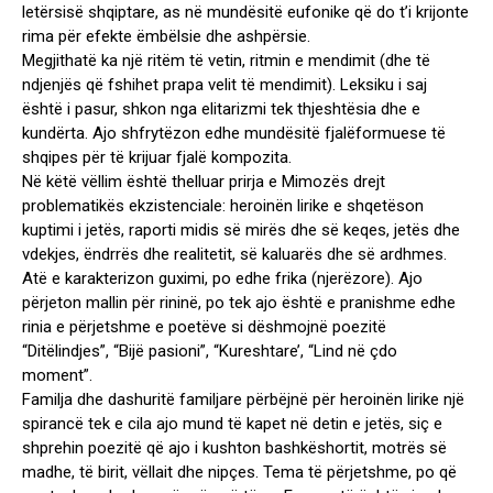
letërsisë shqiptare, as në mundësitë eufonike që do t’i krijonte
rima për efekte ëmbëlsie dhe ashpërsie.
Megjithatë ka një ritëm të vetin, ritmin e mendimit (dhe të
ndjenjës që fshihet prapa velit të mendimit). Leksiku i saj
është i pasur, shkon nga elitarizmi tek thjeshtësia dhe e
kundërta. Ajo shfrytëzon edhe mundësitë fjalëformuese të
shqipes për të krijuar fjalë kompozita.
Në këtë vëllim është thelluar prirja e Mimozës drejt
problematikës ekzistenciale: heroinën lirike e shqetëson
kuptimi i jetës, raporti midis së mirës dhe së keqes, jetës dhe
vdekjes, ëndrrës dhe realitetit, së kaluarës dhe së ardhmes.
Atë e karakterizon guximi, po edhe frika (njerëzore). Ajo
përjeton mallin për rininë, po tek ajo është e pranishme edhe
rinia e përjetshme e poetëve si dëshmojnë poezitë
“Ditëlindjes”, “Bijë pasioni”, “Kureshtare’, “Lind në çdo
moment”.
Familja dhe dashuritë familjare përbëjnë për heroinën lirike një
spirancë tek e cila ajo mund të kapet në detin e jetës, siç e
shprehin poezitë që ajo i kushton bashkëshortit, motrës së
madhe, të birit, vëllait dhe nipçes. Tema të përjetshme, po që