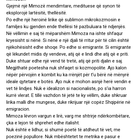
Gjejmë një Mimozë mendimtare, medituese që synon të
eksplorojë lartësitë, thellësitë.
Po edhe një heroinë lirike që sublimon mikrokozmosin e
familjes ku gjenden ende thellësi të pazbuluara të ndjenjës.
Në vëllimin e saj të mëparshëm Mimoza na ishte shfaqur
kryesisht si nënë. Si nënë e një djali të rritur për të cilin është
njëkohësisht edhe shoqe. Po edhe si emigrante. Si emigrante
që lëkundet midis dy vendeve, atij që e lindi dhe atij që e priti.
Duke shtuar edhe një vend të tretë, atij që priti djalin e saj.
Megjithatë poetesha nuk shfaqet si kozmopolite. Ajo kalon
nëpër përvojën e kombit ku ka rrënjët për t’u bërë në mënyrë
ideale qytetare e botës. Ajo nuk e mohon asnjë herë vendin e
vet të lindjes. Nuk e idealizon si nacionaliste, po s’ia harron
kurrë vlerat. E tillë vazhdon të jetë te ky vëllim, duke shkruar
lirika malli dhe mungese, duke rikrijuar një copëz Shqipërie në
emigracion.
Mimoza lëvron vargun e lirë, varg me shtrirje ndërkombëtare,
çka e lejon të shprehet edhe italisht.
Nuk është e lidhur, si shumë poetë të atdheut të vet, me
poezinë popullore. Nuk mbështetet te metrika e pasur e