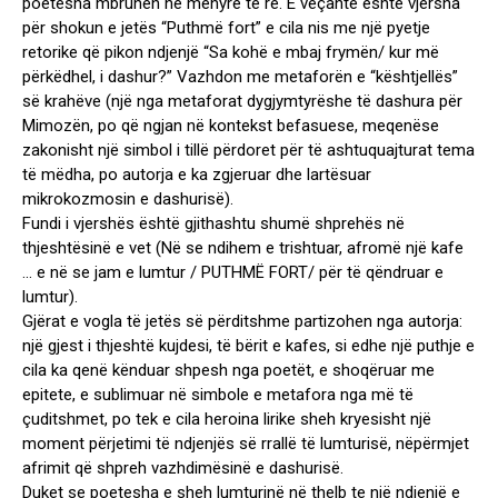
poetesha mbruhen në mënyrë të re. E veçantë është vjersha
për shokun e jetës “Puthmë fort” e cila nis me një pyetje
retorike që pikon ndjenjë “Sa kohë e mbaj frymën/ kur më
përkëdhel, i dashur?” Vazhdon me metaforën e “kështjellës”
së krahëve (një nga metaforat dygjymtyrëshe të dashura për
Mimozën, po që ngjan në kontekst befasuese, meqenëse
zakonisht një simbol i tillë përdoret për të ashtuquajturat tema
të mëdha, po autorja e ka zgjeruar dhe lartësuar
mikrokozmosin e dashurisë).
Fundi i vjershës është gjithashtu shumë shprehës në
thjeshtësinë e vet (Në se ndihem e trishtuar, afromë një kafe
… e në se jam e lumtur / PUTHMË FORT/ për të qëndruar e
lumtur).
Gjërat e vogla të jetës së përditshme partizohen nga autorja:
një gjest i thjeshtë kujdesi, të bërit e kafes, si edhe një puthje e
cila ka qenë kënduar shpesh nga poetët, e shoqëruar me
epitete, e sublimuar në simbole e metafora nga më të
çuditshmet, po tek e cila heroina lirike sheh kryesisht një
moment përjetimi të ndjenjës së rrallë të lumturisë, nëpërmjet
afrimit që shpreh vazhdimësinë e dashurisë.
Duket se poetesha e sheh lumturinë në thelb te një ndjenjë e