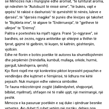
së Mimozës nuk i mungojnë edhe aromat, “të lumturat aroma,
që ndeshim te “Autobuzit të rinisë sime”, “të bukës, vajit e
qepës/ të rakisë e dashurisë/ të qumështit të nënës, luleve e
djersës”, të “djersës magjike” të punës dhe lëvizjes që takohet
te “Biçikleta ime”, të algave te “Endërruesja”, të “gjetheve të
ullinjve” te “Erëmoj”.
Palitra e poeteshës ka mjaft ngjyra. Pranë “jo-ngjyrave”, së
bardhës, së zezës, ngjyra antitetike që shkrijnë a thithin të
tjerat, gjejmë të gjelbrën, të kuqen, të kaltrën, gështenjën,
vjollcën.
Edhe në florën e botës poetike të autores ka shumëllojshmëri
dhe përpikmëri (trëndafila, kumbull, mullaga, orkide, hurmë,
pjergull, luleshqerra, qershi).
Kjo florë risjell me një konkretësi piktori kryesisht pejsazhin e
vendlindjes dhe kujtimet e fëmijërisë, të lidhura me këtë
pejsazh. Nuk mungon edhe valenca simbolike.
Te fauna mbizotërojnë zogjtë (dallëndyshet, shqiponjat,
bilbilat, mjellmat), shfaqen në të rrallë ujqit, një merimangë, një
peshk.
Mimoza e ka pasuruar poetikën e saj duke i qëndruar besnike
vetvetes. Ajo duhet t’i ruhet vetëm një rreziku, dehjes nga