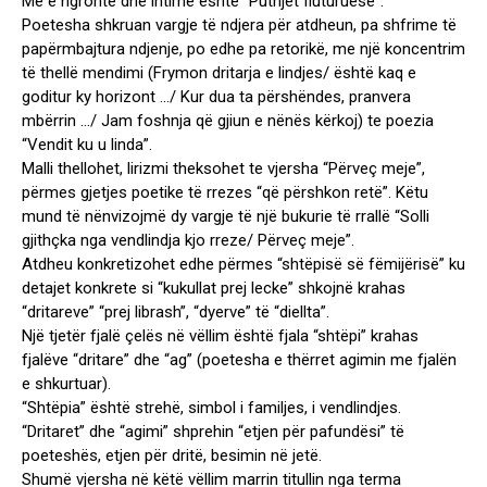
Më e ngrohtë dhe intime është “Puthjet fluturuese”.
Poetesha shkruan vargje të ndjera për atdheun, pa shfrime të
papërmbajtura ndjenje, po edhe pa retorikë, me një koncentrim
të thellë mendimi (Frymon dritarja e lindjes/ është kaq e
goditur ky horizont …/ Kur dua ta përshëndes, pranvera
mbërrin …/ Jam foshnja që gjiun e nënës kërkoj) te poezia
“Vendit ku u linda”.
Malli thellohet, lirizmi theksohet te vjersha “Përveç meje”,
përmes gjetjes poetike të rrezes “që përshkon retë”. Këtu
mund të nënvizojmë dy vargje të një bukurie të rrallë “Solli
gjithçka nga vendlindja kjo rreze/ Përveç meje”.
Atdheu konkretizohet edhe përmes “shtëpisë së fëmijërisë” ku
detajet konkrete si “kukullat prej lecke” shkojnë krahas
“dritareve” “prej librash”, “dyerve” të “diellta”.
Një tjetër fjalë çelës në vëllim është fjala “shtëpi” krahas
fjalëve “dritare” dhe “ag” (poetesha e thërret agimin me fjalën
e shkurtuar).
“Shtëpia” është strehë, simbol i familjes, i vendlindjes.
“Dritaret” dhe “agimi” shprehin “etjen për pafundësi” të
poeteshës, etjen për dritë, besimin në jetë.
Shumë vjersha në këtë vëllim marrin titullin nga terma