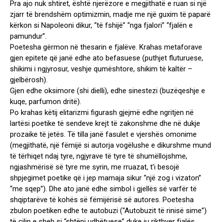
Pra ajo nuk shtiret, është njerëzore e megjithatë e ruan si një
zjarr të brendshëm optimizmin, madje me një guxim të paparë
kërkon si Napoleoni dikur, “të fshijë” “nga fjalori” “fjalën e
pamundur”.
Poetesha gërmon në thesarin e fjalëve. Krahas metaforave
gjen epitete që janë edhe ato befasuese (puthjet fluturuese,
shikimi i ngjyrosur, veshje qumështore, shikim të kaltër –
gjelbërosh).
Gjen edhe oksimore (shi dielli), edhe sinestezi (buzëqeshje e
kuqe, parfumon dritë).
Po krahas këtij elitarizmi figurash gjejmë edhe ngritjen në
lartësi poetike të sendeve krejt të zakonshme dhe në dukje
prozaike të jetës. Të tilla janë fasulet e vjershës omonime
(megjithatë, një fëmijë si autorja vogëlushe e dikurshme mund
të tërhiqet ndaj tyre, ngjyrave të tyre të shumëllojshme,
ngjashmërisë së tyre me syrin, me rruazat, t’i besojë
shpjegimet poetike që i jep mamaja sikur “një zog i vizaton”
“me sqep”). Dhe ato janë edhe simbol i gjellës së varfër të
shqiptarëve të kohës së fëmijërisë së autores. Poetesha
zbulon poetiken edhe te autobuzi (“Autobuzit të rinisë sime”)
të cilin e sheh si “shtëpi udhëtuese” duke iu rikthyer fjalës