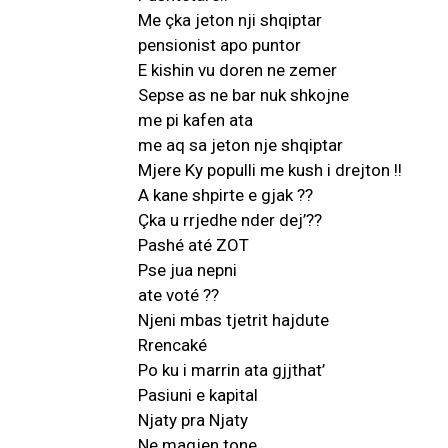
Me çka jeton nji shqiptar
pensionist apo puntor
E kishin vu doren ne zemer
Sepse as ne bar nuk shkojne
me pi kafen ata
me aq sa jeton nje shqiptar
Mjere Ky populli me kush i drejton !!
A kane shpirte e gjak ??
Çka u rrjedhe nder dej’??
Pashé até ZOT
Pse jua nepni
ate voté ??
Njeni mbas tjetrit hajdute
Rrencaké
Po ku i marrin ata gjjthat’
Pasiuni e kapital
Njaty pra Njaty
Ne magjen tone