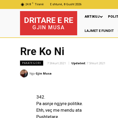
C
24.8
Tiranë
E shtunë, 8 Gusht 2026
ARTIKUJ
POLI
DRITARE E RE
GJIN MUSA
LAJMET E FUNDIT
Rre Ko Ni
7 Shkurt 2021
Updated:
7 Shkurt 2021
PAKATEGORI
Nga
Gjin Musa
342.
Pa asnje ngjyre politike.
Ehh, veç me mendu ata
Pushtetare..