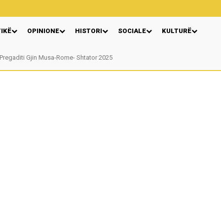
TIKË
OPINIONE
HISTORI
SOCIALE
KULTURË
Pregaditi Gjin Musa-Rome- Shtator 2025
Nga: Ndue Dedaj