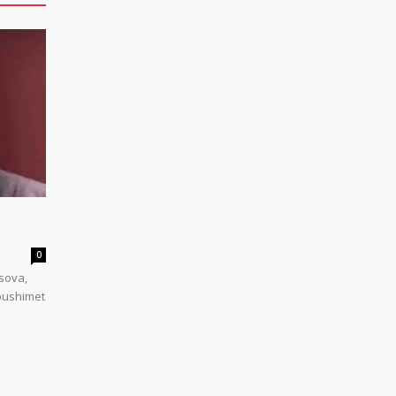
0
sova,
 pushimet