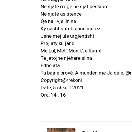
Ne njate rroge ne njat pension
Ne njate asistence
Qe na i vjellin ne
Ky sasht shtet sjane njerez
Jane mej ule urgjentisht
Prej aty ku jane
Me Lul, Met’, Monik’, e Ramé.
Te jetojne njehere si na
Edhe ata
Ta bajne prové. A munden me Ja dale. @r
Copyright@rrekoni
Date, 5 shkurt 2021
Ora, 14 : 16