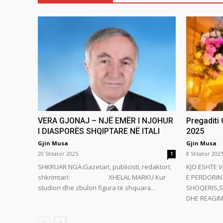
VERA GJONAJ – NJË EMËR I NJOHUR
Pregaditi
I DIASPORËS SHQIPTARE NË ITALI
2025
Gjin Musa
Gjin Musa
20 Shtator 2025
8 Shtator 202
1
SHKRUAR NGA:GazetarI, publicistI, redaktorI,
KJO ESHTE V
shkrimtarI: XHELAL MARKU Kur
E PERDORIN 
studion dhe zbulon figura të shquara...
SHOQERIS,S
DHE REAGIMI