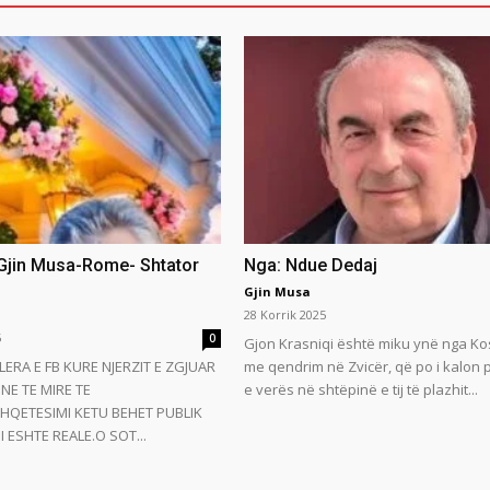
 Gjin Musa-Rome- Shtator
Nga: Ndue Dedaj
Gjin Musa
28 Korrik 2025
5
0
Gjon Krasniqi është miku ynë nga Ko
LERA E FB KURE NJERZIT E ZGJUAR
me qendrim në Zvicër, që po i kalon
NE TE MIRE TE
e verës në shtëpinë e tij të plazhit...
HQETESIMI KETU BEHET PUBLIK
 ESHTE REALE.O SOT...