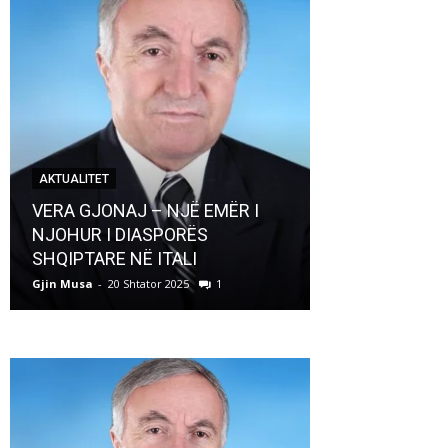
AKTUALITET
AKTUALITET
VERA GJONAJ – NJË EMËR I
NJOHUR I DIASPORËS
Pregaditi Gji
SHQIPTARE NË ITALI
Shtator 2025
Gjin Musa
-
20 Shtator 2025
1
Gjin Musa
-
8 Shtat