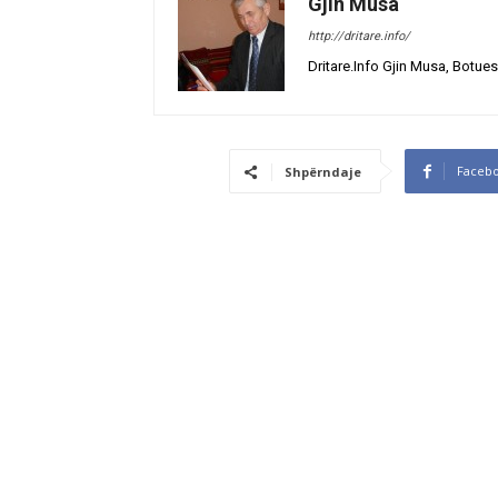
Gjin Musa
http://dritare.info/
Dritare.Info Gjin Musa, Botues
Faceb
Shpërndaje