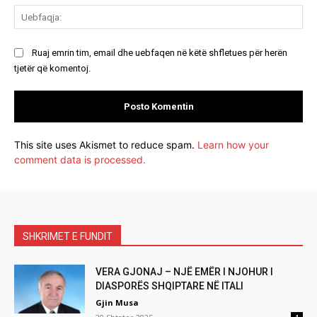
Ue
Ruaj emrin tim, email dhe uebfaqen në këtë shfletues për herën
tjetër që komentoj.
This site uses Akismet to reduce spam.
Learn how your
comment data is processed.
SHKRIMET E FUNDIT
VERA GJONAJ – NJË EMËR I NJOHUR I
DIASPORËS SHQIPTARE NË ITALI
Gjin Musa