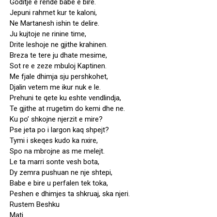
Goditje e rende babe e bire.
Jepuni rahmet kur te kaloni,
Ne Martanesh ishin te delire.
Ju kujtoje ne rinine time,
Drite leshoje ne gjithe krahinen.
Breza te tere ju dhate mesime,
Sot re e zeze mbuloj Kaptinen.
Me fjale dhimja sju pershkohet,
Djalin vetem me ikur nuk e le.
Prehuni te qete ku eshte vendlindja,
Te gjithe at rrugetim do kemi dhe ne.
Ku po’ shkojne njerzit e mire?
Pse jeta po i largon kaq shpejt?
Tymi i skeqes kudo ka nxire,
Spo na mbrojne as me melejt.
Le ta marri sonte vesh bota,
Dy zemra pushuan ne nje shtepi,
Babe e bire u perfalen tek toka,
Peshen e dhimjes ta shkruaj, ska njeri.
Rustem Beshku
Mati