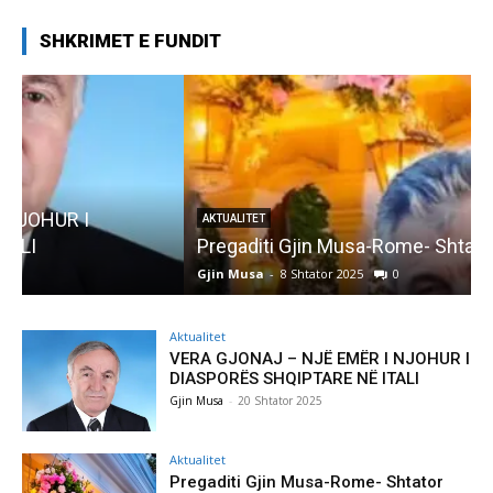
SHKRIMET E FUNDIT
AKTUALITET
Pregaditi Gjin Musa-Rome- Shtator 2025
Gjin Musa
-
8 Shtator 2025
0
G
Aktualitet
VERA GJONAJ – NJË EMËR I NJOHUR I
DIASPORËS SHQIPTARE NË ITALI
Gjin Musa
-
20 Shtator 2025
Aktualitet
Pregaditi Gjin Musa-Rome- Shtator