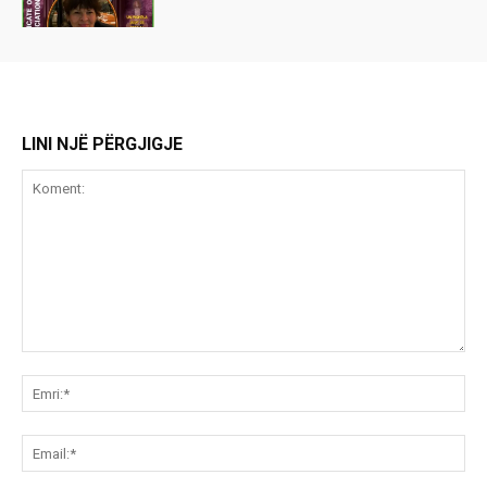
LINI NJË PËRGJIGJE
Koment:
Emr
Ema