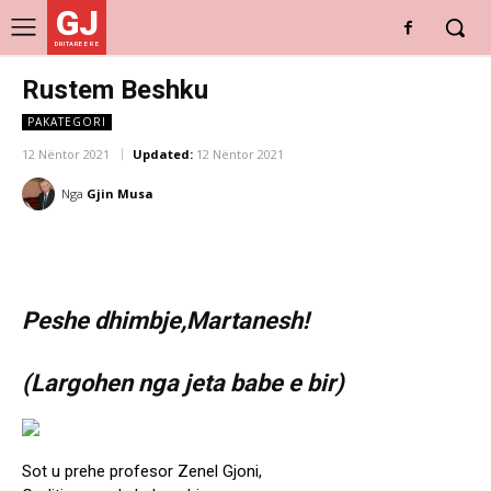
GJ
DRITARE E RE
Rustem Beshku
PAKATEGORI
12 Nëntor 2021
Updated:
12 Nëntor 2021
Nga
Gjin Musa
Peshe dhimbje,Martanesh!
(Largohen nga jeta babe e bir)
Sot u prehe profesor Zenel Gjoni,