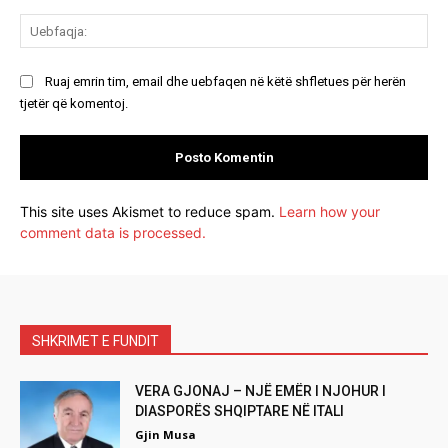
Ue
Ruaj emrin tim, email dhe uebfaqen në këtë shfletues për herën
tjetër që komentoj.
This site uses Akismet to reduce spam.
Learn how your
comment data is processed.
SHKRIMET E FUNDIT
VERA GJONAJ – NJË EMËR I NJOHUR I
DIASPORËS SHQIPTARE NË ITALI
Gjin Musa