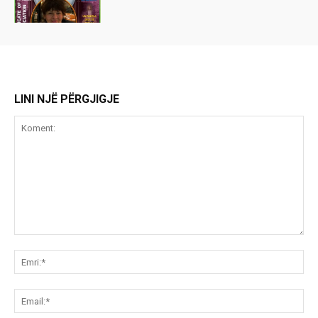
LINI NJË PËRGJIGJE
Koment:
Emr
Ema