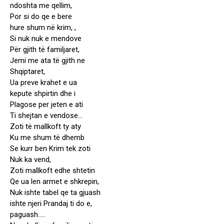
ndoshta me qellim,
Por si do qe e bere
hure shum në krim, ,
Si nuk nuk e mendove
Për gjith të familjaret,
Jemi me ata të gjith ne
Shqiptaret,
Ua preve krahet e ua
kepute shpirtin dhe i
Plagose per jeten e ati
Ti shejtan e vendose…
Zoti të mallkoft ty aty
Ku me shum të dhemb
Se kurr ben Krim tek zoti
Nuk ka vend,
Zoti mallkoft edhe shtetin
Qe ua len armet e shkrepin,
Nuk ishte tabel qe ta gjuash
ishte njeri Prandaj ti do e,
paguash…..