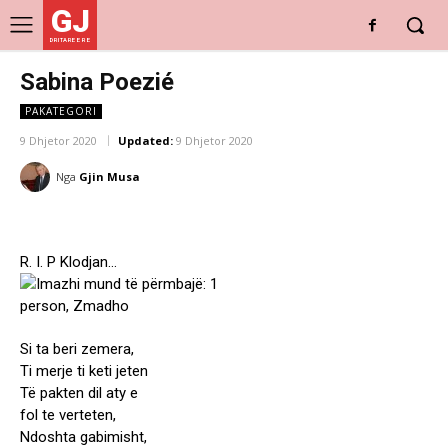
GJ
DRITARE E RE
Sabina Poezié
PAKATEGORI
9 Dhjetor 2020
Updated:
9 Dhjetor 2020
Nga
Gjin Musa
R. I. P Klodjan…
Si ta beri zemera,
Ti merje ti keti jeten
Të pakten dil aty e
fol te verteten,
Ndoshta gabimisht,