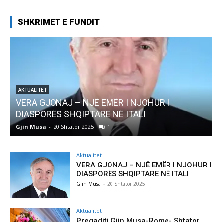
SHKRIMET E FUNDIT
AKTUALITET
VERA GJONAJ – NJË EMËR I NJOHUR I
DIASPORËS SHQIPTARE NË ITALI
Gjin Musa
-
20 Shtator 2025
1
G
Aktualitet
VERA GJONAJ – NJË EMËR I NJOHUR I
DIASPORËS SHQIPTARE NË ITALI
Gjin Musa
-
20 Shtator 2025
Aktualitet
Pregaditi Gjin Musa-Rome- Shtator