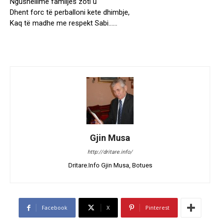
Ngushellime familjes zoti u
Dhent forc të perballoni kete dhimbje,
Kaq të madhe me respekt Sabi……
Gjin Musa
http://dritare.info/
Dritare.Info Gjin Musa, Botues
Facebook
X
Pinterest